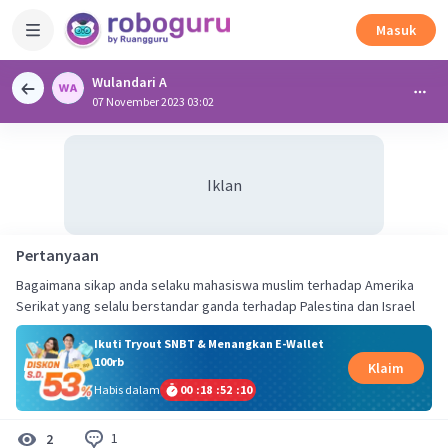
Masuk
Wulandari A
07 November 2023 03:02
Iklan
Pertanyaan
Bagaimana sikap anda selaku mahasiswa muslim terhadap Amerika
Serikat yang selalu berstandar ganda terhadap Palestina dan Israel
Ikuti Tryout SNBT & Menangkan E-Wallet
100rb
Klaim
Habis dalam
00
:
18
:
52
:
09
1
2