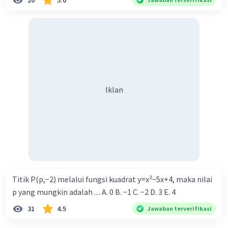
20
5.0
Eropa, terutama Uni Eropa, sering kali
terperangkap antara prinsip hak asasi manusia
yang dijunjung tinggi dan realitas politik dan
keamanan. Di satu sisi, Uni Eropa tetap
mendukung solusi dua negara dan mengutuk
pelanggaran Israel terhadap hukum
internasional. Namun, di sisi lain, Uni Eropa
Iklan
tetap menjaga hubungan kuat dengan Israel dan
membantu memperkuat ekonomi negara
tersebut lewat berbagai kesepakatan dagang
dan penelitian. Ini tentunya menandakan adanya
standar ganda dalam menangani konflik
Palestina-Israel.
Titik P(p,−2) melalui fungsi kuadrat y=x²−5x+4, maka nilai
Dalam pandangan ini, standar ganda yang
p yang mungkin adalah .... A. 0 B. −1 C. −2 D. 3 E. 4
diterapkan oleh Amerika, PBB, dan Eropa telah
membantu memperpanjang konflik Palestina-
31
4.5
Jawaban terverifikasi
Israel, yang berakibat pada penderitaan rakyat