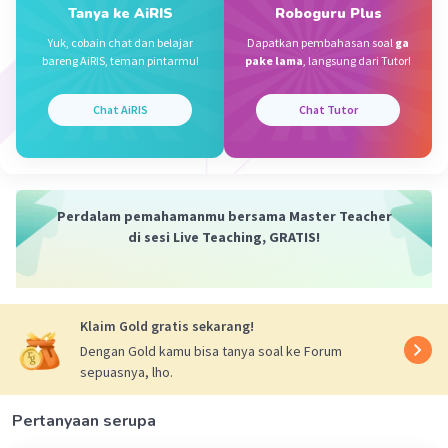
Tanya ke AiRIS
Roboguru Plus
(setiap manusia)
Yuk, cobain chat dan belajar
Dapatkan pembahasan soal
ga
bareng AiRIS, teman pintarmu!
pake lama
, langsung dari Tutor!
Membayar pajak menjadi kewajiban setiap
(warga negara Indonesia)
Chat AiRIS
Chat Tutor
Aturan yang dibuat dan disepakati bersama-
sama harus (patuh)
Jika masyarakat memiliki wawasan kebangsaan
Perdalam pemahamanmu bersama Master Teacher
yang luas maka Indonesia akan menjadi negara
di sesi Live Teaching, GRATIS!
yang (kuat dan tangguh)
Tertib membayar pajak berarti melaksanakan
Klaim Gold gratis sekarang!
tanggung jawab sebagai (warga negara)
Dengan Gold kamu bisa tanya soal ke Forum
sepuasnya, lho.
Melestarikan warisan para leluhur dilakukan
dengan mencintai budaya (daerah Indonesia)
Pertanyaan serupa