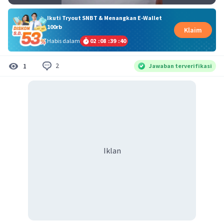
Ikuti Tryout SNBT & Menangkan E-Wallet
100rb
Klaim
Habis dalam
02
:
08
:
39
:
39
2
1
Jawaban terverifikasi
Iklan