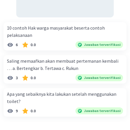
6.membayar pajak menjadi kewajiban setiap
(warga)
7.aturan yang di buat dan di sepakati bersama-
sama harus (kita patuhi)
10 contoh Hak warga masyarakat beserta contoh
8.jika masyarakat memiliki wawasan kebangsaan
pelaksanaan
yang luas maka indonesia akan menjadi negara
yang (maju)
6
0.0
Jawaban terverifikasi
9.tertib membayar pajak berarti melaksanakan
tanggung jawab sebagai (warga negara)
Saling memaafkan akan membuat pertemanan kembali
… a. Bertengkar b. Tertawa c. Rukun
3
0.0
Jawaban terverifikasi
Semoga membantu ya dik, tetap semangat👍
Apa yang sebaiknya kita lakukan setelah menggunakan
·
5.0
(
1
)
Balas
Beri Rating
toilet?
9
0.0
Jawaban terverifikasi