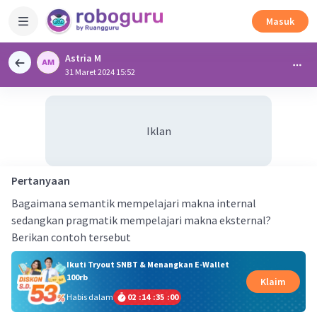
Masuk
Astria M
31 Maret 2024 15:52
Iklan
Pertanyaan
Bagaimana semantik mempelajari makna internal
sedangkan pragmatik mempelajari makna eksternal?
Berikan contoh tersebut
Ikuti Tryout SNBT & Menangkan E-Wallet
100rb
Klaim
Habis dalam
02
:
14
:
35
:
00