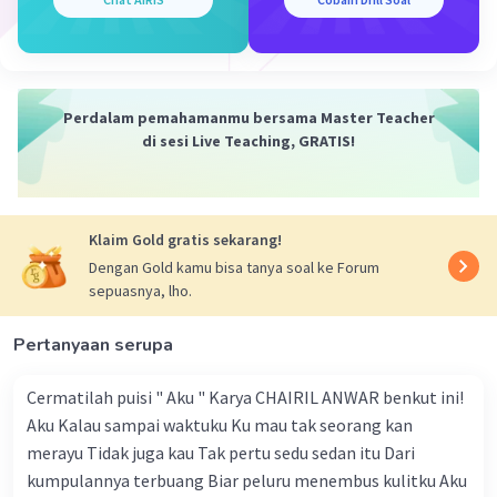
kalimat atau konteks tertentu.
Pragmatik
: Pragmatik, di sisi lain, adalah
cabang linguistik yang mempelajari makna
Perdalam pemahamanmu bersama Master Teacher
eksternal atau makna yang bergantung
di sesi Live Teaching, GRATIS!
pada konteks atau situasi penggunaannya.
Ini berkaitan dengan bagaimana konteks,
tujuan komunikasi, norma sosial, dan
faktor-faktor lain memengaruhi makna
Klaim Gold gratis sekarang!
yang disampaikan dalam interaksi
Dengan Gold kamu bisa tanya soal ke Forum
komunikatif.
sepuasnya, lho.
Contoh pragmatik: Jika seseorang bertanya,
Pertanyaan serupa
"Apakah kau lapar?" maka jawaban "Tidak,
terima kasih" bisa jadi tidak secara semantik
Cermatilah puisi " Aku " Karya CHAIRIL ANWAR benkut ini!
benar, karena secara intrinsik jawaban tersebut
Aku Kalau sampai waktuku Ku mau tak seorang kan
menyangkal pertanyaan apakah seseorang lapar.
merayu Tidak juga kau Tak pertu sedu sedan itu Dari
Namun secara pragmatis, jawaban tersebut bisa
kumpulannya terbuang Biar peluru menembus kulitku Aku
dimaknai sebagai ungkapan sopan dan bukan