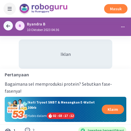
Masuk
Byandra B
10 Oktober 2023 04:36
Iklan
Pertanyaan
Bagaimana sel memproduksi protein? Sebutkan fase-
fasenya!
Ikuti Tryout SNBT & Menangkan E-Wallet
100rb
Klaim
Habis dalam
02
:
03
:
17
:
11
2
1
Jawaban terverifikasi