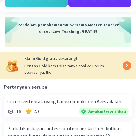
5. Modifikasi Post-Translasional: Protein mungkin
mengalami modifikasi setelah sintesis, seperti
fosforilasi, glikolisasi, atau gugus protein lainnya yang
dapat memengaruhi fungsinya.
Perdalam pemahamanmu bersama Master Teacher
di sesi Live Teaching, GRATIS!
·
5.0
(
1
)
Balas
Beri Rating
Dela A
Community
Level 92
Klaim Gold gratis sekarang!
27 Desember 2023 09:32
Dengan Gold kamu bisa tanya soal ke Forum
Jawaban terverifikasi
sepuasnya, lho.
Sel memproduksi protein melalui proses yang
Pertanyaan serupa
Iklan
disebut sintesis protein, yang melibatkan
beberapa fase utama, yaitu:
Ciri ciri vertebrata yang hanya dimiliki oleh Aves adalah
1. Transkripsi
16
4.8
Jawaban terverifikasi
Proses dimana informasi genetik dalam DNA
disalin menjadi RNA melalui enzim RNA
Perhatikan bagan sintesis protein berikut! a. Sebutkan
polimerase.