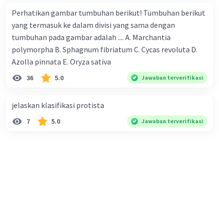
gugus protein lainnya yang dapat memengaruhi
Perhatikan gambar tumbuhan berikut! Tumbuhan berikut
fungsinya.
yang termasuk ke dalam divisi yang sama dengan
tumbuhan pada gambar adalah .... A. Marchantia
·
0.0
(
0
)
Balas
Beri Rating
polymorpha B. Sphagnum fibriatum C. Cycas revoluta D.
Azolla pinnata E. Oryza sativa
36
5.0
Jawaban terverifikasi
jelaskan klasifikasi protista
7
5.0
Jawaban terverifikasi