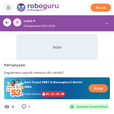
Masuk
Indah P
28 September 2023 14:55
Iklan
Pertanyaan
bagaimana sejarah menurut diri sendiri?
Ikuti Tryout SNBT & Menangkan E-Wallet
100rb
Klaim
Habis dalam
01
:
21
:
38
:
48
2
4
Jawaban terverifikasi