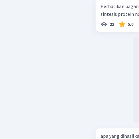
Sejarah k
Perhatikan bagan sintesis protei
dikenal s
sintesis protein 
sel tubuh
serupa.
22
5.0
Kloning k
perkemba
genetika.
tubuh de
organisme
berkontr
berbagai 
katak ya
Beri R
Meikarlina
12 Oktober 2
apa yang dihasilk
Jawaban 