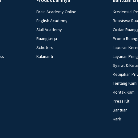
1. Pengam
Brain Academy Online
Kredensial P
2. Pengam
English Academy
Beasiswa Ru
somatikn
3. Memasu
Skill Academy
Cicilan Ruang
yang telah
Ruangkerja
Promo Ruang
4. Merang
Schoters
Laporan Kere
5. Implan
ess
Kalananti
Layanan Pen
klon kata
Syarat & Ket
Proses kl
dan penge
Kebijakan Pri
digunaka
Tentang Kami
serta unt
Kontak Kami
untuk kep
Press Kit
Bantuan
Beri R
Karir