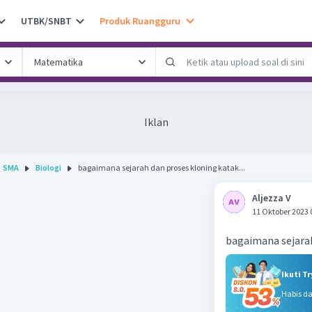
UTBK/SNBT
Produk Ruangguru
Iklan
SMA
Biologi
bagaimana sejarah dan proses kloning katak...
Aljezza V
11 Oktober 2023 
bagaimana sejarah
Ikuti T
Habis d