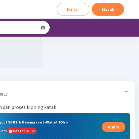
Daftar
Masuk
08:25
 dan proses kloning katak
ryout SNBT & Menangkan E-Wallet 100rb
Klaim
alam
02
:
17
:
05
:
53