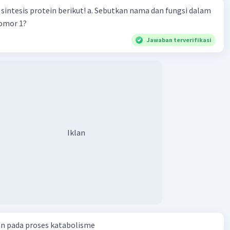
loning katak mencapai puncaknya pada tahun 1996 ketika
n berikut! a. Sebutkan nama dan fungsi dalam
ebagai "Dolly" adalah domba pertama yang di-kloning dari
nomor 1?
 dewasa mamalia menggunakan teknik kloning yang
Jawaban terverifikasi
atak telah menjadi bidang penelitian penting dalam studi
ngan embrio, biologi perkembangan, dan rekayasa
 Ini telah memberikan wawasan tentang bagaimana sel-sel
wasa dapat diprogram ulang untuk mengembangkan
 yang lengkap. Selain itu, penelitian kloning katak juga
ibusi pada pemahaman tentang perkembangan embrio dan
aplikasi dalam penelitian medis dan konservasi spesies
Iklan
ng terancam punah
·
0.0
(
0
)
Balas
ating
 S
Community
Level 27
023 04:18
an pada proses katabolisme
terverifikasi