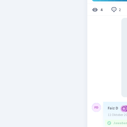
2
4
Faiz D
11 Oktober 2
Jawaban 