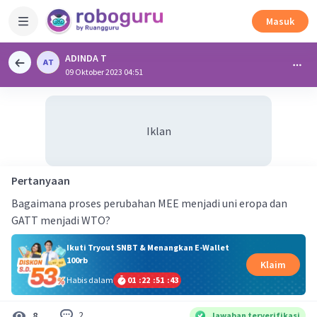
Masuk
ADINDA T
09 Oktober 2023 04:51
Iklan
Pertanyaan
Bagaimana proses perubahan MEE menjadi uni eropa dan
GATT menjadi WTO?
Ikuti Tryout SNBT & Menangkan E-Wallet
100rb
Klaim
Habis dalam
01
:
22
:
51
:
43
2
8
Jawaban terverifikasi