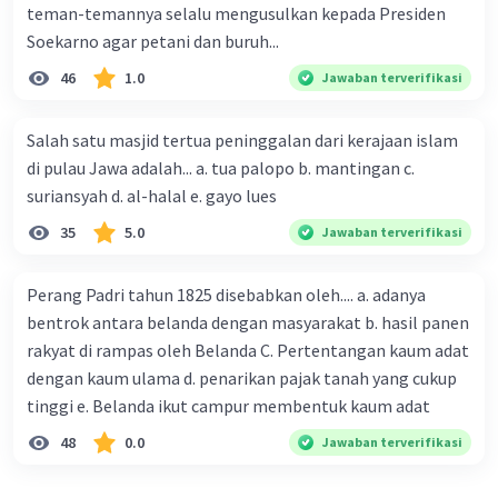
teman-temannya selalu mengusulkan kepada Presiden
imigrasi, politik, dan sosial budaya.
Soekarno agar petani dan buruh...
General Agreement on Tariffs and Trade ini hanya
46
1.0
Jawaban terverifikasi
berfokus pada pendistribusian barang dan kurang
memperhatikan arus jasa, pada tahun 1955 para
anggota rezim tersebut menginginkan adanya
Salah satu masjid tertua peninggalan dari kerajaan islam
perubahan dalam rezim tersebut. Sehingga pada
di pulau Jawa adalah... a. tua palopo b. mantingan c.
Januari 1995 GATT atau General Agreement on Tariffs
suriansyah d. al-halal e. gayo lues
and Trade secara resmi berubah menjadi WTO atau
World Trade Organization yang dihasilkan melalui
35
5.0
Jawaban terverifikasi
negosiasi multirateral dalamUruguay Round tahun 1986
sampai 1994. Rezim WTO atau World Trade Organization
Perang Padri tahun 1825 disebabkan oleh.... a. adanya
ini diharapkan mampu memperlancar arus perdagangan
bebas seperti yang diharapkan oleh para negara
bentrok antara belanda dengan masyarakat b. hasil panen
anggota rezim tersebut.
rakyat di rampas oleh Belanda C. Pertentangan kaum adat
dengan kaum ulama d. penarikan pajak tanah yang cukup
Dengan demikian perubahan nama Masyarakat Eropa
tinggi e. Belanda ikut campur membentuk kaum adat
menjadi Uni Eropa merupakan implikasi dari terjadinya
peningkatan jangkauan kerjasama, dari kerjasama
48
0.0
Jawaban terverifikasi
ekonomi ke bidang-bidang politik luar negeri.pada
Januari 1995 GATT atau General Agreement on Tariffs