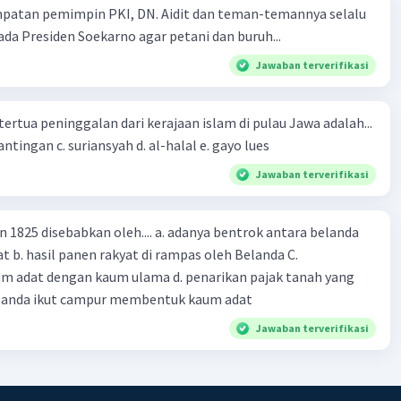
mpatan pemimpin PKI, DN. Aidit dan teman-temannya selalu
a Presiden Soekarno agar petani dan buruh...
Jawaban terverifikasi
tertua peninggalan dari kerajaan islam di pulau Jawa adalah...
a. tua palopo b. mantingan c. suriansyah d. al-halal e. gayo lues
Jawaban terverifikasi
n 1825 disebabkan oleh.... a. adanya bentrok antara belanda
 b. hasil panen rakyat di rampas oleh Belanda C.
m adat dengan kaum ulama d. penarikan pajak tanah yang
Belanda ikut campur membentuk kaum adat
Jawaban terverifikasi