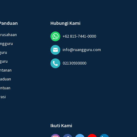
Panduan
Hubungi Kami
erusahaan
+62 815-7441-0000
angguru
info@ruangguru.com
guru
guru
02130930000
ntanan
gaduan
entuan
vasi
Ikuti Kami