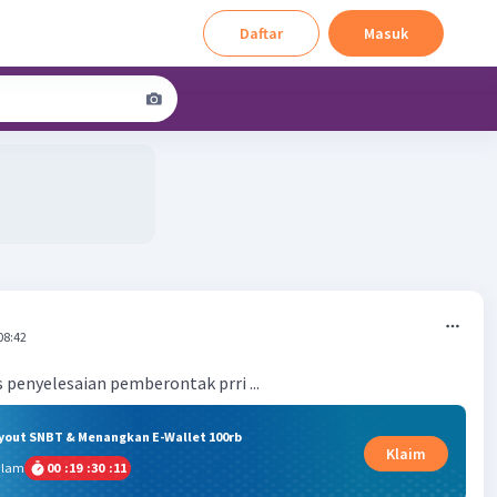
Daftar
Masuk
08:42
penyelesaian pemberontak prri ...
ryout SNBT & Menangkan E-Wallet 100rb
Klaim
alam
00
:
19
:
30
:
10