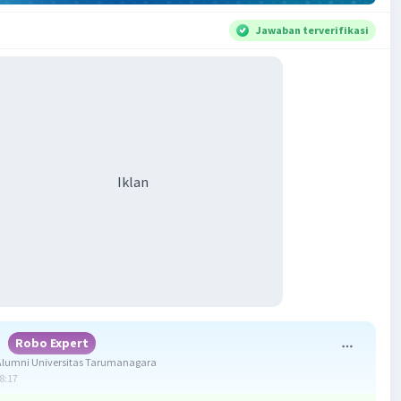
Jawaban terverifikasi
Iklan
i
Robo Expert
lumni Universitas Tarumanagara
08:17