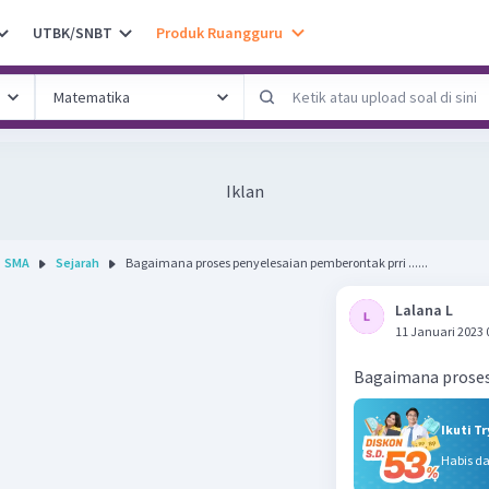
UTBK/SNBT
Produk Ruangguru
Iklan
SMA
Sejarah
Bagaimana proses penyelesaian pemberontak prri ......
Lalana L
11 Januari 2023 
Bagaimana proses 
Ikuti T
Habis d