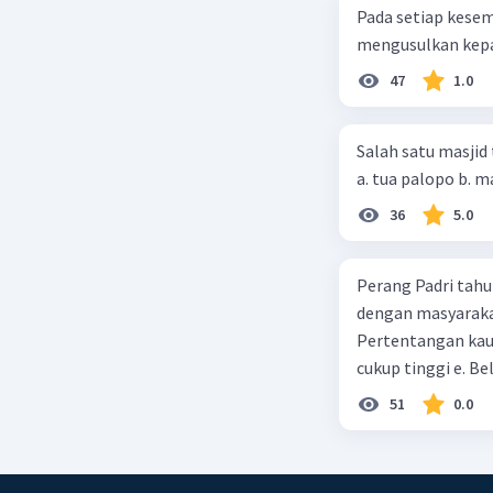
Pada setiap kese
mengusulkan kepad
47
1.0
Salah satu masjid 
36
5.0
Perang Padri tahu
dengan masyarakat
Pertentangan kau
cukup tinggi e. 
51
0.0