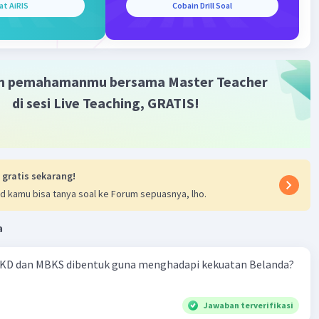
at AiRIS
Cobain Drill Soal
023 13:13
jalan nya pemberontak PRRI
Iklan
·
0.0
(
0
)
Balas
ating
m pemahamanmu bersama Master Teacher
di sesi Live Teaching, GRATIS!
 gratis sekarang!
d kamu bisa tanya soal ke Forum sepuasnya, lho.
a
KD dan MBKS dibentuk guna menghadapi kekuatan Belanda?
Jawaban terverifikasi