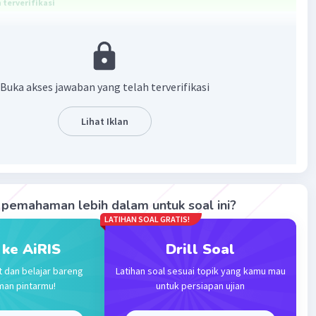
terverifikasi
oal di atas adalah melancarkan Operasi Sapta Marga
pembahasan berikut!
Buka akses jawaban yang telah terverifikasi
ah bertindak cepat dan menekan PRRI. Pembongkaran
kukan dengan bantuan operasi militer 17 Agustus di
Barat yang dipimpin oleh Kolonel Achmad Yan dan operasi
Lihat Iklan
ga di wilayah Sumatera Utara yang dipimpin oleh Brigjen
oemon. dan Operasi Sadar, yang menargetkan Sumatera
i bawah Letnan Kolonel Ibnu Sutowo.
pemahaman lebih dalam untuk soal ini?
na itu, jawaban yang tepat adalah melancarkan Operasi
LATIHAN SOAL GRATIS!
rga
 ke AiRIS
Drill Soal
·
0.0
(
0
)
Balas
ating
t dan belajar bareng
Latihan soal sesuai topik yang kamu mau
man pintarmu!
untuk persiapan ujian
evel 1