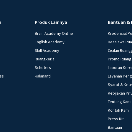
u
Produk Lainnya
Bantuan & 
Brain Academy Online
Kredensial P
English Academy
Beasiswa Ru
Skill Academy
Cicilan Ruang
Ruangkerja
Promo Ruang
Schoters
Laporan Kere
ess
Kalananti
Layanan Pen
Syarat & Ket
Kebijakan Pri
Tentang Kami
Kontak Kami
Press Kit
Bantuan