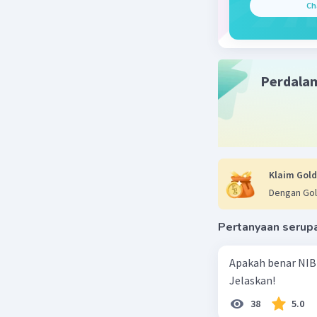
Ch
04 Agustus 2
Jelaskan 
Beri R
Perdala
Klaim Gold
Dengan Gol
Pertanyaan serup
Apakah benar NIB
Jelaskan!
38
5.0