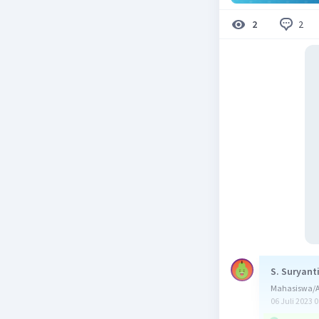
2
2
S. Suryant
Mahasiswa/A
06 Juli 2023 