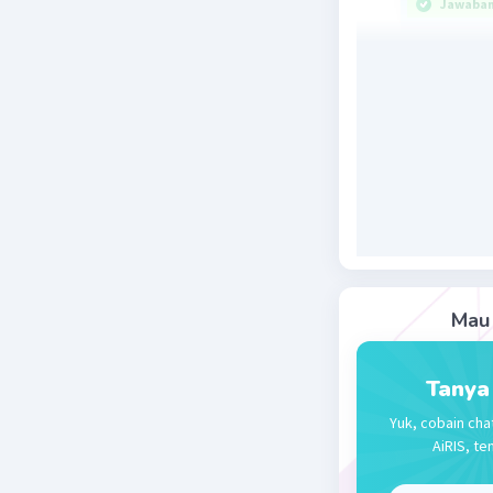
Jawaban 
Jawaban s
Cermati 
Pemerint
PRRI dila
Sumatera 
Sapta Mar
Djatikoes
Selatan d
Mau 
Oleh kare
Sapta Ma
Tanya
Beri R
Yuk, cobain cha
AiRIS, te
Maria I
L