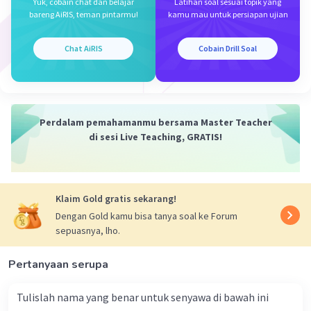
Yuk, cobain chat dan belajar
Latihan soal sesuai topik yang
reaksi akan bergeser ke arah reaksi endoterm,
bareng AiRIS, teman pintarmu!
kamu mau untuk persiapan ujian
yaitu ke arah kanan pada reaksi tersebut.
Nilai tetapan kesetimbangan hanya dipengaruhi
Chat AiRIS
Cobain Drill Soal
oleh suhu. Pada reaksi di atas, jika suhu dinaikkan
dan reaksi bergeser ke arah kanan (arah NO₂),
maka berdasarkan persamaan K:
K = [NO2]2 [NO][02]
Perdalam pemahamanmu bersama Master Teacher
di sesi Live Teaching, GRATIS!
·
5.0
(
1
)
Balas
Beri Rating
Klaim Gold gratis sekarang!
Dengan Gold kamu bisa tanya soal ke Forum
sepuasnya, lho.
Iklan
Pertanyaan serupa
Tulislah nama yang benar untuk senyawa di bawah ini