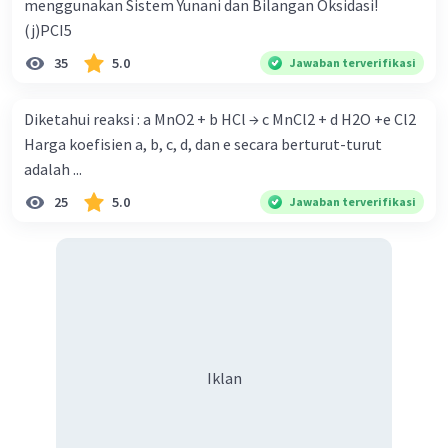
menggunakan Sistem Yunani dan Bilangan Oksidasi!
(j)PCI5
35
5.0
Jawaban terverifikasi
Diketahui reaksi : a MnO2 + b HCl → c MnCl2 + d H2O +e Cl2
Harga koefisien a, b, c, d, dan e secara berturut-turut
adalah ...
25
5.0
Jawaban terverifikasi
Iklan