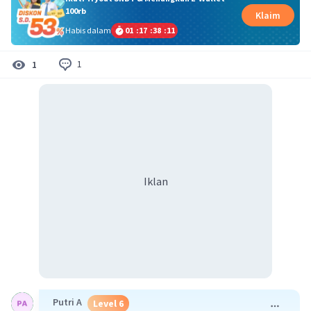
100rb
Klaim
Habis dalam
01
:
17
:
38
:
11
1
1
Iklan
Putri A
Level 6