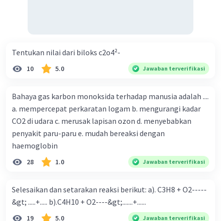
Tentukan nilai dari biloks c2o4²-
10
5.0
Jawaban terverifikasi
Bahaya gas karbon monoksida terhadap manusia adalah ....
a. mempercepat perkaratan logam b. mengurangi kadar
CO2 di udara c. merusak lapisan ozon d. menyebabkan
penyakit paru-paru e. mudah bereaksi dengan
haemoglobin
28
1.0
Jawaban terverifikasi
Selesaikan dan setarakan reaksi berikut: a). C3H8 + O2-----
&gt; .....+..... b).C4H10 + O2----&gt;.......+......
19
5.0
Jawaban terverifikasi