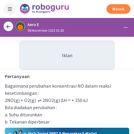
Masuk
Aero E
08 November 2023 01:02
Iklan
Pertanyaan
Bagaimana perubahan konsentrasi NO dalam reaksi
kesetimbangan :
2NO(g) + O2(g) ⇌ 2NO2(g) ∆H = + 150 kJ
Bila diadakan perubahan :
a. Suhu diturunkan
b. Tekanan diperbesar
Ikuti Tryout SNBT & Menangkan E-Wallet