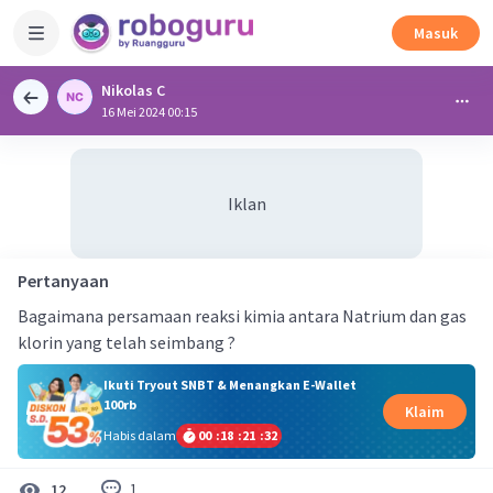
Masuk
Nikolas C
16 Mei 2024 00:15
Iklan
Pertanyaan
Bagaimana persamaan reaksi kimia antara Natrium dan gas
klorin yang telah seimbang ?
Ikuti Tryout SNBT & Menangkan E-Wallet
100rb
Klaim
Habis dalam
00
:
18
:
21
:
31
1
12