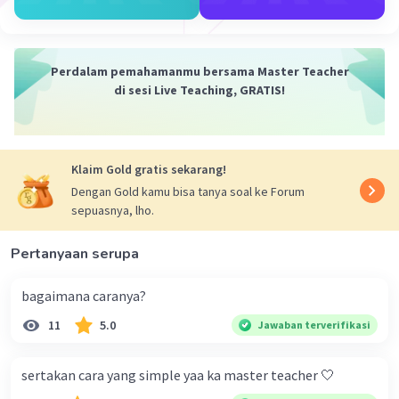
·
0.0
(
0
)
Balas
Beri Rating
Perdalam pemahamanmu bersama Master Teacher
di sesi Live Teaching, GRATIS!
Iklan
Klaim Gold gratis sekarang!
Dengan Gold kamu bisa tanya soal ke Forum
sepuasnya, lho.
Pertanyaan serupa
bagaimana caranya?
11
5.0
Jawaban terverifikasi
sertakan cara yang simple yaa ka master teacher 🤍