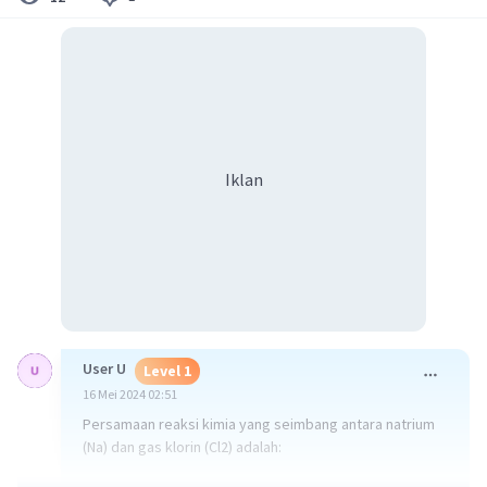
Iklan
User U
Level 1
16 Mei 2024 02:51
Persamaan reaksi kimia yang seimbang antara natrium
(Na) dan gas klorin (Cl2) adalah: