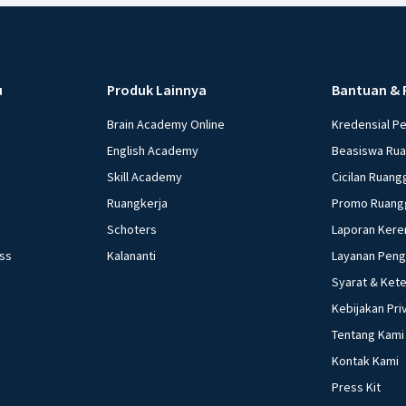
u
Produk Lainnya
Bantuan & 
Brain Academy Online
Kredensial P
English Academy
Beasiswa Ru
Skill Academy
Cicilan Ruang
Ruangkerja
Promo Ruang
Schoters
Laporan Kere
ess
Kalananti
Layanan Pen
Syarat & Ket
Kebijakan Pri
Tentang Kami
Kontak Kami
Press Kit