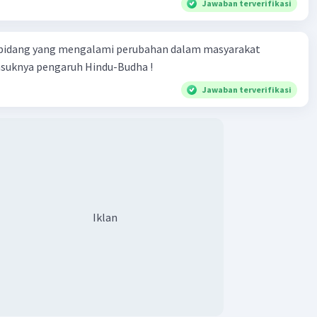
Jawaban terverifikasi
mikian, jawaban yang tepat, adalah Pada masa Kabinet Ali
 bidang yang mengalami perubahan dalam masyarakat
program kerjanya pemberian hak otonomi kepada tiap tiap
asuknya pengaruh Hindu-Budha !
ebijakan tersebut dituangkan ke dalam Undang-Undang
Jawaban terverifikasi
Tahun 1953. Berdasarkan undang-undang tersebut,
 Indonesia dibagi ke dalam 10 provinsi dan 91
paten. Sedangkaan otonomi daerah di pemerintahan saat
akan otonomi daerah dimulai pada pemerintahan B.J.
engan dikeluarkannya UU No. 22 Tahun 1999 tentang
h Daerah. Kemudian, ditetapkan UU No. 32 Tahun 2004
nggantikan undang-undang sebelumnya. Terakhir,
Iklan
 dilakukan setelah ditetapkannya UU No. 23 Tahun 2014.
embantu,ya : - )
·
0.0
(
0
)
Balas
ating