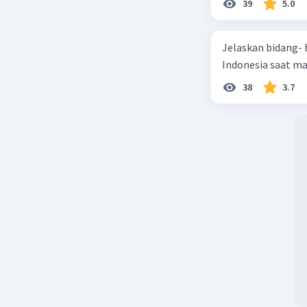
39
5.0
Dengan de
Jelaskan bidang-
II dalam 
Indonesia saat m
daerah. K
38
3.7
Nomor 22 
wilayah di
kota/kabu
ini Kebij
Habibie d
Pemerinta
untuk me
perubahan
Semoga m
Beri R