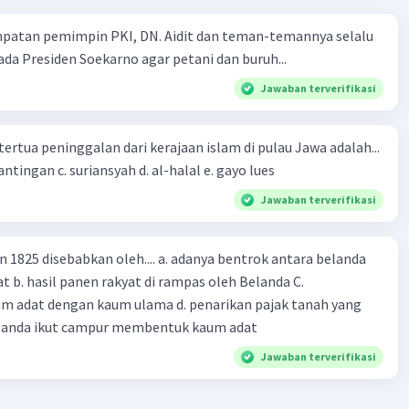
mpatan pemimpin PKI, DN. Aidit dan teman-temannya selalu
a Presiden Soekarno agar petani dan buruh...
Jawaban terverifikasi
Iklan
tertua peninggalan dari kerajaan islam di pulau Jawa adalah...
a. tua palopo b. mantingan c. suriansyah d. al-halal e. gayo lues
Jawaban terverifikasi
n 1825 disebabkan oleh.... a. adanya bentrok antara belanda
 b. hasil panen rakyat di rampas oleh Belanda C.
m adat dengan kaum ulama d. penarikan pajak tanah yang
Belanda ikut campur membentuk kaum adat
Jawaban terverifikasi