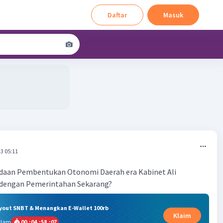
Daftar
Masuk
3 05:11
aan Pembentukan Otonomi Daerah era Kabinet Ali
 dengan Pemerintahan Sekarang?
ryout SNBT & Menangkan E-Wallet 100rb
Klaim
alam
00
:
04
:
58
:
06