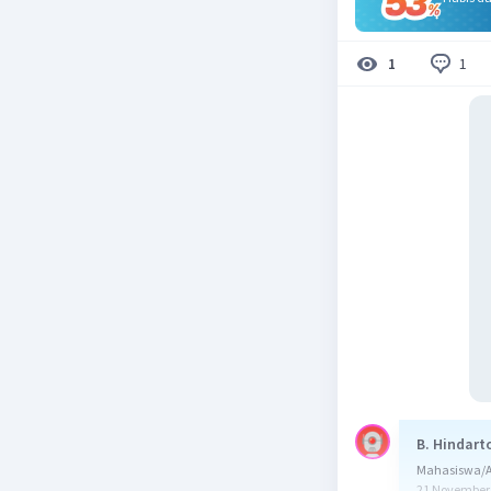
1
1
B. Hindart
Mahasiswa/Al
21 November 