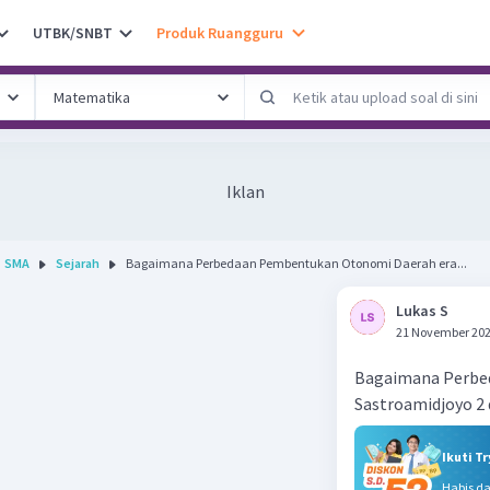
UTBK/SNBT
Produk Ruangguru
Iklan
SMA
Sejarah
Bagaimana Perbedaan Pembentukan Otonomi Daerah era...
Lukas S
21 November 202
Bagaimana Perbed
Sastroamidjoyo 2
Ikuti T
Habis d