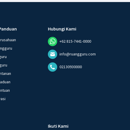
Panduan
Hubungi Kami
erusahaan
+62 815-7441-0000
angguru
info@ruangguru.com
guru
guru
02130930000
ntanan
gaduan
entuan
vasi
Ikuti Kami