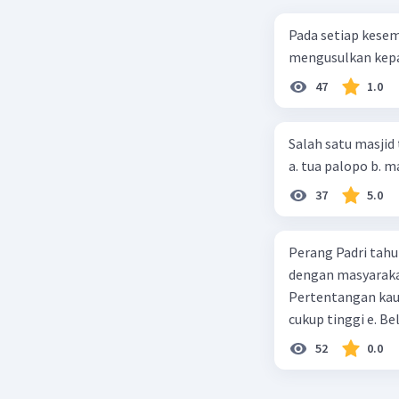
Pada setiap kese
mengusulkan kepad
47
1.0
Salah satu masjid 
37
5.0
Perang Padri tahu
dengan masyarakat
Pertentangan kau
cukup tinggi e. 
52
0.0