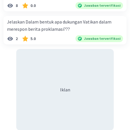
mempublikasikan karya seni agar mendapat apresiasi
8
0.0
Jawaban terverifikasi
Jelaskan Dalam bentuk apa dukungan Vatikan dalam
merespon berita proklamasi???
2
5.0
Jawaban terverifikasi
Iklan