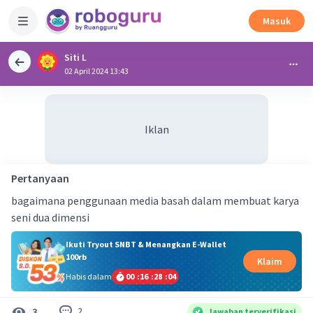
Masuk
Siti L
02 April 2024 13:43
Iklan
Pertanyaan
bagaimana penggunaan media basah dalam membuat karya
seni dua dimensi
Ikuti Tryout SNBT & Menangkan E-Wallet
100rb
Klaim
Habis dalam
00
:
16
:
28
:
04
2
3
Jawaban terverifikasi