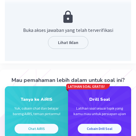
pembuatan suatu karya seni rupa dua dimensi
adalah media basah. Dalam
pembuatan karya
seni rupa dua dimensi
,
cara
yang digunakan
untuk menggunakan
media basah
adalah
Buka akses jawaban yang telah terverifikasi
dengan cara mencampurkan zat warna pada
suatu pengencer, seperti minyak atau air terlebih
Lihat Iklan
dahulu baru digunakan untuk mewarnai bidang
gambar.
·
5.0
(
1
)
Balas
Beri Rating
Mau pemahaman lebih dalam untuk soal ini?
LATIHAN SOAL GRATIS!
Aisyah N
Level 80
05 April 2024 05:25
Tanya ke AiRIS
Drill Soal
Jawaban terverifikasi
Yuk, cobain chat dan belajar
Latihan soal sesuai topik yang
bareng AiRIS, teman pintarmu!
kamu mau untuk persiapan ujian
cat air, tinta, atau media lain yang
Iklan
memerlukan air sebagai pengencer
.
Chat AiRIS
Cobain Drill Soal