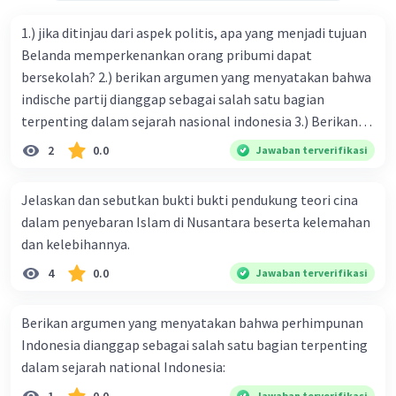
1.) jika ditinjau dari aspek politis, apa yang menjadi tujuan
Belanda memperkenankan orang pribumi dapat
bersekolah? 2.) berikan argumen yang menyatakan bahwa
indische partij dianggap sebagai salah satu bagian
terpenting dalam sejarah nasional indonesia 3.) Berikan
argumen yang menyatakan bahwa Perhimpunan
2
0.0
Jawaban terverifikasi
Indonesia dianggap sebagai salah satu bagian terpenting
dalam sejarah nasional Indonesia! 4.) Apa yang dimaksud
Jelaskan dan sebutkan bukti bukti pendukung teori cina
dengan masa radikal dalam pergerakan nasional
dalam penyebaran Islam di Nusantara beserta kelemahan
Indonesia? Lalu bagaimana reaksi pemerintah kolonial
dan kelebihannya.
menghadapinya! -masa radikal itu adalah
4
0.0
Jawaban terverifikasi
Berikan argumen yang menyatakan bahwa perhimpunan
Indonesia dianggap sebagai salah satu bagian terpenting
dalam sejarah national Indonesia:
Jawaban terverifikasi