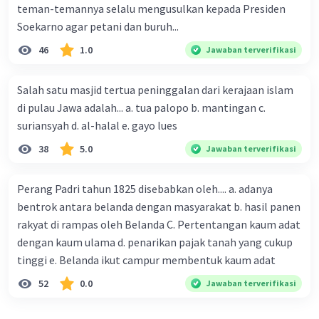
teman-temannya selalu mengusulkan kepada Presiden
Soekarno agar petani dan buruh...
46
1.0
Jawaban terverifikasi
Salah satu masjid tertua peninggalan dari kerajaan islam
di pulau Jawa adalah... a. tua palopo b. mantingan c.
suriansyah d. al-halal e. gayo lues
38
5.0
Jawaban terverifikasi
Perang Padri tahun 1825 disebabkan oleh.... a. adanya
bentrok antara belanda dengan masyarakat b. hasil panen
rakyat di rampas oleh Belanda C. Pertentangan kaum adat
dengan kaum ulama d. penarikan pajak tanah yang cukup
tinggi e. Belanda ikut campur membentuk kaum adat
52
0.0
Jawaban terverifikasi