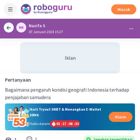
Masuk
Nazifa S
07 Januari 2024 15:27
Iklan
Pertanyaan
Bagaimana pengaruh kondisi geografi Indonesia terhadap
penjajahan samudera
Ikuti Tryout SNBT & Menangkan E-Wallet
100rb
Klaim
Habis dalam
01
:
17
:
08
:
32
2
1
Jawaban terverifikasi