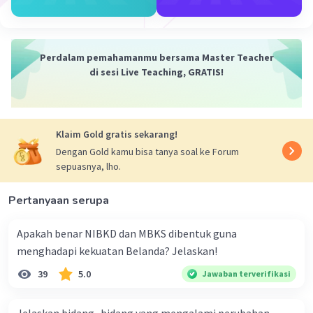
Indonesia menjadi salah satu faktor utama yang
memicu persaingan antarbangsa dalam
memperebutkan wilayah dan sumber daya alam
di Indonesia.
Perdalam pemahamanmu bersama Master Teacher
Dengan demikian, dapat disimpulkan bahwa
di sesi Live Teaching, GRATIS!
kondisi geografis Indonesia, yang kaya akan
sumber daya alam dan letaknya yang strategis,
memiliki pengaruh yang besar terhadap
Klaim Gold gratis sekarang!
penjelajahan samudra dan proses penjajahan di
Indonesia.
Dengan Gold kamu bisa tanya soal ke Forum
sepuasnya, lho.
·
0.0
(
0
)
Balas
Beri Rating
Pertanyaan serupa
Maximus E
Level 100
Apakah benar NIBKD dan MBKS dibentuk guna
13 Januari 2024 06:29
menghadapi kekuatan Belanda? Jelaskan!
Jawaban terverifikasi
39
5.0
Jawaban terverifikasi
Hai, aku bantu jawab juga ya 🙌🏻
Iklan