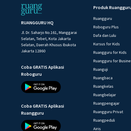
Produk Ruanggur
Ruangguru
RUANGGURU HQ
Roboguru Plus
Jl. Dr. Saharjo No.161, Manggarai
Dafa dan Lulu
Selatan, Tebet, Kota Jakarta
Kursus for Kids
Selatan, Daerah Khusus Ibukota
Jakarta 12860
Ruangguru for Kids
Ruangguru for Busin
Coba GRATIS Aplikasi
Ruanguji
Roboguru
Ruangbaca
Ruangkelas
Ruangbelajar
Ruangpengajar
Coba GRATIS Aplikasi
Ruangguru Privat
Ruangguru
Ruangpeduli
Airis