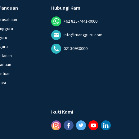
Panduan
Hubungi Kami
erusahaan
+62 815-7441-0000
angguru
info@ruangguru.com
guru
guru
02130930000
ntanan
gaduan
entuan
vasi
Ikuti Kami