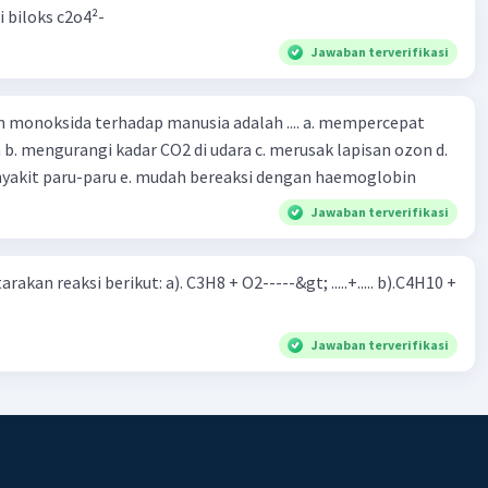
k-menarik antara muatan positif dari dipol yang satu
Iklan
i biloks c2o4²-
atan negatif dari dipol yang lain akan menentukan sifat
Jawaban terverifikasi
kul, seperti titik didih dan titik
·
2.0
(
1
)
Balas
oksida terhadap manusia adalah .... a. mempercepat
ating
 d.
menyebabkan penyakit paru-paru e. mudah bereaksi dengan haemoglobin
Jawaban terverifikasi
rakan reaksi berikut: a). C3H8 + O2-----&gt; .....+..... b).C4H10 +
Jawaban terverifikasi