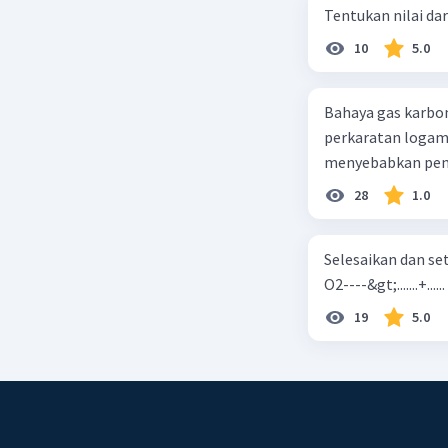
Gaya tari
Tentukan nilai dar
dengan mu
10
5.0
fisis mole
Bahaya gas karbon mon
Beri R
perkaratan logam b. mengurangi kadar CO2 di udara c. merusak lapisan ozon
28
1.0
Selesaikan dan seta
O2----&gt;.......+......
19
5.0