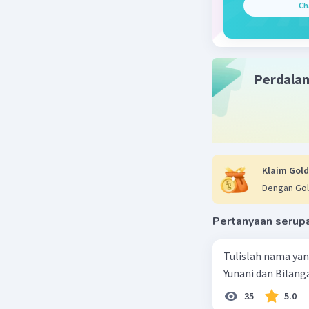
Ch
Kelar
kelaru
gaya t
satu sa
Perdala
tarik 
larut d
Viskos
viskos
mengal
cenderu
Klaim Gold
Tegan
Dengan Gol
berper
cairan
Pertanyaan serup
mengal
dapat 
Tulislah nama ya
permuk
Yunani dan Bilanga
Wujud 
peruba
35
5.0