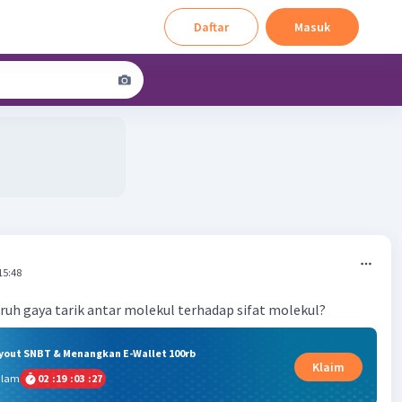
Daftar
Masuk
15:48
h gaya tarik antar molekul terhadap sifat molekul?
ryout SNBT & Menangkan E-Wallet 100rb
Klaim
alam
02
:
19
:
03
:
26