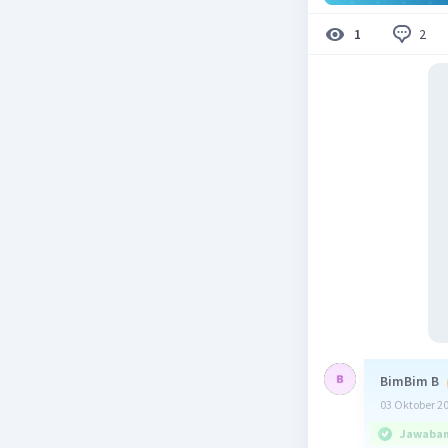
2
1
BimBim B
03 Oktober 2
Jawaban 