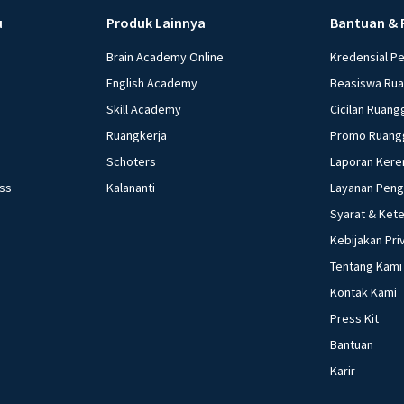
u
Produk Lainnya
Bantuan & 
Brain Academy Online
Kredensial P
English Academy
Beasiswa Ru
Skill Academy
Cicilan Ruang
Ruangkerja
Promo Ruang
Schoters
Laporan Kere
ess
Kalananti
Layanan Pen
Syarat & Ket
Kebijakan Pri
Tentang Kami
Kontak Kami
Press Kit
Bantuan
Karir