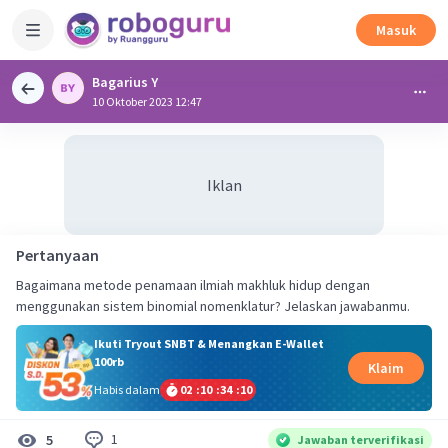
Masuk
Bagarius Y
10 Oktober 2023 12:47
Iklan
Pertanyaan
Bagaimana metode penamaan ilmiah makhluk hidup dengan
menggunakan sistem binomial nomenklatur? Jelaskan jawabanmu.
Ikuti Tryout SNBT & Menangkan E-Wallet
100rb
Klaim
Habis dalam
02
:
10
:
34
:
09
1
5
Jawaban terverifikasi