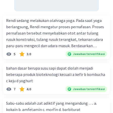
Rendi sedang melakukan olahraga yoga. Pada saat yoga
berlangsung, Rendi mengatur proses pernafasan. Proses
pernafasan tersebut menyebabkan otot antar tulang
rusuk konstraksi, tulang rusuk terangkat, tekanan udara
paru-paru mengecil dan udara masuk. Berdasarkan
informasi tersebut, dapat disimpulkan bahwa Rendi
5
3.0
Jawaban terverifikasi
sedang melakukan proses pernafasan....
bahan dasar berupa susu sapi dapat diolah menjadi
beberapa produk bioteknologi kecuali a kefir b kombucha
c keju d yoghurt
7
4.0
Jawaban terverifikasi
Sabu-sabu adalah zat adiktif yang mengandung …. a.
kokain b. amfetamin c. morfin d. barbiturat