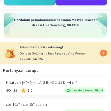
Perdalam pemahamanmu bersama Master Teacher
di sesi Live Teaching, GRATIS!
Klaim Gold gratis sekarang!
Dengan Gold kamu bisa tanya soal ke Forum
sepuasnya, lho.
Pertanyaan serupa
Nilai dari |−7+4|=… A. 3 B. −3 C. 11 D. −4 E. 4
58
5.0
Jawaban terverifikasi
cos 105° - cos 15° adalah