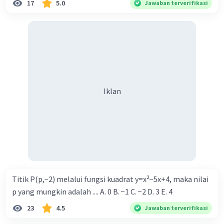
17
5.0
Jawaban terverifikasi
Iklan
Titik P(p,−2) melalui fungsi kuadrat y=x²−5x+4, maka nilai
p yang mungkin adalah .... A. 0 B. −1 C. −2 D. 3 E. 4
23
4.5
Jawaban terverifikasi