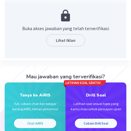
umat Budha dan sekaligus sebagai simbol
religius umat Budha di Indonesia.
·
5.0
(
1
)
Balas
Beri Rating
Buka akses jawaban yang telah terverifikasi
Lihat Iklan
Iklan
Mau jawaban yang terverifikasi?
LATIHAN SOAL GRATIS!
Tanya ke AiRIS
Drill Soal
Yuk, cobain chat dan belajar
Latihan soal sesuai topik yang
bareng AiRIS, teman pintarmu!
kamu mau untuk persiapan ujian
Chat AiRIS
Cobain Drill Soal