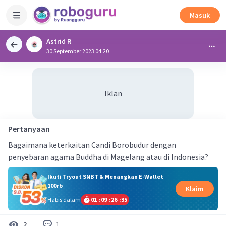
Masuk
Astrid R
30 September 2023 04:20
Iklan
Pertanyaan
Bagaimana keterkaitan Candi Borobudur dengan
penyebaran agama Buddha di Magelang atau di Indonesia?
Ikuti Tryout SNBT & Menangkan E-Wallet
100rb
Klaim
Habis dalam
01
:
09
:
26
:
35
1
2