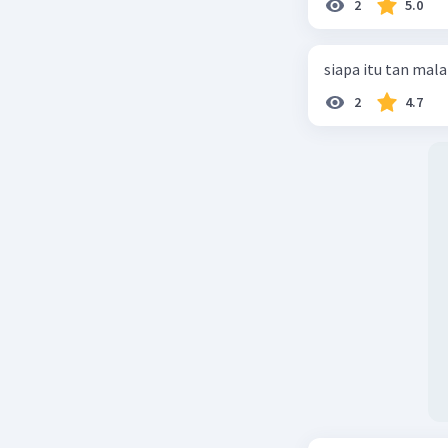
Meskipun
2
5.0
masyaraka
besar yang
siapa itu tan mal
menyebab
tanggul s
2
4.7
Secara ke
Tiongkok 
budaya da
mampu be
sumber da
untuk ber
Beri R