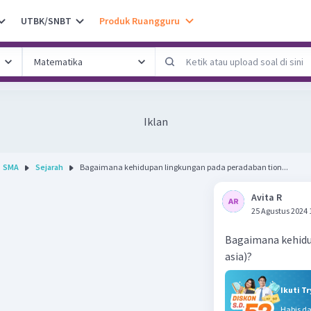
UTBK/SNBT
Produk Ruangguru
Iklan
SMA
Sejarah
Bagaimana kehidupan lingkungan pada peradaban tion...
Avita R
25 Agustus 2024 
Bagaimana kehidu
asia)?
Ikuti T
Habis d