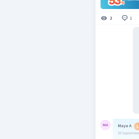
1
2
Maya A
L
03 September