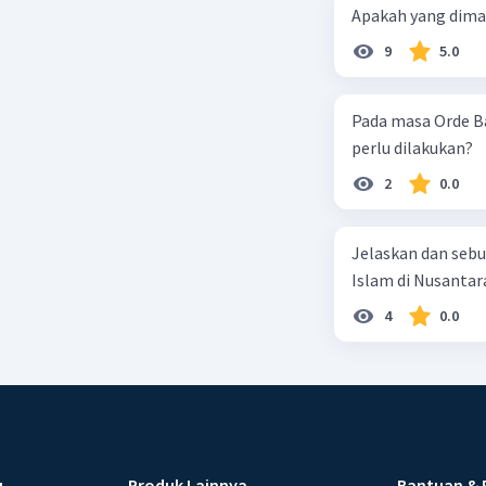
Apakah yang dimak
9
5.0
Pada masa Orde B
perlu dilakukan?
2
0.0
Jelaskan dan sebu
Islam di Nusantar
4
0.0
u
Produk Lainnya
Bantuan & 