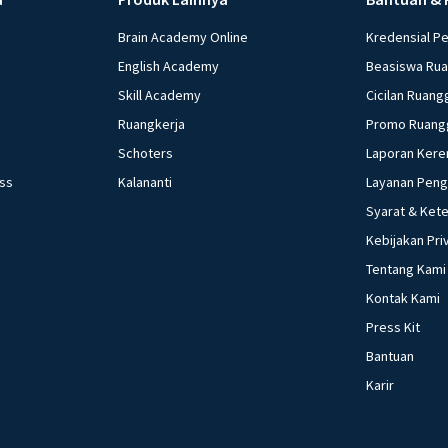
Brain Academy Online
Kredensial P
English Academy
Beasiswa Ru
Skill Academy
Cicilan Ruang
Ruangkerja
Promo Ruang
Schoters
Laporan Kere
ess
Kalananti
Layanan Pen
Syarat & Ket
Kebijakan Pri
Tentang Kami
Kontak Kami
Press Kit
Bantuan
Karir