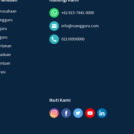
erusahaan
+62 815-7441-0000
angguru
info@ruangguru.com
guru
guru
02130930000
ntanan
gaduan
entuan
vasi
Ikuti Kami