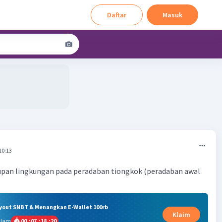
Daftar
Masuk
10:13
pan lingkungan pada peradaban tiongkok (peradaban awal
ryout SNBT & Menangkan E-Wallet 100rb
Klaim
alam
00
:
07
:
18
:
19