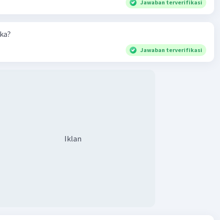
 lingkungan menyediakan banyak manfaat sama
Jawaban terverifikasi
t Tiongkok juga menghadapi tantangan seperti banjir
 sering terjadi di sungai kuningBanjir ini dapat
aka?
kan kehancuran yang luas dan membutuhkan perlawanan
erta sistem irigasi untuk mengendalikannya.
Jawaban terverifikasi
seluruhan, lingkungan alam yang kaya dan beragam di
menjadi faktor kunci dalam membentuk kehidupan,
n perkembangan peradaban awal Tiongkok. Peradaban ini
radaptasi dengan lingkungan alamnya memanfaatkan
ya yang tersedia, dan mengatasi tantangan yang muncul
kembang menjadi salah satu peradaban besar dunia.
Iklan
·
0.0
(
0
)
Balas
ating