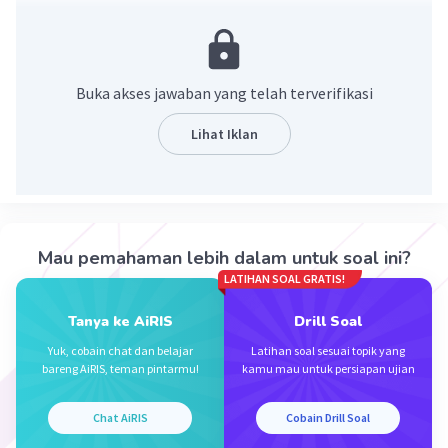
menyebabkan penurunan inflasi, sementara
peningkatan pajak menyebabkan peningkatan
inflasi. Studi ini juga menunjukkan tidak adanya
diskresi kebijaksan fikal yang dilakukan oleh
Buka akses jawaban yang telah terverifikasi
pemerintah.
Semakin besar pengeluaran pemerintah maka
Lihat Iklan
semakin tinggi pertumbuhan ekonomi,
sebaliknya semakin kecil pengeluaran
pemerintah maka semakin rendah pertumbuhan
ekonomi yang akan jadi
Mau pemahaman lebih dalam untuk soal ini?
LATIHAN SOAL GRATIS!
·
0.0
(
0
)
Balas
Beri Rating
Tanya ke AiRIS
Drill Soal
Yuk, cobain chat dan belajar
Latihan soal sesuai topik yang
bareng AiRIS, teman pintarmu!
kamu mau untuk persiapan ujian
Chat AiRIS
Cobain Drill Soal