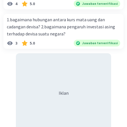
utang, pembiayaan proyek, serta pajak bumi dan
4
5.0
Jawaban terverifikasi
bangunan
1.bagaimana hubungan antara kurs mata uang dan
cadangan devisa? 2.bagaimana pengaruh investasi asing
terhadap devisa suatu negara?
3
5.0
Jawaban terverifikasi
Iklan