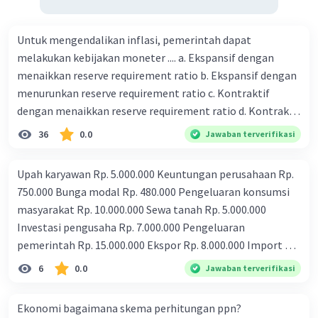
Untuk mengendalikan inflasi, pemerintah dapat
melakukan kebijakan moneter .... a. Ekspansif dengan
menaikkan reserve requirement ratio b. Ekspansif dengan
menurunkan reserve requirement ratio c. Kontraktif
dengan menaikkan reserve requirement ratio d. Kontraktif
dengan menurunkan reserve requirement ratio e.
36
0.0
Jawaban terverifikasi
Ekspansif dengan menaikkan tingkat diskonto Bila Bank
Indonesia melakukan kebijakan moneter ekspansif,
Upah karyawan Rp. 5.000.000 Keuntungan perusahaan Rp.
ceteris paribus maka .... a. Menimbulkan inflasi di mana
750.000 Bunga modal Rp. 480.000 Pengeluaran konsumsi
bentuk kurva jumlah uang beredar (penawaran uang) naik
masyarakat Rp. 10.000.000 Sewa tanah Rp. 5.000.000
dari kiri bawah ke kanan atas b. Menimbulkan deflasi di
Investasi pengusaha Rp. 7.000.000 Pengeluaran
mana bentuk kurva jumlah uang beredar (penawaran
pemerintah Rp. 15.000.000 Ekspor Rp. 8.000.000 Import Rp.
uang) naik dari kiri bawah ke kanan atas c. Tingkat bunga
3.000.000 Tentukan besar pendapatan nasional melalui
6
0.0
Jawaban terverifikasi
meningkat di mana bentuk kurva jumlah uang beredar
pendapatan pengeluaran
(penawaran uang) naik dari kiri bawah ke kanan atas d.
Tingkat bunga turun di mana bentuk kurva jumlah uang
Ekonomi bagaimana skema perhitungan ppn?