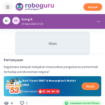
Masuk
Ening R
27 April 2024 17:25
Iklan
Pertanyaan
bagaimana dampak kebijakan menurunkan pengeluaran pemerintah
terhadap perekonomian negara?
Ikuti Tryout SNBT & Menangkan E-Wallet
100rb
Klaim
Habis dalam
01
:
16
:
50
:
32
1
4
Jawaban terverifikasi