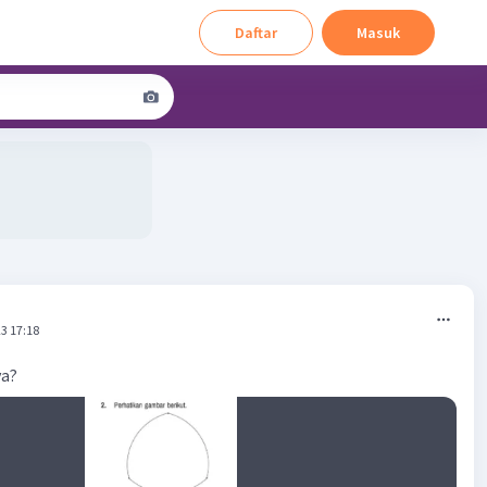
Daftar
Masuk
3 17:18
ya?