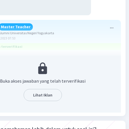
Master Teacher
umni Universitas Negeri Yogyakarta
2023 07:53
terverifikasi
6,28 cm
Buka akses jawaban yang telah terverifikasi
sur = α/360° × 2 × π × r
usat
Lihat Iklan
au 3,14
i lingkaran
an: