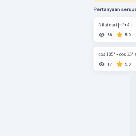
Pertanyaan serup
58
5.0
cos 105° - cos 15°
17
5.0