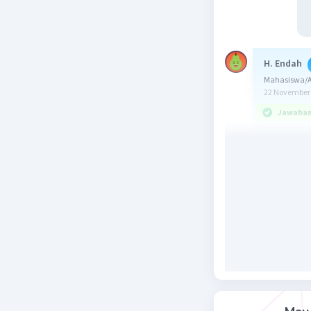
H. Endah
Mahasiswa/Al
22 November 
Jawaban 
Jawaban: 
Konsep:
Panjang bu
dengan:
α: sudut p
π: 22/7 at
r: jari-jar
Pembahas