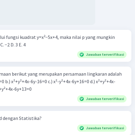
alui fungsi kuadrat y=x²−5x+4, maka nilai p yang mungkin
 C. −2 D. 3 E. 4
Jawaban terverifikasi
aan berikut yang merupakan persamaan lingkaran adalah
=0 b.) x²+y²+4x-6y-16=0 c.) x²-y²+4x-6y+16=0 d.) x²+y²+4x-
2=0 e.) x²+y²+4x-6y+13=0
Jawaban terverifikasi
 dengan Statistika?
Jawaban terverifikasi