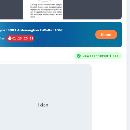
ryout SNBT & Menangkan E-Wallet 100rb
Klaim
alam
01
:
13
:
20
:
11
Jawaban terverifikasi
Iklan