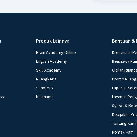
u
Produk Lainnya
Bantuan & 
Brain Academy Online
Kredensial P
English Academy
Beasiswa Ru
Skill Academy
Cicilan Ruang
Ruangkerja
Promo Ruang
Schoters
Laporan Kere
ess
Kalananti
Layanan Pen
Syarat & Ket
Kebijakan Pri
Tentang Kami
Kontak Kami