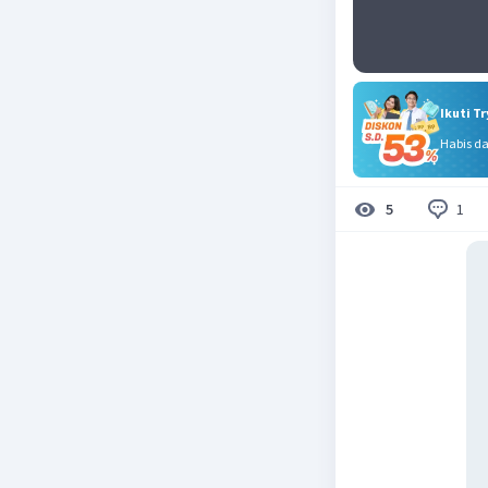
Ikuti T
Habis d
1
5