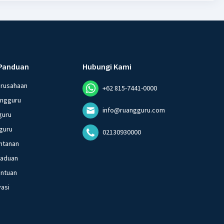
Panduan
Hubungi Kami
erusahaan
+62 815-7441-0000
angguru
info@ruangguru.com
guru
guru
02130930000
ntanan
gaduan
entuan
vasi