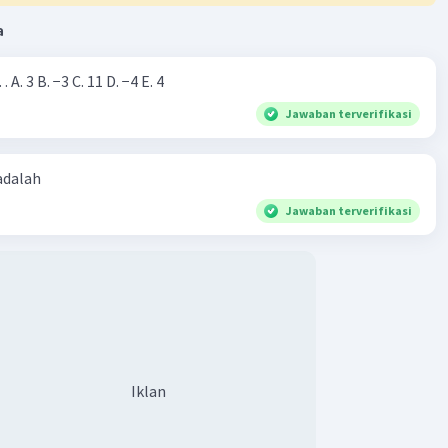
a
Nilai dari |−7+4|=… A. 3 B. −3 C. 11 D. −4 E. 4
Jawaban terverifikasi
 adalah
Jawaban terverifikasi
Iklan