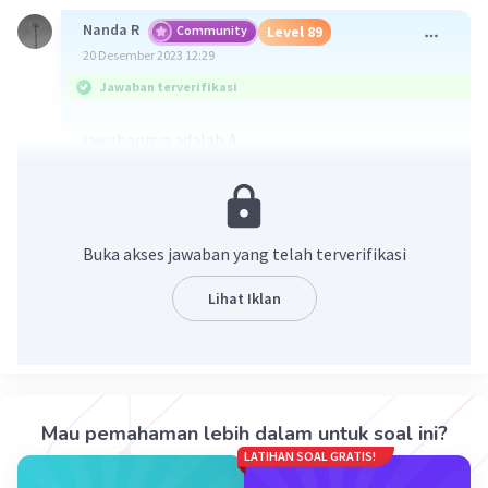
Nanda R
Community
Level 89
20 Desember 2023 12:29
Jawaban terverifikasi
jawabannya adalah A.
berdasarkan grafik, diketahui n(A) = 3 dan n(S) =
30
P(A) = n(A)/n(S)
= 3/30
Buka akses jawaban yang telah terverifikasi
= 1/10
1/10 × 100% = 10%.
Lihat Iklan
·
0.0
(
0
)
Balas
Beri Rating
Mau pemahaman lebih dalam untuk soal ini?
LATIHAN SOAL GRATIS!