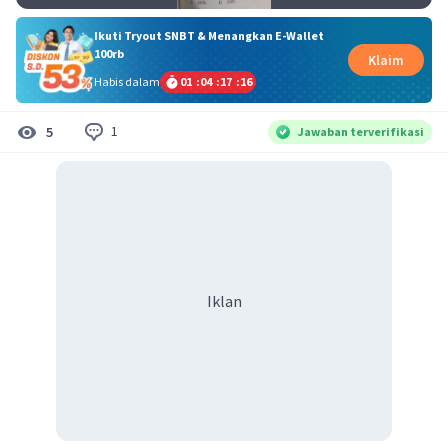
Ikuti Tryout SNBT & Menangkan E-Wallet
100rb
Klaim
Habis dalam
01
:
04
:
17
:
16
1
5
Jawaban terverifikasi
Iklan