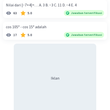
Nilai dari |−7+4|=… A. 3 B. −3 C. 11 D. −4 E. 4
63
5.0
Jawaban terverifikasi
cos 105° - cos 15° adalah
17
5.0
Jawaban terverifikasi
Iklan