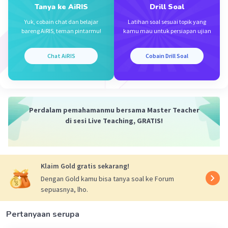
Tanya ke AiRIS
Drill Soal
Iklan
Yuk, cobain chat dan belajar
Latihan soal sesuai topik yang
bareng AiRIS, teman pintarmu!
kamu mau untuk persiapan ujian
Chat AiRIS
Cobain Drill Soal
Perdalam pemahamanmu bersama Master Teacher
di sesi Live Teaching, GRATIS!
Klaim Gold gratis sekarang!
Dengan Gold kamu bisa tanya soal ke Forum
sepuasnya, lho.
Pertanyaan serupa