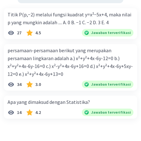
Titik P(p,−2) melalui fungsi kuadrat y=x²−5x+4, maka nilai
p yang mungkin adalah .... A. 0 B. −1 C. −2 D. 3 E. 4
27
4.5
Jawaban terverifikasi
persamaan-persamaan berikut yang merupakan
persamaan lingkaran adalah a.) x²+y²+4x-6y-12=0 b.)
x²+y²+4x-6y-16=0 c.) x²-y²+4x-6y+16=0 d.) x²+y²+4x-6y+5xy-
12=0 e.) x²+y²+4x-6y+13=0
34
3.0
Jawaban terverifikasi
Apa yang dimaksud dengan Statistika?
14
4.2
Jawaban terverifikasi