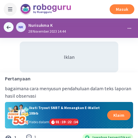
Masuk
Nurisukma K
28 November 2023 14:44
Iklan
Pertanyaan
bagaimana cara menyusun pendahuluan dalam teks laporan
hasil observasi
Ikuti Tryout SNBT & Menangkan E-Wallet
100rb
Klaim
Habis dalam
01
:
19
:
22
:
13
1
1
Jawaban terverifikasi