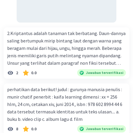
ilmuwan Cina berupaya menemukan vaksin bagi virus itu.
Perkembangan terbaru adalah mereka menciptakan peta
genetik virus. 4) Ilmuwan dari Australia, Kanada, hingga
Prancis ikut menciptakan berbagai jenis inokulasi
bersama sejumlah perusahaan biotek dan vaksin.
2.Kriptantus adalah tanaman tak berbatang. Daun-dannya
Beberapa waktu lalu, Kepala Laboratorium Identifikasi
saling bertumpuk mirip bintang laut dengan warna yang
Virus dari Institut Peter Doherty untuk Infeksi dan
beragam mulai dari hijau, ungu, hingga merah. Beberapa
kekebalan, Melbourne, Julian Druce, menyatakan mereka
jenis memiliki garis putih melintang nyaman dipandang.
mengembangkan virus Corona versi laboratorium dari
Unsur yang terlihat dalam paragraf non fiksi tersebut
tubuh pasien yang terinfeksi untuk uji coba. Tanggapan
adalah... A. cara menyajikan isi buku B. bahasa yang
2
0.0
Jawaban terverifikasi
yang sesuai dengan berita tersebut adalah ... A.
digunakan C. tokoh dan penokohan D. penyajian alur cerita
Pemerintah Australia telah tanggap menghadapi
perhatikan data berikut! judul : gurunya manusia penulis :
serangan virus Corona dengan menemukan vaksin virus
munir chatif penerbit : kaifa learning dimensi : xx = 256
tersebut. B. Para ilmuan perlu segera mempelajari virus
hlm, 24 cm, cetakan xiv, juni 2014 , isbn : 978 602 8994 44 6
corona yang menjadi masalah besar bagi kesehatan dunia
data tersebut termasuk identitas untuk teks ulasan.... a.
karena persebarannya sangat cepat. C. Masyarakat perlu
buku b. video clip c. album lagu d. film
mawas diri dan menjaga kesehatan dalam menghadapi
serangan virus corona yang mulai menyebar di Indonesia,
8
0.0
Jawaban terverifikasi