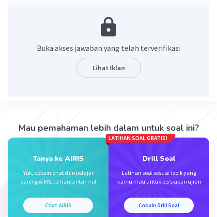
observasi.
2. buatlah pertanyaan umum agar pembaca
menjadi berpikir mengapa topik teks observasi
tsb penting untuk diteliti.
Buka akses jawaban yang telah terverifikasi
3. perkenalkan topik yang akan dibahas
.
Lihat Iklan
catatan penting = buatlah kalimat pendahuluan
ini bersifat persuasif dan gunakanlah bahasa
yang mudah dipahami.
semoga membantu:)
Mau pemahaman lebih dalam untuk soal ini?
LATIHAN SOAL GRATIS!
·
0.0
(
0
)
Balas
Beri Rating
Tanya ke AiRIS
Drill Soal
Yuk, cobain chat dan belajar
Latihan soal sesuai topik yang
bareng AiRIS, teman pintarmu!
kamu mau untuk persiapan ujian
Chat AiRIS
Cobain Drill Soal