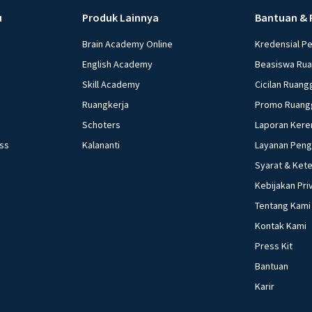
u
Produk Lainnya
Bantuan & 
Brain Academy Online
Kredensial P
English Academy
Beasiswa Ru
Skill Academy
Cicilan Ruang
Ruangkerja
Promo Ruang
Schoters
Laporan Kere
ess
Kalananti
Layanan Pen
Syarat & Ket
Kebijakan Pri
Tentang Kami
Kontak Kami
Press Kit
Bantuan
Karir