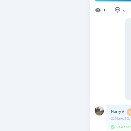
2
1
Harry A
L
21 Maret 2024
Jawaban 