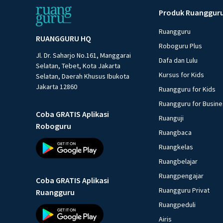
Produk Ruanggur
Ruangguru
RUANGGURU HQ
Roboguru Plus
Jl. Dr. Saharjo No.161, Manggarai
Dafa dan Lulu
Selatan, Tebet, Kota Jakarta
Kursus for Kids
Selatan, Daerah Khusus Ibukota
Jakarta 12860
Ruangguru for Kids
Ruangguru for Busin
Coba GRATIS Aplikasi
Ruanguji
Roboguru
Ruangbaca
Ruangkelas
Ruangbelajar
Ruangpengajar
Coba GRATIS Aplikasi
Ruangguru Privat
Ruangguru
Ruangpeduli
Airis