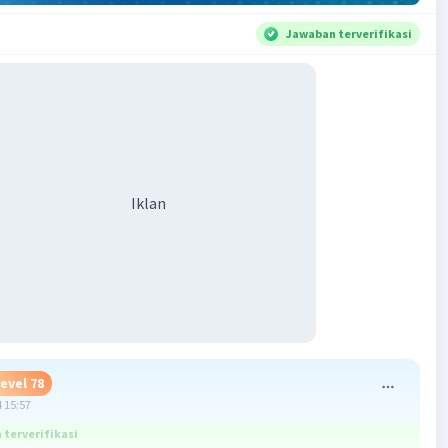
Jawaban terverifikasi
Iklan
evel 78
 15:57
terverifikasi