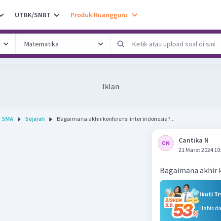
UTBK/SNBT
Produk Ruangguru
Iklan
SMA
Sejarah
Bagaimana akhir konferensi inter indonesia?...
Cantika N
21 Maret 2024 10
Bagaimana akhir k
Ikuti T
Habis d