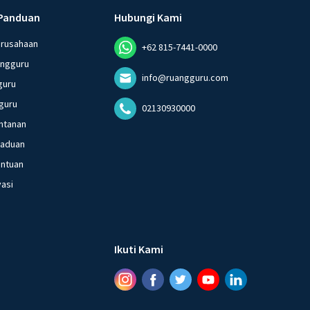
Panduan
Hubungi Kami
erusahaan
+62 815-7441-0000
angguru
info@ruangguru.com
guru
guru
02130930000
ntanan
gaduan
entuan
vasi
Ikuti Kami