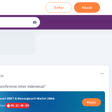
Daftar
Masuk
:39
onferensi inter indonesia?
ryout SNBT & Menangkan E-Wallet 100rb
Klaim
alam
00
:
12
:
45
:
59