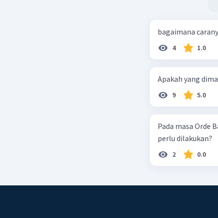
bagaimana caran
4
1.0
Apakah yang dimak
9
5.0
Pada masa Orde B
perlu dilakukan?
2
0.0