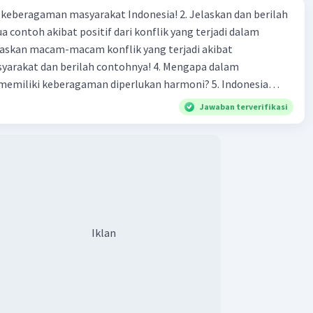
·
0.0
(
0
)
Balas
ating
agaman masyarakat Indonesia! 2. Jelaskan dan berilah
 contoh akibat positif dari konflik yang terjadi dalam
 dan berilah contohnya! 4. Mengapa dalam
liki keberagaman diperlukan harmoni? 5. Indonesia
yang kaya akan keberagaman baik dilihat dari agama, suku,
Jawaban terverifikasi
budaya. Berdasarkan pernyataan tersebut, apa yang dapat
tuk menjaga keberagaman supaya terhindar dari konflik?
Iklan