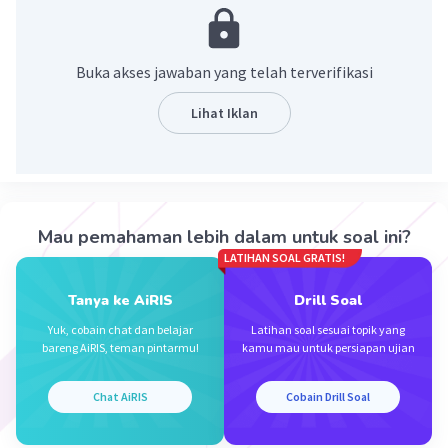
Gerwani (Gerakan Wanita Indonesia) melakukan
penanaman secara liar di areal lahan milik Perusahaan
Perkebunan Negara (PPN) Karet IX Bandar Betsi.
Buka akses jawaban yang telah terverifikasi
·
0.0
(
0
)
Balas
Beri Rating
Lihat Iklan
Mau pemahaman lebih dalam untuk soal ini?
LATIHAN SOAL GRATIS!
Iklan
Tanya ke AiRIS
Drill Soal
Yuk, cobain chat dan belajar
Latihan soal sesuai topik yang
bareng AiRIS, teman pintarmu!
kamu mau untuk persiapan ujian
Chat AiRIS
Cobain Drill Soal