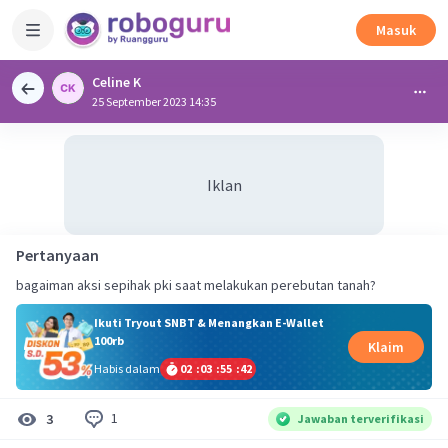
Masuk
Celine K
25 September 2023 14:35
Iklan
Pertanyaan
bagaiman aksi sepihak pki saat melakukan perebutan tanah?
Ikuti Tryout SNBT & Menangkan E-Wallet
100rb
Klaim
Habis dalam
02
:
03
:
55
:
41
1
3
Jawaban terverifikasi