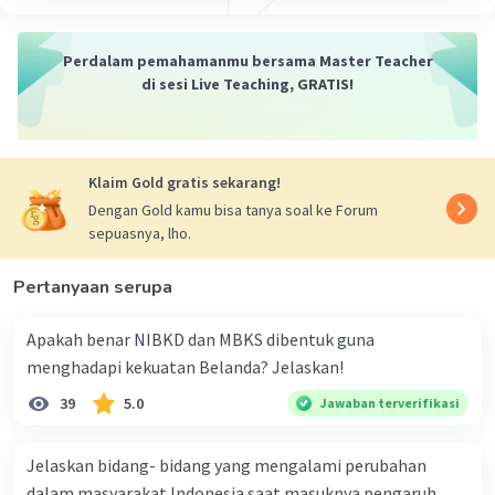
Perdalam pemahamanmu bersama Master Teacher
di sesi Live Teaching, GRATIS!
Klaim Gold gratis sekarang!
Dengan Gold kamu bisa tanya soal ke Forum
sepuasnya, lho.
Pertanyaan serupa
Apakah benar NIBKD dan MBKS dibentuk guna
menghadapi kekuatan Belanda? Jelaskan!
39
5.0
Jawaban terverifikasi
Jelaskan bidang- bidang yang mengalami perubahan
dalam masyarakat Indonesia saat masuknya pengaruh