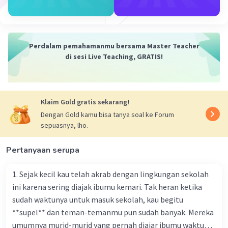
sering terjadi. Fenomena ini dipicu oleh peristiwa ketika
bulan bergerak di antara matahari dan bumi,
menghalangi cahaya matahari. Hasilnya, keadaan bumi
tampak gelap, mirip dengan malam hari, meskipun ini
Perdalam pemahamanmu bersama Master Teacher
hanya terjadi di tempat-tempat tertentu di dunia.
di sesi Live Teaching, GRATIS!
Kemungkinan untuk mengamati gerhana matahari
tergantung pada posisi matahari, bulan, dan bumi yang
harus sejajar.
Klaim Gold gratis sekarang!
Sementara gerhana matahari adalah fenomena yang
Dengan Gold kamu bisa tanya soal ke Forum
menarik, sangat penting untuk melindungi mata saat
sepuasnya, lho.
mengamati gerhana ini karena radiasi cahaya matahari
yang langsung dapat menyebabkan bahaya serius bagi
kesehatan mata kita.
Pertanyaan serupa
·
0.0
(
0
)
Balas
Beri Rating
1. Sejak kecil kau telah akrab dengan lingkungan sekolah
ini karena sering diajak ibumu kemari. Tak heran ketika
sudah waktunya untuk masuk sekolah, kau begitu
**supel** dan teman-temanmu pun sudah banyak. Mereka
umumnya murid-murid yang pernah diajar ibumu waktu