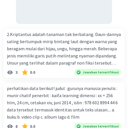
ilmuwan Cina berupaya menemukan vaksin bagi virus itu.
Perkembangan terbaru adalah mereka menciptakan peta
genetik virus. 4) Ilmuwan dari Australia, Kanada, hingga
Prancis ikut menciptakan berbagai jenis inokulasi
bersama sejumlah perusahaan biotek dan vaksin.
2.Kriptantus adalah tanaman tak berbatang. Daun-dannya
Beberapa waktu lalu, Kepala Laboratorium Identifikasi
saling bertumpuk mirip bintang laut dengan warna yang
Virus dari Institut Peter Doherty untuk Infeksi dan
beragam mulai dari hijau, ungu, hingga merah. Beberapa
kekebalan, Melbourne, Julian Druce, menyatakan mereka
jenis memiliki garis putih melintang nyaman dipandang.
mengembangkan virus Corona versi laboratorium dari
Unsur yang terlihat dalam paragraf non fiksi tersebut
tubuh pasien yang terinfeksi untuk uji coba. Tanggapan
adalah... A. cara menyajikan isi buku B. bahasa yang
3
0.0
Jawaban terverifikasi
yang sesuai dengan berita tersebut adalah ... A.
digunakan C. tokoh dan penokohan D. penyajian alur cerita
Pemerintah Australia telah tanggap menghadapi
perhatikan data berikut! judul : gurunya manusia penulis :
serangan virus Corona dengan menemukan vaksin virus
munir chatif penerbit : kaifa learning dimensi : xx = 256
tersebut. B. Para ilmuan perlu segera mempelajari virus
hlm, 24 cm, cetakan xiv, juni 2014 , isbn : 978 602 8994 44 6
corona yang menjadi masalah besar bagi kesehatan dunia
data tersebut termasuk identitas untuk teks ulasan.... a.
karena persebarannya sangat cepat. C. Masyarakat perlu
buku b. video clip c. album lagu d. film
mawas diri dan menjaga kesehatan dalam menghadapi
serangan virus corona yang mulai menyebar di Indonesia,
8
0.0
Jawaban terverifikasi