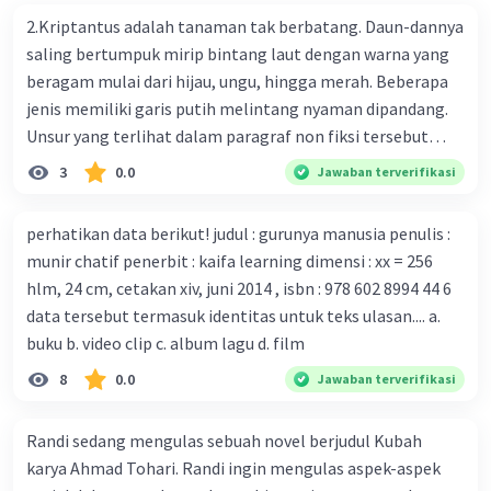
bersama sejumlah perusahaan biotek dan vaksin.
2.Kriptantus adalah tanaman tak berbatang. Daun-dannya
Beberapa waktu lalu, Kepala Laboratorium Identifikasi
Iklan
saling bertumpuk mirip bintang laut dengan warna yang
Virus dari Institut Peter Doherty untuk Infeksi dan
beragam mulai dari hijau, ungu, hingga merah. Beberapa
kekebalan, Melbourne, Julian Druce, menyatakan mereka
jenis memiliki garis putih melintang nyaman dipandang.
mengembangkan virus Corona versi laboratorium dari
Unsur yang terlihat dalam paragraf non fiksi tersebut
tubuh pasien yang terinfeksi untuk uji coba. Tanggapan
adalah... A. cara menyajikan isi buku B. bahasa yang
3
0.0
Jawaban terverifikasi
yang sesuai dengan berita tersebut adalah ... A.
digunakan C. tokoh dan penokohan D. penyajian alur cerita
Pemerintah Australia telah tanggap menghadapi
perhatikan data berikut! judul : gurunya manusia penulis :
serangan virus Corona dengan menemukan vaksin virus
munir chatif penerbit : kaifa learning dimensi : xx = 256
tersebut. B. Para ilmuan perlu segera mempelajari virus
hlm, 24 cm, cetakan xiv, juni 2014 , isbn : 978 602 8994 44 6
corona yang menjadi masalah besar bagi kesehatan dunia
data tersebut termasuk identitas untuk teks ulasan.... a.
karena persebarannya sangat cepat. C. Masyarakat perlu
buku b. video clip c. album lagu d. film
mawas diri dan menjaga kesehatan dalam menghadapi
serangan virus corona yang mulai menyebar di Indonesia,
8
0.0
Jawaban terverifikasi
D. Virus corona menjadi masalah besar bagi kesehatan
manusia.
Randi sedang mengulas sebuah novel berjudul Kubah
karya Ahmad Tohari. Randi ingin mengulas aspek-aspek