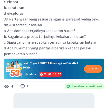
c. ekspor
b. peraturan
d. eksplorasi
30. Pertanyaan yang sesuai dengan isi paragraf kedua teks
diskusi tersebut adalah
a. Apa dampak terjadinya kebakaran hutan?
b. Bagaimana proses terjadinya kebakaran hutan?
c. Siapa yang menyebabkan terjadinya kebakaran hutan?
d. Apa hukuman yang pantas diberikan kepada pelaku
pembakaran hutan?
Ikuti Tryout SNBT & Menangkan E-Wallet
100rb
Klaim
Habis dalam
01
:
09
:
16
:
57
1
4
Jawaban terverifikasi