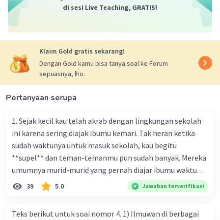
di sesi Live Teaching, GRATIS!
28. Informasi yang sesuai dengan isi paragraf terakhir
teks diskusi tersebut adalah...
Jawaban: c. kebijakan dan sikap tegas pemerintah
sangat diperlukan agar adanya perkebunan sawit
Klaim Gold gratis sekarang!
menguntungkan semua pihak
Dengan Gold kamu bisa tanya soal ke Forum
Penjelasan: Paragraf terakhir teks diskusi tersebut
sepuasnya, lho.
menekankan pentingnya peran pemerintah dalam
membuat kebijakan yang dapat memberikan
keuntungan bagi semua pihak dan tidak merugikan
Pertanyaan serupa
lingkungan dan masyarakat.
1. Sejak kecil kau telah akrab dengan lingkungan sekolah
29. Berikut istilah yang digunakan pada teks tersebut,
ini karena sering diajak ibumu kemari. Tak heran ketika
kecuali...
sudah waktunya untuk masuk sekolah, kau begitu
Jawaban: d. eksplorasi
**supel** dan teman-temanmu pun sudah banyak. Mereka
Penjelasan: Istilah "eksplorasi" tidak digunakan dalam
teks diskusi tersebut.
umumnya murid-murid yang pernah diajar ibumu waktu
kelas satu. Sedangkan aku? Aku waktu itu baru saja pindah
39
5.0
Jawaban terverifikasi
30. Pertanyaan yang sesuai dengan isi paragraf kedua
ke kota kecil ini. Makna kata bercetak tebal dalam kutipan
teks diskusi tersebut adalah
cerpen tersebut adalah .... A. ramah C. santun B. sopan D.
Jawaban: a. Apa dampak terjadinya kebakaran hutan?
Teks berikut untuk soai nomor 4. 1) Ilmuwan di berbagai
baik
Penjelasan: Paragraf kedua teks diskusi tersebut