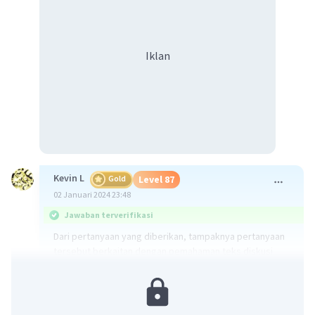
Iklan
Kevin L
Gold
Level 87
02 Januari 2024 23:48
Jawaban terverifikasi
Dari pertanyaan yang diberikan, tampaknya pertanyaan
tersebut berkaitan dengan pemahaman teks diskusi
yang berisi tentang isu lingkungan, khususnya terkait
dengan perkebunan kelapa sawit dan dampaknya
terhadap lingkungan dan masyarakat. Pertanyaan
tersebut mencakup beberapa konsep seperti