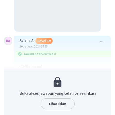
Raisha A
Level 19
20 Januari 2024 16:33
Jawaban terverifikasi
d. Nilai sosial
Karena temannya menunjukkan kepedulian
terhadao sesama (sosial) dengan
menggendongnya selama 6 tahun.
Buka akses jawaban yang telah terverifikasi
·
0.0
(
0
)
Balas
Beri Rating
Lihat Iklan