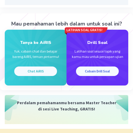
Mau pemahaman lebih dalam untuk soal ini?
Iklan
LATIHAN SOAL GRATIS!
Tanya ke AiRIS
Drill Soal
Yuk, cobain chat dan belajar
Latihan soal sesuai topik yang
bareng AiRIS, teman pintarmu!
kamu mau untuk persiapan ujian
Chat AiRIS
Cobain Drill Soal
Perdalam pemahamanmu bersama Master Teacher
di sesi Live Teaching, GRATIS!