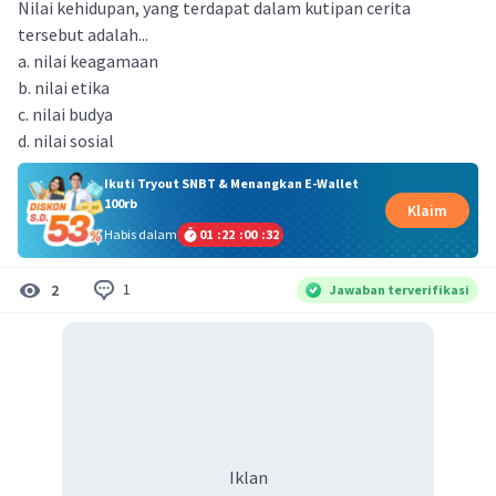
Nilai kehidupan, yang terdapat dalam kutipan cerita
tersebut adalah...
a. nilai keagamaan
b. nilai etika
c. nilai budya
d. nilai sosial
Ikuti Tryout SNBT & Menangkan E-Wallet
100rb
Klaim
Habis dalam
01
:
22
:
00
:
32
1
2
Jawaban terverifikasi
Iklan