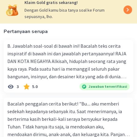
Klaim Gold gratis sekarang!
Dengan Gold kamu bisa tanya soal ke Forum
sepuasnya, lho.
Pertanyaan serupa
B. Jawablah soal-soal di bawah ini! Bacalah teks cerita
inspiratif di bawah ini dan jawablah pertanyaannya! RAJA
DAN KOTA MEGAHYA Alkisah, hiduplah seorang rata yang
kaya raya. Pada suatu hari ia memanggil seluruh pakar
bangunan, insinyur, dan desainer kita yang ada di dunia.
Kepada mereka ia meminta untuk dibuatkan sebuah kota
3
5.0
Jawaban terverifikasi
yang paling megah dan paling pindah di seluruh dunia.
Pekerjaan pun dimulai. Semua dikerjakan dengan sangat
Bacalah penggalan cerita berikut! "Bu.... aku memberi
teliti untuk mendapatkan hasil yang sempurna. Rata tidak
sedekah kepadanya sebanyak itu. Saat menerimanya, ia
menawar harga. Berapa pun biaya yang dibutuhkan ia siap
berterima kasih berkali-kali seraya bersyukur kepada
membayarnya. Setelah sekian lama dikerjakan, akhirnya
Tuhan. Tidak hanya itu saja, ia mendoakan aku,
semuanya selesai. Sebuah kota yang teramat megah dan
mendoakan dirimu, anak-anak, dan keluarga kita. Panjang