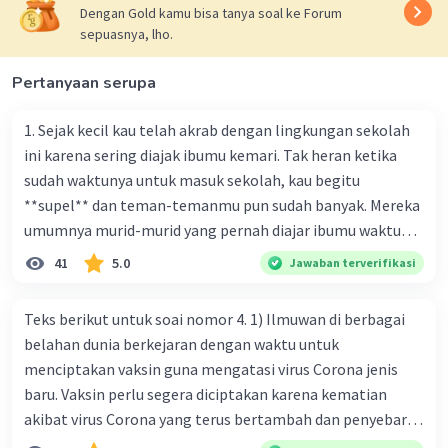
Dengan Gold kamu bisa tanya soal ke Forum
sepuasnya, lho.
Pertanyaan serupa
1. Sejak kecil kau telah akrab dengan lingkungan sekolah
ini karena sering diajak ibumu kemari. Tak heran ketika
sudah waktunya untuk masuk sekolah, kau begitu
**supel** dan teman-temanmu pun sudah banyak. Mereka
umumnya murid-murid yang pernah diajar ibumu waktu
kelas satu. Sedangkan aku? Aku waktu itu baru saja pindah
41
5.0
Jawaban terverifikasi
ke kota kecil ini. Makna kata bercetak tebal dalam kutipan
cerpen tersebut adalah .... A. ramah C. santun B. sopan D.
Teks berikut untuk soai nomor 4. 1) Ilmuwan di berbagai
baik
belahan dunia berkejaran dengan waktu untuk
menciptakan vaksin guna mengatasi virus Corona jenis
baru. Vaksin perlu segera diciptakan karena kematian
akibat virus Corona yang terus bertambah dan penyebaran
virus yang kian meluas. 2) Pada Jum'at (7-2-2020), Komisi