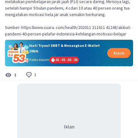
melakukan pembelajaran jarak jauh (PJJ) secara daring. Mirisnya lagi,
setelah hampir 9 bulan pandemi, 4 cdari 10 atau 40 persen orang tua
mengatakan motivasi bela jar anak semakin berkurang.
Sumber: https:llwww.suara. com/health/202011 211611 41248/akibat-
pandemi-40-persen-pelafar-indonesia-kehilangan-motivasi-belajar
Ikuti Tryout SNBT & Menangkan E-Wallet
100rb
Klaim
Habis dalam
01
:
01
:
55
:
35
1
1
Iklan