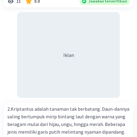
11
0.0
Jawaban terverifikasi
Kesehatan Nasional Cina mencatat jumlah kematian
akibat virus Corona baru telah mencapai 636 kasus,
sedangkan jumlah warga yang terinfeksi menjadi 31.161
kasus. Kasus terbanyak terjadi di Hubei, Cina, tempat vi
kesehatan du niairus pertama muncul. Selain di Cina, virus
itu kini telah menyebar ke lebih dari 25 negara. 3) Para
ilmuwan bekerja dalam kecepatan penuh untuk
Iklan
menemukan vaksin bagi virus Corona baru atau penyakit
pernapasan akut 2019-nCOV. Sebagai pusat epidemic,
ilmuwan Cina berupaya menemukan vaksin bagi virus itu.
Perkembangan terbaru adalah mereka menciptakan peta
genetik virus. 4) Ilmuwan dari Australia, Kanada, hingga
Prancis ikut menciptakan berbagai jenis inokulasi
bersama sejumlah perusahaan biotek dan vaksin.
2.Kriptantus adalah tanaman tak berbatang. Daun-dannya
Beberapa waktu lalu, Kepala Laboratorium Identifikasi
saling bertumpuk mirip bintang laut dengan warna yang
Virus dari Institut Peter Doherty untuk Infeksi dan
beragam mulai dari hijau, ungu, hingga merah. Beberapa
kekebalan, Melbourne, Julian Druce, menyatakan mereka
jenis memiliki garis putih melintang nyaman dipandang.
mengembangkan virus Corona versi laboratorium dari