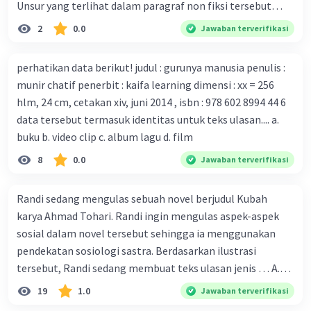
Unsur yang terlihat dalam paragraf non fiksi tersebut
tubuh pasien yang terinfeksi untuk uji coba. Tanggapan
adalah... A. cara menyajikan isi buku B. bahasa yang
2
0.0
Jawaban terverifikasi
yang sesuai dengan berita tersebut adalah ... A.
digunakan C. tokoh dan penokohan D. penyajian alur cerita
Pemerintah Australia telah tanggap menghadapi
perhatikan data berikut! judul : gurunya manusia penulis :
serangan virus Corona dengan menemukan vaksin virus
munir chatif penerbit : kaifa learning dimensi : xx = 256
tersebut. B. Para ilmuan perlu segera mempelajari virus
hlm, 24 cm, cetakan xiv, juni 2014 , isbn : 978 602 8994 44 6
corona yang menjadi masalah besar bagi kesehatan dunia
data tersebut termasuk identitas untuk teks ulasan.... a.
karena persebarannya sangat cepat. C. Masyarakat perlu
buku b. video clip c. album lagu d. film
mawas diri dan menjaga kesehatan dalam menghadapi
serangan virus corona yang mulai menyebar di Indonesia,
8
0.0
Jawaban terverifikasi
D. Virus corona menjadi masalah besar bagi kesehatan
manusia.
Randi sedang mengulas sebuah novel berjudul Kubah
karya Ahmad Tohari. Randi ingin mengulas aspek-aspek
sosial dalam novel tersebut sehingga ia menggunakan
pendekatan sosiologi sastra. Berdasarkan ilustrasi
tersebut, Randi sedang membuat teks ulasan jenis … A.
deskriptif B. objektif C. informatif D. kritis
19
1.0
Jawaban terverifikasi