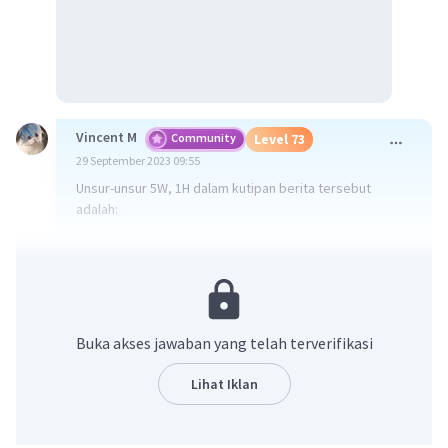
Vincent M
Community
Level 73
29 September 2023 09:55
Unsur-unsur 5W, 1H dalam kutipan berita tersebut
adalah:
What (Apa): Pandemi Covid-19 telah menyebabkan
penutupan 646.000 sekolah di Indonesia dan lebih dari
60 juta anak terdampak.
Where (Di mana): Di Indonesia.
Buka akses jawaban yang telah terverifikasi
When (Kapan): Tidak ada informasi tentang tanggal
Lihat Iklan
spesifik dalam kutipan ini.
Who (Siapa): Anak-anak yang terdampak, Save the