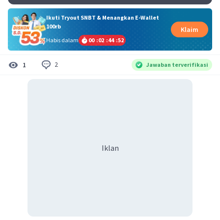
Ikuti Tryout SNBT & Menangkan E-Wallet
100rb
Klaim
Habis dalam
00
:
02
:
44
:
52
2
1
Jawaban terverifikasi
Iklan