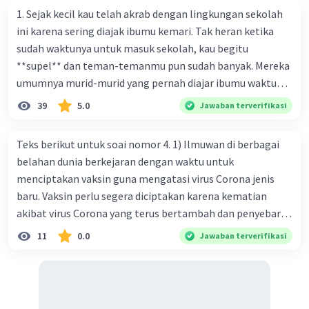
1. Sejak kecil kau telah akrab dengan lingkungan sekolah
ini karena sering diajak ibumu kemari. Tak heran ketika
sudah waktunya untuk masuk sekolah, kau begitu
**supel** dan teman-temanmu pun sudah banyak. Mereka
umumnya murid-murid yang pernah diajar ibumu waktu
kelas satu. Sedangkan aku? Aku waktu itu baru saja pindah
39
5.0
Jawaban terverifikasi
ke kota kecil ini. Makna kata bercetak tebal dalam kutipan
cerpen tersebut adalah .... A. ramah C. santun B. sopan D.
Teks berikut untuk soai nomor 4. 1) Ilmuwan di berbagai
baik
belahan dunia berkejaran dengan waktu untuk
menciptakan vaksin guna mengatasi virus Corona jenis
baru. Vaksin perlu segera diciptakan karena kematian
akibat virus Corona yang terus bertambah dan penyebaran
virus yang kian meluas. 2) Pada Jum'at (7-2-2020), Komisi
11
0.0
Jawaban terverifikasi
Kesehatan Nasional Cina mencatat jumlah kematian
akibat virus Corona baru telah mencapai 636 kasus,
sedangkan jumlah warga yang terinfeksi menjadi 31.161
kasus. Kasus terbanyak terjadi di Hubei, Cina, tempat vi