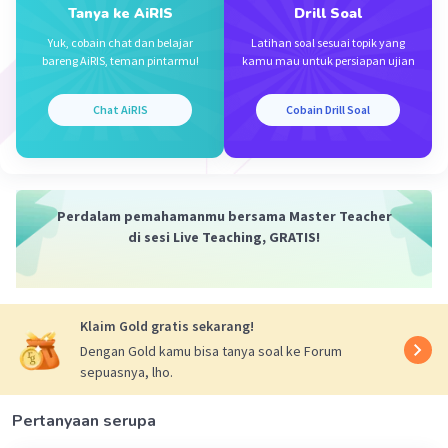
Tanya ke AiRIS
Drill Soal
Nadhira S
Level 96
Yuk, cobain chat dan belajar
Latihan soal sesuai topik yang
01 Oktober 2023 08:18
bareng AiRIS, teman pintarmu!
kamu mau untuk persiapan ujian
C.isi
Chat AiRIS
Cobain Drill Soal
Karena berisi kalimat utama..
Iklan
·
0.0
(
0
)
Balas
Beri Rating
Perdalam pemahamanmu bersama Master Teacher
di sesi Live Teaching, GRATIS!
Klaim Gold gratis sekarang!
Dengan Gold kamu bisa tanya soal ke Forum
sepuasnya, lho.
Pertanyaan serupa