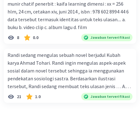
munir chatif penerbit : kaifa learning dimensi : xx = 256
tersebut. B. Para ilmuan perlu segera mempelajari virus
hlm, 24 cm, cetakan xiv, juni 2014 , isbn : 978 602 8994 44 6
corona yang menjadi masalah besar bagi kesehatan dunia
data tersebut termasuk identitas untuk teks ulasan.... a.
karena persebarannya sangat cepat. C. Masyarakat perlu
buku b. video clip c. album lagu d. film
mawas diri dan menjaga kesehatan dalam menghadapi
serangan virus corona yang mulai menyebar di Indonesia,
8
0.0
Jawaban terverifikasi
D. Virus corona menjadi masalah besar bagi kesehatan
manusia.
Randi sedang mengulas sebuah novel berjudul Kubah
karya Ahmad Tohari. Randi ingin mengulas aspek-aspek
sosial dalam novel tersebut sehingga ia menggunakan
pendekatan sosiologi sastra. Berdasarkan ilustrasi
tersebut, Randi sedang membuat teks ulasan jenis … A.
deskriptif B. objektif C. informatif D. kritis
21
1.0
Jawaban terverifikasi