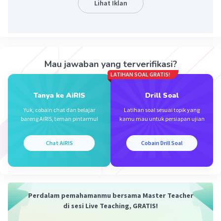
Lihat Iklan
·
3.7
(
3
)
Balas
Beri Rating
Mau jawaban yang terverifikasi?
LATIHAN SOAL GRATIS!
Iklan
Tanya ke AiRIS
Drill Soal
Yuk, cobain chat dan belajar
Latihan soal sesuai topik yang
bareng AiRIS, teman pintarmu!
kamu mau untuk persiapan ujian
Chat AiRIS
Cobain Drill Soal
Perdalam pemahamanmu bersama Master Teacher
di sesi Live Teaching, GRATIS!