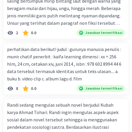
saling bertumpuk mirip bintang laut dengan warna yang
Virus dari Institut Peter Doherty untuk Infeksi dan
beragam mulai dari hijau, ungu, hingga merah. Beberapa
kekebalan, Melbourne, Julian Druce, menyatakan mereka
jenis memiliki garis putih melintang nyaman dipandang.
mengembangkan virus Corona versi laboratorium dari
Unsur yang terlihat dalam paragraf non fiksi tersebut
tubuh pasien yang terinfeksi untuk uji coba. Tanggapan
adalah... A. cara menyajikan isi buku B. bahasa yang
2
0.0
Jawaban terverifikasi
yang sesuai dengan berita tersebut adalah ... A.
digunakan C. tokoh dan penokohan D. penyajian alur cerita
Pemerintah Australia telah tanggap menghadapi
perhatikan data berikut! judul : gurunya manusia penulis :
serangan virus Corona dengan menemukan vaksin virus
munir chatif penerbit : kaifa learning dimensi : xx = 256
tersebut. B. Para ilmuan perlu segera mempelajari virus
hlm, 24 cm, cetakan xiv, juni 2014 , isbn : 978 602 8994 44 6
corona yang menjadi masalah besar bagi kesehatan dunia
data tersebut termasuk identitas untuk teks ulasan.... a.
karena persebarannya sangat cepat. C. Masyarakat perlu
buku b. video clip c. album lagu d. film
mawas diri dan menjaga kesehatan dalam menghadapi
serangan virus corona yang mulai menyebar di Indonesia,
8
0.0
Jawaban terverifikasi
D. Virus corona menjadi masalah besar bagi kesehatan
manusia.
Randi sedang mengulas sebuah novel berjudul Kubah
karya Ahmad Tohari. Randi ingin mengulas aspek-aspek
sosial dalam novel tersebut sehingga ia menggunakan
pendekatan sosiologi sastra. Berdasarkan ilustrasi