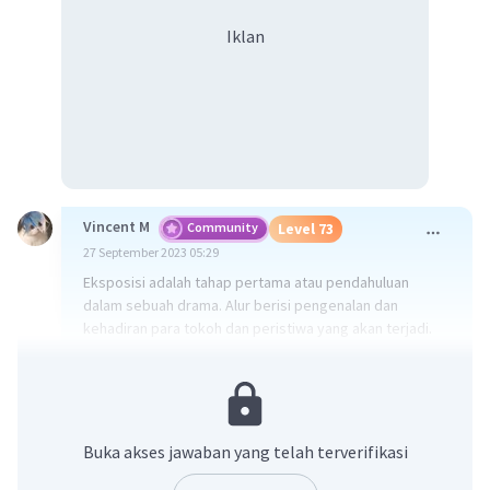
Iklan
Vincent M
Community
Level 73
27 September 2023 05:29
Eksposisi adalah tahap pertama atau pendahuluan
dalam sebuah drama. Alur berisi pengenalan dan
kehadiran para tokoh dan peristiwa yang akan terjadi.
Tahap ini terdapat tokoh yang mulai melakukan akting
dan tokoh mulai berdialog untuk memberikan gambaran
peristiwa yang akan terjadi dalam cerita.
jadi jawabannga adalah
Buka akses jawaban yang telah terverifikasi
A. eksposisi.