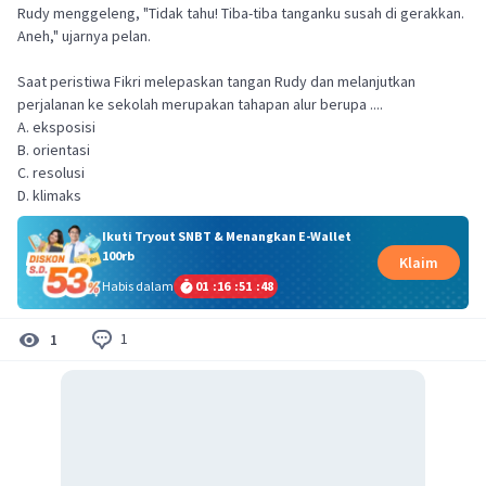
Rudy menggeleng, "Tidak tahu! Tiba-tiba tanganku susah di gerakkan.
Aneh," ujarnya pelan.
Saat peristiwa Fikri melepaskan tangan Rudy dan melanjutkan
perjalanan ke sekolah merupakan tahapan alur berupa ....
A. eksposisi
B. orientasi
C. resolusi
D. klimaks
Ikuti Tryout SNBT & Menangkan E-Wallet
100rb
Klaim
Habis dalam
01
:
16
:
51
:
48
1
1