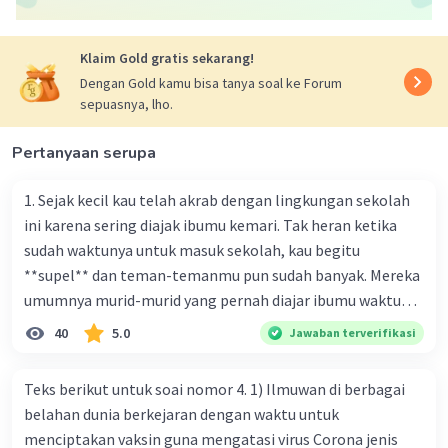
Klaim Gold gratis sekarang!
Dengan Gold kamu bisa tanya soal ke Forum
sepuasnya, lho.
Pertanyaan serupa
1. Sejak kecil kau telah akrab dengan lingkungan sekolah
ini karena sering diajak ibumu kemari. Tak heran ketika
sudah waktunya untuk masuk sekolah, kau begitu
**supel** dan teman-temanmu pun sudah banyak. Mereka
umumnya murid-murid yang pernah diajar ibumu waktu
kelas satu. Sedangkan aku? Aku waktu itu baru saja pindah
40
5.0
Jawaban terverifikasi
ke kota kecil ini. Makna kata bercetak tebal dalam kutipan
cerpen tersebut adalah .... A. ramah C. santun B. sopan D.
Teks berikut untuk soai nomor 4. 1) Ilmuwan di berbagai
baik
belahan dunia berkejaran dengan waktu untuk
menciptakan vaksin guna mengatasi virus Corona jenis