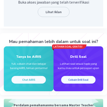
Buka akses jawaban yang telah terverifikasi
Fikri berhenti."
Lihat Iklan
·
4.0
(
1
)
Balas
Beri Rating
Mau pemahaman lebih dalam untuk soal ini?
LATIHAN SOAL GRATIS!
Iklan
Tanya ke AiRIS
Drill Soal
Yuk, cobain chat dan belajar
Latihan soal sesuai topik yang
bareng AiRIS, teman pintarmu!
kamu mau untuk persiapan ujian
Chat AiRIS
Cobain Drill Soal
Perdalam pemahamanmu bersama Master Teacher