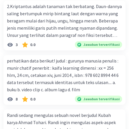
bersama sejumlah perusahaan biotek dan vaksin.
2.Kriptantus adalah tanaman tak berbatang. Daun-dannya
Beberapa waktu lalu, Kepala Laboratorium Identifikasi
saling bertumpuk mirip bintang laut dengan warna yang
Virus dari Institut Peter Doherty untuk Infeksi dan
beragam mulai dari hijau, ungu, hingga merah. Beberapa
kekebalan, Melbourne, Julian Druce, menyatakan mereka
jenis memiliki garis putih melintang nyaman dipandang.
mengembangkan virus Corona versi laboratorium dari
Unsur yang terlihat dalam paragraf non fiksi tersebut
tubuh pasien yang terinfeksi untuk uji coba. Tanggapan
adalah... A. cara menyajikan isi buku B. bahasa yang
3
0.0
Jawaban terverifikasi
yang sesuai dengan berita tersebut adalah ... A.
digunakan C. tokoh dan penokohan D. penyajian alur cerita
Pemerintah Australia telah tanggap menghadapi
perhatikan data berikut! judul : gurunya manusia penulis :
serangan virus Corona dengan menemukan vaksin virus
munir chatif penerbit : kaifa learning dimensi : xx = 256
tersebut. B. Para ilmuan perlu segera mempelajari virus
hlm, 24 cm, cetakan xiv, juni 2014 , isbn : 978 602 8994 44 6
corona yang menjadi masalah besar bagi kesehatan dunia
data tersebut termasuk identitas untuk teks ulasan.... a.
karena persebarannya sangat cepat. C. Masyarakat perlu
buku b. video clip c. album lagu d. film
mawas diri dan menjaga kesehatan dalam menghadapi
serangan virus corona yang mulai menyebar di Indonesia,
8
0.0
Jawaban terverifikasi
D. Virus corona menjadi masalah besar bagi kesehatan
manusia.
Randi sedang mengulas sebuah novel berjudul Kubah
karya Ahmad Tohari. Randi ingin mengulas aspek-aspek