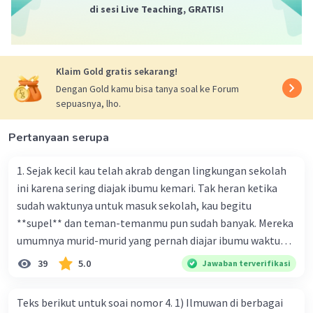
di sesi Live Teaching, GRATIS!
Klaim Gold gratis sekarang!
Dengan Gold kamu bisa tanya soal ke Forum
sepuasnya, lho.
Pertanyaan serupa
1. Sejak kecil kau telah akrab dengan lingkungan sekolah
ini karena sering diajak ibumu kemari. Tak heran ketika
sudah waktunya untuk masuk sekolah, kau begitu
**supel** dan teman-temanmu pun sudah banyak. Mereka
umumnya murid-murid yang pernah diajar ibumu waktu
kelas satu. Sedangkan aku? Aku waktu itu baru saja pindah
39
5.0
Jawaban terverifikasi
ke kota kecil ini. Makna kata bercetak tebal dalam kutipan
cerpen tersebut adalah .... A. ramah C. santun B. sopan D.
Teks berikut untuk soai nomor 4. 1) Ilmuwan di berbagai
baik