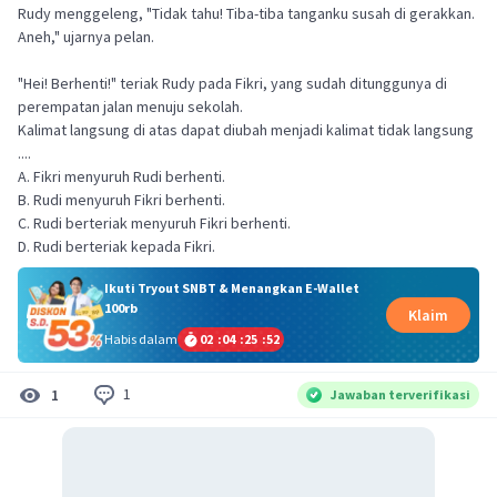
Rudy menggeleng, "Tidak tahu! Tiba-tiba tanganku susah di gerakkan.
Aneh," ujarnya pelan.
"Hei! Berhenti!" teriak Rudy pada Fikri, yang sudah ditunggunya di
perempatan jalan menuju sekolah.
Kalimat langsung di atas dapat diubah menjadi kalimat tidak langsung
....
A. Fikri menyuruh Rudi berhenti.
B. Rudi menyuruh Fikri berhenti.
C. Rudi berteriak menyuruh Fikri berhenti.
D. Rudi berteriak kepada Fikri.
Ikuti Tryout SNBT & Menangkan E-Wallet
100rb
Klaim
Habis dalam
02
:
04
:
25
:
51
1
1
Jawaban terverifikasi