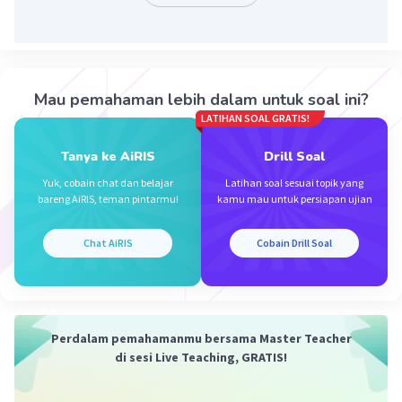
Mau pemahaman lebih dalam untuk soal ini?
Iklan
LATIHAN SOAL GRATIS!
Tanya ke AiRIS
Drill Soal
Yuk, cobain chat dan belajar
Latihan soal sesuai topik yang
bareng AiRIS, teman pintarmu!
kamu mau untuk persiapan ujian
Chat AiRIS
Cobain Drill Soal
Perdalam pemahamanmu bersama Master Teacher
di sesi Live Teaching, GRATIS!