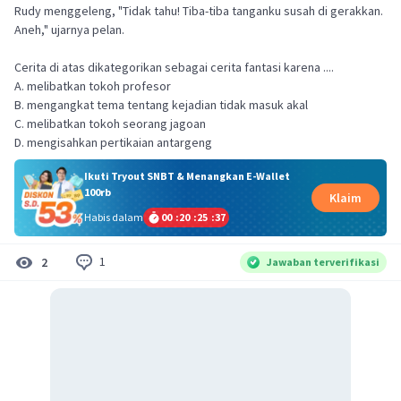
Rudy menggeleng, "Tidak tahu! Tiba-tiba tanganku susah di gerakkan.
Aneh," ujarnya pelan.
Cerita di atas dikategorikan sebagai cerita fantasi karena ....
A. melibatkan tokoh profesor
B. mengangkat tema tentang kejadian tidak masuk akal
C. melibatkan tokoh seorang jagoan
D. mengisahkan pertikaian antargeng
Ikuti Tryout SNBT & Menangkan E-Wallet
100rb
Klaim
Habis dalam
00
:
20
:
25
:
37
1
2
Jawaban terverifikasi