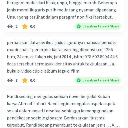
beragam mulai dari hijau, ungu, hingga merah. Beberapa
kekebalan, Melbourne, Julian Druce, menyatakan mereka
jenis memiliki garis putih melintang nyaman dipandang.
mengembangkan virus Corona versi laboratorium dari
Unsur yang terlihat dalam paragraf non fiksi tersebut
tubuh pasien yang terinfeksi untuk uji coba. Tanggapan
adalah... A. cara menyajikan isi buku B. bahasa yang
2
0.0
Jawaban terverifikasi
yang sesuai dengan berita tersebut adalah ... A.
digunakan C. tokoh dan penokohan D. penyajian alur cerita
Pemerintah Australia telah tanggap menghadapi
perhatikan data berikut! judul : gurunya manusia penulis :
serangan virus Corona dengan menemukan vaksin virus
munir chatif penerbit : kaifa learning dimensi : xx = 256
tersebut. B. Para ilmuan perlu segera mempelajari virus
hlm, 24 cm, cetakan xiv, juni 2014 , isbn : 978 602 8994 44 6
corona yang menjadi masalah besar bagi kesehatan dunia
data tersebut termasuk identitas untuk teks ulasan.... a.
karena persebarannya sangat cepat. C. Masyarakat perlu
buku b. video clip c. album lagu d. film
mawas diri dan menjaga kesehatan dalam menghadapi
serangan virus corona yang mulai menyebar di Indonesia,
8
0.0
Jawaban terverifikasi
D. Virus corona menjadi masalah besar bagi kesehatan
manusia.
Randi sedang mengulas sebuah novel berjudul Kubah
karya Ahmad Tohari. Randi ingin mengulas aspek-aspek
sosial dalam novel tersebut sehingga ia menggunakan
pendekatan sosiologi sastra. Berdasarkan ilustrasi
tersebut, Randi sedang membuat teks ulasan jenis … A.