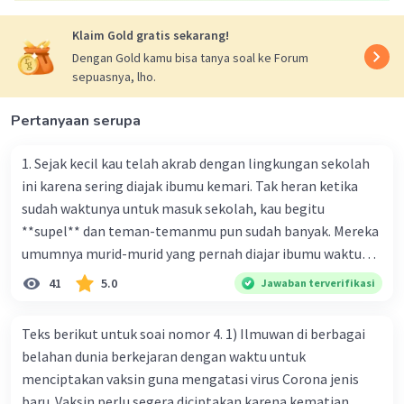
Klaim Gold gratis sekarang!
Dengan Gold kamu bisa tanya soal ke Forum
sepuasnya, lho.
Pertanyaan serupa
1. Sejak kecil kau telah akrab dengan lingkungan sekolah
ini karena sering diajak ibumu kemari. Tak heran ketika
sudah waktunya untuk masuk sekolah, kau begitu
**supel** dan teman-temanmu pun sudah banyak. Mereka
umumnya murid-murid yang pernah diajar ibumu waktu
kelas satu. Sedangkan aku? Aku waktu itu baru saja pindah
41
5.0
Jawaban terverifikasi
ke kota kecil ini. Makna kata bercetak tebal dalam kutipan
cerpen tersebut adalah .... A. ramah C. santun B. sopan D.
Teks berikut untuk soai nomor 4. 1) Ilmuwan di berbagai
baik
belahan dunia berkejaran dengan waktu untuk
menciptakan vaksin guna mengatasi virus Corona jenis
baru. Vaksin perlu segera diciptakan karena kematian