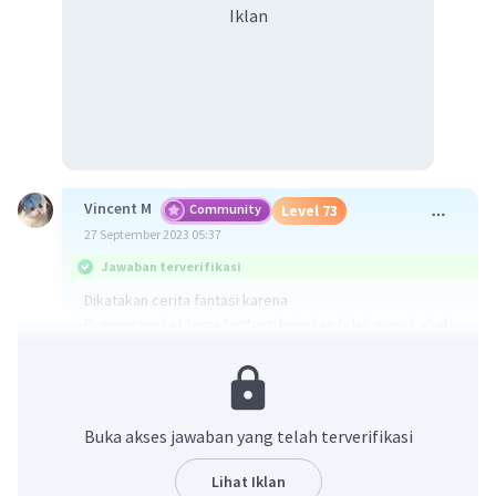
Iklan
Vincent M
Community
Level 73
27 September 2023 05:37
Jawaban terverifikasi
Dikatakan cerita fantasi karena
B. mengangkat tema tentang kejadian tidak masuk akal.
Dimana dalahlm cerita diatas terdapat Fikri memiliki
ramuan ajaib.
Buka akses jawaban yang telah terverifikasi
·
0.0
(
0
)
Balas
Beri Rating
Lihat Iklan