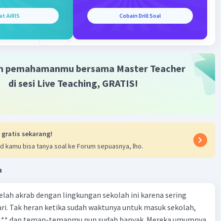
at AiRIS
Cobain Drill Soal
m pemahamanmu bersama Master Teacher
di sesi Live Teaching, GRATIS!
 gratis sekarang!
d kamu bisa tanya soal ke Forum sepuasnya, lho.
a
 telah akrab dengan lingkungan sekolah ini karena sering
ri. Tak heran ketika sudah waktunya untuk masuk sekolah,
el** dan teman-temanmu pun sudah banyak. Mereka umumnya