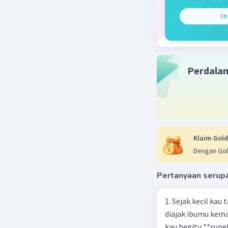
Ch
Perdala
Klaim Gold
Dengan Gol
Pertanyaan serup
1. Sejak kecil kau
diajak ibumu kema
kau begitu **sup