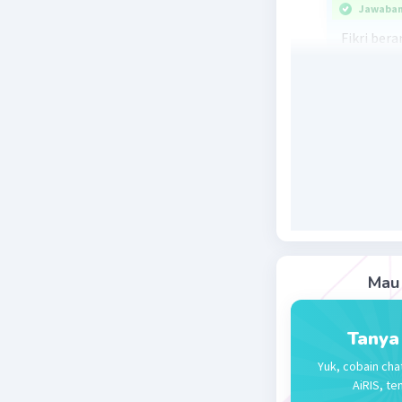
Jawaban 
Fikri ber
profesor 
jadi jawa
B. memili
Beri R
Mau 
Tanya
Yuk, cobain cha
AiRIS, te