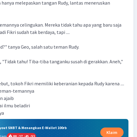
ia hanya melepaskan tangan Rudy, lantas meneruskan
mannya celingukan. Mereka tidak tahu apa yang baru saja
di Fikri sudah tak berdaya, tapi ....
?" tanya Geo, salah satu teman Rudy.
"Tidak tahu! Tiba-tiba tanganku susah di gerakkan. Aneh,"
but, tokoh Fikri memiliki keberanian kepada Rudy karena ....
 teman-temannya
n ajaib
i ilmu beladiri
ya
ryout SNBT & Menangkan E-Wallet 100rb
Klaim
alam
00
:
17
:
45
:
50