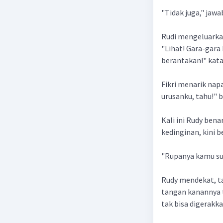
"Tidak juga," jawab
Rudi mengeluarkan
"Lihat! Gara-gara
berantakan!" kata
Fikri menarik nap
urusanku, tahu!" 
Kali ini Rudy bena
kedinginan, kini
"Rupanya kamu sud
Rudy mendekat, ta
tangan kanannya t
tak bisa digerakka