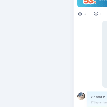
1
5
Vincent M
27 September