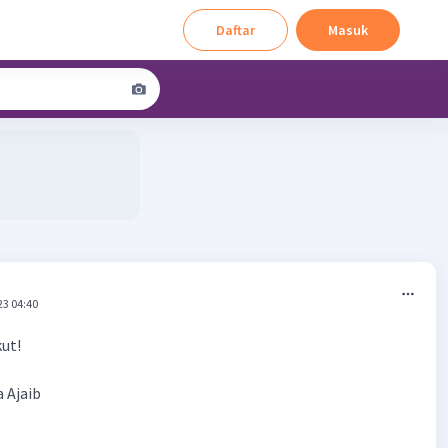
Daftar
Masuk
23 04:40
kut!
 Ajaib