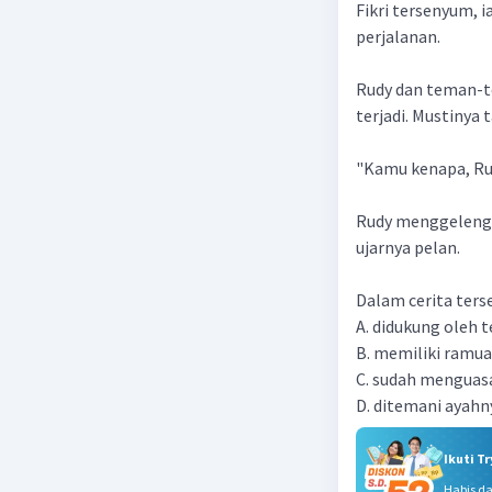
Fikri tersenyum, 
perjalanan.
Rudy dan teman-te
terjadi. Mustinya ta
"Kamu kenapa, Rud
Rudy menggeleng, 
ujarnya pelan.
Dalam cerita terse
A. didukung oleh
B. memiliki ramua
C. sudah menguasa
D. ditemani ayahn
Ikuti T
Habis d