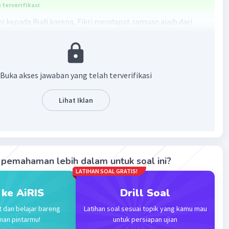
terverifikasi
ani kepada Rudi karena, Fikri mendapat ramuan ajaib dari
Glan.
bannya adalah
ki ramuan ajaib.
Buka akses jawaban yang telah terverifikasi
·
0.0
(
0
)
Balas
ating
Lihat Iklan
pemahaman lebih dalam untuk soal ini?
LATIHAN SOAL GRATIS!
Iklan
 ke AiRIS
Drill Soal
t dan belajar bareng
Latihan soal sesuai topik yang kamu mau
man pintarmu!
untuk persiapan ujian