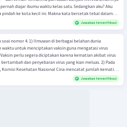
pernah diajar ibumu waktu kelas satu. Sedangkan aku? Aku
a pindah ke kota kecil ini. Makna kata bercetak tebal dalam
kutipan cerpen tersebut adalah .... A. ramah C. santun B. sopan D. baik
Jawaban terverifikasi
k soai nomor 4. 1) Ilmuwan di berbagai belahan dunia
n waktu untuk menciptakan vaksin guna mengatasi virus
 Vaksin perlu segera diciptakan karena kematian akibat virus
 bertambah dan penyebaran virus yang kian meluas. 2) Pada
), Komisi Kesehatan Nasional Cina mencatat jumlah kematian
na baru telah mencapai 636 kasus, sedangkan jumlah warga
Jawaban terverifikasi
njadi 31.161 kasus. Kasus terbanyak terjadi di Hubei, Cina,
n du niairus pertama muncul. Selain di Cina, virus itu kini
 lebih dari 25 negara. 3) Para ilmuwan bekerja dalam
untuk menemukan vaksin bagi virus Corona baru atau
an akut 2019-nCOV. Sebagai pusat epidemic, ilmuwan Cina
an vaksin bagi virus itu. Perkembangan terbaru adalah
n peta genetik virus. 4) Ilmuwan dari Australia, Kanada,