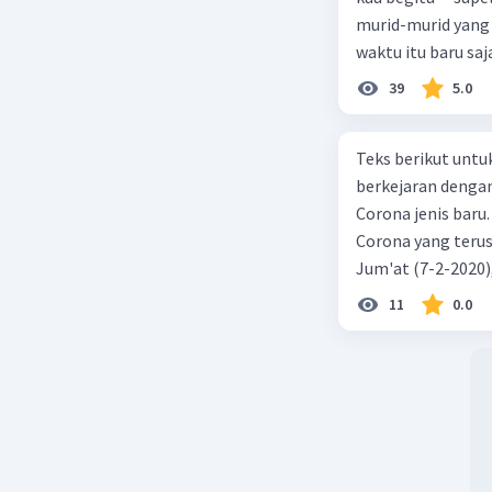
murid-murid yang 
waktu itu baru saj
39
5.0
Teks berikut untu
berkejaran denga
Corona jenis baru.
Corona yang terus
Jum'at (7-2-2020
akibat virus Coro
11
0.0
yang terinfeksi me
tempat vi kesehata
telah menyebar ke
kecepatan penuh 
penyakit pernapas
berupaya menemuk
mereka menciptaka