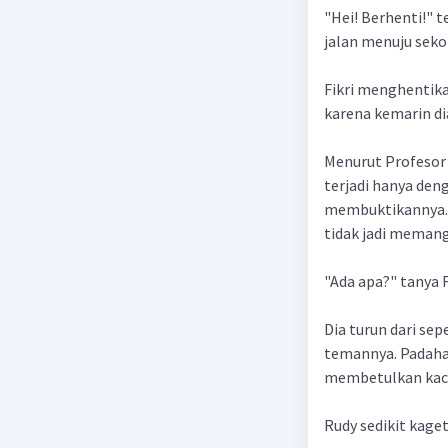
"Hei! Berhenti!" 
jalan menuju seko
Fikri menghentikan
karena kemarin di
Menurut Profesor 
terjadi hanya den
membuktikannya. 
tidak jadi memang
"Ada apa?" tanya F
Dia turun dari se
temannya. Padahal,
membetulkan kaca
Rudy sedikit kage