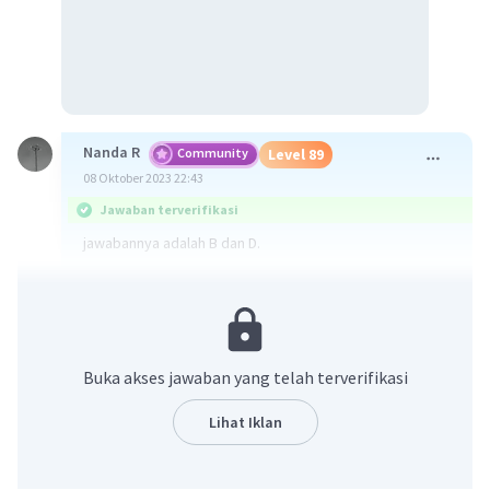
Nanda R
Community
Level 89
08 Oktober 2023 22:43
Jawaban terverifikasi
jawabannya adalah B dan D.
penulisan yang benar adalah menggunakan tanda koma
sebelum penulisan "dan".
·
0.0
(
0
)
Balas
Beri Rating
Buka akses jawaban yang telah terverifikasi
Lihat Iklan
Vincent M
Community
Level 73
09 Oktober 2023 05:30
Jawaban terverifikasi