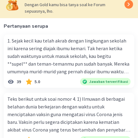
Dengan Gold kamu bisa tanya soal ke Forum
sepuasnya, lho.
Pertanyaan serupa
1. Sejak kecil kau telah akrab dengan lingkungan sekolah
ini karena sering diajak ibumu kemari. Tak heran ketika
sudah waktunya untuk masuk sekolah, kau begitu
**supel** dan teman-temanmu pun sudah banyak. Mereka
umumnya murid-murid yang pernah diajar ibumu waktu
kelas satu. Sedangkan aku? Aku waktu itu baru saja pindah
39
5.0
Jawaban terverifikasi
ke kota kecil ini. Makna kata bercetak tebal dalam kutipan
cerpen tersebut adalah .... A. ramah C. santun B. sopan D.
Teks berikut untuk soai nomor 4. 1) Ilmuwan di berbagai
baik
belahan dunia berkejaran dengan waktu untuk
menciptakan vaksin guna mengatasi virus Corona jenis
baru. Vaksin perlu segera diciptakan karena kematian
akibat virus Corona yang terus bertambah dan penyebaran
virus yang kian meluas. 2) Pada Jum'at (7-2-2020), Komisi