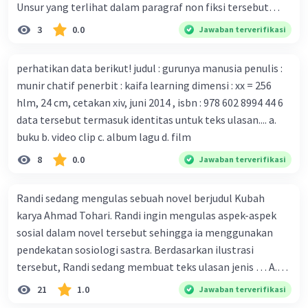
mengembangkan virus Corona versi laboratorium dari
Unsur yang terlihat dalam paragraf non fiksi tersebut
tubuh pasien yang terinfeksi untuk uji coba. Tanggapan
adalah... A. cara menyajikan isi buku B. bahasa yang
3
0.0
Jawaban terverifikasi
yang sesuai dengan berita tersebut adalah ... A.
digunakan C. tokoh dan penokohan D. penyajian alur cerita
Pemerintah Australia telah tanggap menghadapi
perhatikan data berikut! judul : gurunya manusia penulis :
serangan virus Corona dengan menemukan vaksin virus
munir chatif penerbit : kaifa learning dimensi : xx = 256
tersebut. B. Para ilmuan perlu segera mempelajari virus
hlm, 24 cm, cetakan xiv, juni 2014 , isbn : 978 602 8994 44 6
corona yang menjadi masalah besar bagi kesehatan dunia
data tersebut termasuk identitas untuk teks ulasan.... a.
karena persebarannya sangat cepat. C. Masyarakat perlu
buku b. video clip c. album lagu d. film
mawas diri dan menjaga kesehatan dalam menghadapi
serangan virus corona yang mulai menyebar di Indonesia,
8
0.0
Jawaban terverifikasi
D. Virus corona menjadi masalah besar bagi kesehatan
manusia.
Randi sedang mengulas sebuah novel berjudul Kubah
karya Ahmad Tohari. Randi ingin mengulas aspek-aspek
sosial dalam novel tersebut sehingga ia menggunakan
pendekatan sosiologi sastra. Berdasarkan ilustrasi
tersebut, Randi sedang membuat teks ulasan jenis … A.
deskriptif B. objektif C. informatif D. kritis
21
1.0
Jawaban terverifikasi