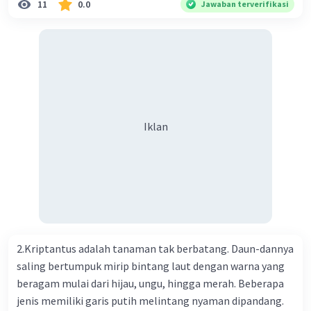
11
0.0
Jawaban terverifikasi
Kesehatan Nasional Cina mencatat jumlah kematian
akibat virus Corona baru telah mencapai 636 kasus,
sedangkan jumlah warga yang terinfeksi menjadi 31.161
kasus. Kasus terbanyak terjadi di Hubei, Cina, tempat vi
kesehatan du niairus pertama muncul. Selain di Cina, virus
itu kini telah menyebar ke lebih dari 25 negara. 3) Para
ilmuwan bekerja dalam kecepatan penuh untuk
Iklan
menemukan vaksin bagi virus Corona baru atau penyakit
pernapasan akut 2019-nCOV. Sebagai pusat epidemic,
ilmuwan Cina berupaya menemukan vaksin bagi virus itu.
Perkembangan terbaru adalah mereka menciptakan peta
genetik virus. 4) Ilmuwan dari Australia, Kanada, hingga
Prancis ikut menciptakan berbagai jenis inokulasi
bersama sejumlah perusahaan biotek dan vaksin.
2.Kriptantus adalah tanaman tak berbatang. Daun-dannya
Beberapa waktu lalu, Kepala Laboratorium Identifikasi
saling bertumpuk mirip bintang laut dengan warna yang
Virus dari Institut Peter Doherty untuk Infeksi dan
beragam mulai dari hijau, ungu, hingga merah. Beberapa
kekebalan, Melbourne, Julian Druce, menyatakan mereka
jenis memiliki garis putih melintang nyaman dipandang.