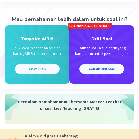
Perbaikan penggunaan tanda baca pada kalimat
tersebut adalah:
Iklan
Mau pemahaman lebih dalam untuk soal ini?
LATIHAN SOAL GRATIS!
B. "Tolong ambilkan pensil, penghapus, dan penggaris
itu, Nak!" kata Pak Heru.
Tanya ke AiRIS
Drill Soal
Dalam kalimat tersebut, tanda koma ditempatkan
Yuk, cobain chat dan belajar
Latihan soal sesuai topik yang
bareng AiRIS, teman pintarmu!
kamu mau untuk persiapan ujian
setelah kata "penghapus" dan sebelum kata "dan" untuk
memisahkan elemen-elemen dalam daftar.
Chat AiRIS
Cobain Drill Soal
·
0.0
(
0
)
Balas
Beri Rating
Perdalam pemahamanmu bersama Master Teacher
di sesi Live Teaching, GRATIS!
Klaim Gold gratis sekarang!