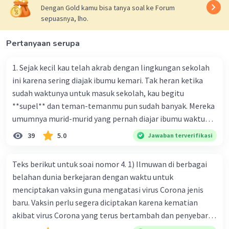
Dengan Gold kamu bisa tanya soal ke Forum
sepuasnya, lho.
Pertanyaan serupa
1. Sejak kecil kau telah akrab dengan lingkungan sekolah
ini karena sering diajak ibumu kemari. Tak heran ketika
sudah waktunya untuk masuk sekolah, kau begitu
**supel** dan teman-temanmu pun sudah banyak. Mereka
umumnya murid-murid yang pernah diajar ibumu waktu
kelas satu. Sedangkan aku? Aku waktu itu baru saja pindah
39
5.0
Jawaban terverifikasi
ke kota kecil ini. Makna kata bercetak tebal dalam kutipan
cerpen tersebut adalah .... A. ramah C. santun B. sopan D.
Teks berikut untuk soai nomor 4. 1) Ilmuwan di berbagai
baik
belahan dunia berkejaran dengan waktu untuk
menciptakan vaksin guna mengatasi virus Corona jenis
baru. Vaksin perlu segera diciptakan karena kematian
akibat virus Corona yang terus bertambah dan penyebaran
virus yang kian meluas. 2) Pada Jum'at (7-2-2020), Komisi