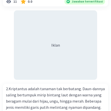
11
0.0
Jawaban terverifikasi
Kesehatan Nasional Cina mencatat jumlah kematian
akibat virus Corona baru telah mencapai 636 kasus,
sedangkan jumlah warga yang terinfeksi menjadi 31.161
kasus. Kasus terbanyak terjadi di Hubei, Cina, tempat vi
kesehatan du niairus pertama muncul. Selain di Cina, virus
itu kini telah menyebar ke lebih dari 25 negara. 3) Para
ilmuwan bekerja dalam kecepatan penuh untuk
Iklan
menemukan vaksin bagi virus Corona baru atau penyakit
pernapasan akut 2019-nCOV. Sebagai pusat epidemic,
ilmuwan Cina berupaya menemukan vaksin bagi virus itu.
Perkembangan terbaru adalah mereka menciptakan peta
genetik virus. 4) Ilmuwan dari Australia, Kanada, hingga
Prancis ikut menciptakan berbagai jenis inokulasi
bersama sejumlah perusahaan biotek dan vaksin.
2.Kriptantus adalah tanaman tak berbatang. Daun-dannya
Beberapa waktu lalu, Kepala Laboratorium Identifikasi
saling bertumpuk mirip bintang laut dengan warna yang
Virus dari Institut Peter Doherty untuk Infeksi dan
beragam mulai dari hijau, ungu, hingga merah. Beberapa
kekebalan, Melbourne, Julian Druce, menyatakan mereka
jenis memiliki garis putih melintang nyaman dipandang.