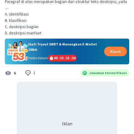
Paragraf di atas merupakan bagian dari struktur teks deskripsi, yaitu
....
A. identifikasi
B. klasifikasi
C. deskripsi bagian
D. deskripsi manfaat
Ikuti Tryout SNBT & Menangkan E-Wallet
100rb
Klaim
Habis dalam
00
:
13
:
15
:
33
1
6
Jawaban terverifikasi
Iklan