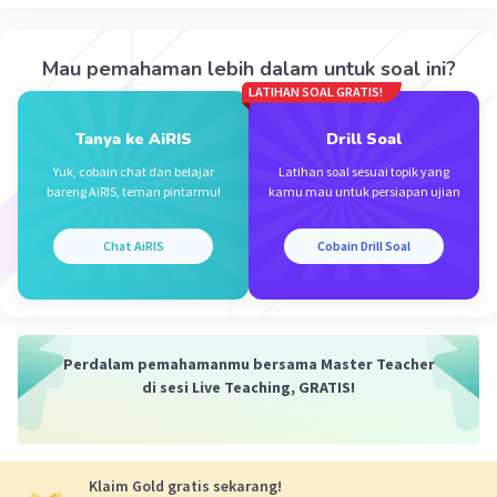
·
0.0
(
0
)
Balas
Beri Rating
Mau pemahaman lebih dalam untuk soal ini?
LATIHAN SOAL GRATIS!
Tanya ke AiRIS
Drill Soal
Yuk, cobain chat dan belajar
Latihan soal sesuai topik yang
bareng AiRIS, teman pintarmu!
kamu mau untuk persiapan ujian
Iklan
Chat AiRIS
Cobain Drill Soal
Perdalam pemahamanmu bersama Master Teacher
di sesi Live Teaching, GRATIS!
Klaim Gold gratis sekarang!