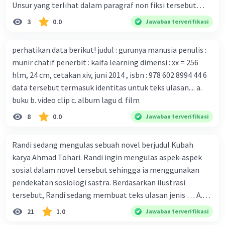
mengembangkan virus Corona versi laboratorium dari
Unsur yang terlihat dalam paragraf non fiksi tersebut
tubuh pasien yang terinfeksi untuk uji coba. Tanggapan
adalah... A. cara menyajikan isi buku B. bahasa yang
3
0.0
Jawaban terverifikasi
yang sesuai dengan berita tersebut adalah ... A.
digunakan C. tokoh dan penokohan D. penyajian alur cerita
Pemerintah Australia telah tanggap menghadapi
perhatikan data berikut! judul : gurunya manusia penulis :
serangan virus Corona dengan menemukan vaksin virus
munir chatif penerbit : kaifa learning dimensi : xx = 256
tersebut. B. Para ilmuan perlu segera mempelajari virus
hlm, 24 cm, cetakan xiv, juni 2014 , isbn : 978 602 8994 44 6
corona yang menjadi masalah besar bagi kesehatan dunia
data tersebut termasuk identitas untuk teks ulasan.... a.
karena persebarannya sangat cepat. C. Masyarakat perlu
buku b. video clip c. album lagu d. film
mawas diri dan menjaga kesehatan dalam menghadapi
serangan virus corona yang mulai menyebar di Indonesia,
8
0.0
Jawaban terverifikasi
D. Virus corona menjadi masalah besar bagi kesehatan
manusia.
Randi sedang mengulas sebuah novel berjudul Kubah
karya Ahmad Tohari. Randi ingin mengulas aspek-aspek
sosial dalam novel tersebut sehingga ia menggunakan
pendekatan sosiologi sastra. Berdasarkan ilustrasi
tersebut, Randi sedang membuat teks ulasan jenis … A.
deskriptif B. objektif C. informatif D. kritis
21
1.0
Jawaban terverifikasi