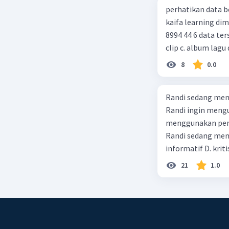
perhatikan data berikut! judul : gurunya manusia penulis : 
kaifa learning dimensi : xx = 256 hlm, 24 cm, cetakan xiv, juni 2014 , isbn : 978 602
8994 44 6 data tersebut termasuk identitas untuk teks ulasan.... a. buku b. video
clip c. album lagu 
8
0.0
Randi sedang meng
Randi ingin mengu
menggunakan pendekatan sosiol
Randi sedang membuat t
informatif D. kriti
21
1.0