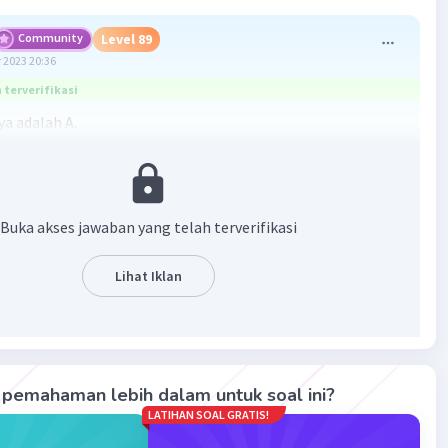
Community
Level 89
 2023 20:36
terverifikasi
a adalah A.
da kalimat kedua, narasumber tidak menyatakan kunci
alah memiliki kemampuan. Pada kalimat kedua,
r berkata bahwa "jika ingin sukses kuncinya adalah
Buka akses jawaban yang telah terverifikasi
dibalut keyakinan dan kecerdasan ..."
Lihat Iklan
·
0.0
(
0
)
Balas
ating
Community
Level 73
 2023 09:45
pemahaman lebih dalam untuk soal ini?
terverifikasi
LATIHAN SOAL GRATIS!
rut dari isi cerita diatas Arie tidak diketahui