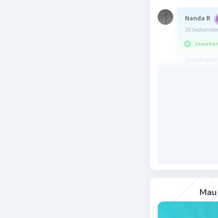
Nanda R
28 September
Jawaban 
jawabanny
karena pa
sukses ad
narasumbe
bermimpi 
Beri R
Vincent M
29 September
Mau 
Jawaban 
Kalau menu