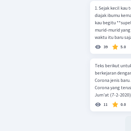
1. Sejak kecil kau
diajak ibumu kema
kau begitu **sup
murid-murid yang 
waktu itu baru saj
39
5.0
Teks berikut untu
berkejaran denga
Corona jenis baru.
Corona yang terus
Jum'at (7-2-2020
akibat virus Coro
11
0.0
yang terinfeksi me
tempat vi kesehata
telah menyebar ke