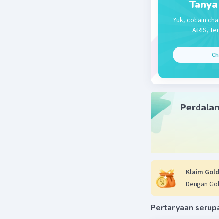
Tanya
kemampua
Yuk, cobain cha
mimpinya,
AiRIS, te
kesuksesa
Ch
Jadi jawa
Am memil
Beri R
Perdala
Klaim Gold
Dengan Gol
Pertanyaan serup