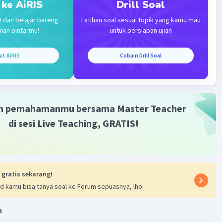
 ke AiRIS
Drill Soal
Iklan
nnya apa,tetapi dia mampu mewujudkan
t dan belajar bareng
Latihan soal sesuai topik yang kamu mau
memiliki keyakinan dan kecerdasan untuk meraih
man pintarmu!
untuk persiapan ujian
n.
at AiRIS
Cobain Drill Soal
bannya adalah
iki kemampuan.
·
0.0
(
0
)
Balas
ating
m pemahamanmu bersama Master Teacher
di sesi Live Teaching, GRATIS!
 gratis sekarang!
d kamu bisa tanya soal ke Forum sepuasnya, lho.
a