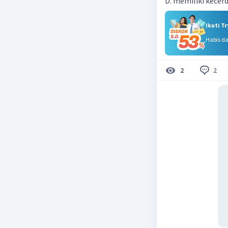
D. memiliki kecer
Ikuti T
Habis d
2
2