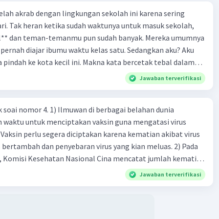
 telah akrab dengan lingkungan sekolah ini karena sering
ri. Tak heran ketika sudah waktunya untuk masuk sekolah,
el** dan teman-temanmu pun sudah banyak. Mereka umumnya
pernah diajar ibumu waktu kelas satu. Sedangkan aku? Aku
a pindah ke kota kecil ini. Makna kata bercetak tebal dalam
kutipan cerpen tersebut adalah .... A. ramah C. santun B. sopan D. baik
Jawaban terverifikasi
k soai nomor 4. 1) Ilmuwan di berbagai belahan dunia
n waktu untuk menciptakan vaksin guna mengatasi virus
 Vaksin perlu segera diciptakan karena kematian akibat virus
 bertambah dan penyebaran virus yang kian meluas. 2) Pada
), Komisi Kesehatan Nasional Cina mencatat jumlah kematian
na baru telah mencapai 636 kasus, sedangkan jumlah warga
Jawaban terverifikasi
njadi 31.161 kasus. Kasus terbanyak terjadi di Hubei, Cina,
n du niairus pertama muncul. Selain di Cina, virus itu kini
 lebih dari 25 negara. 3) Para ilmuwan bekerja dalam