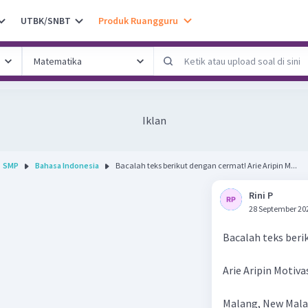
UTBK/SNBT
Produk Ruangguru
Iklan
SMP
Bahasa Indonesia
Bacalah teks berikut dengan cermat! Arie Aripin M...
Rini P
28 September 20
Bacalah teks beri
Arie Aripin Motiva
Malang, New Mala