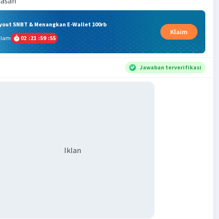
dasan
ryout SNBT & Menangkan E-Wallet 100rb
Klaim
alam
02
:
21
:
59
:
54
Jawaban terverifikasi
Iklan