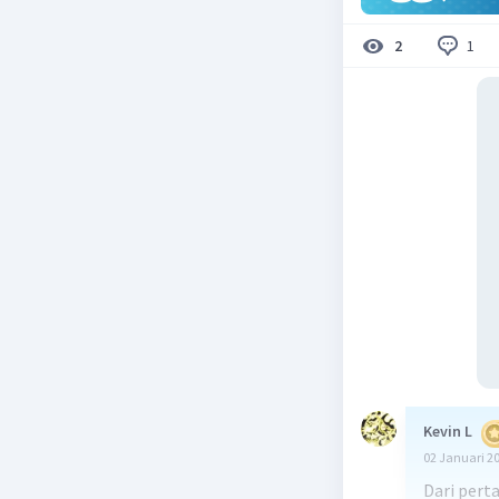
1
2
Kevin L
02 Januari 2
Dari pert