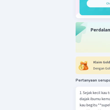
masalah 
Ch
kedua me
terjadi, y
penyimpa
2. Jenis 
Perdala
dan alasa
dari semu
terbuang 
bahwa kel
makanan 
3. Contoh
Klaim Gold
"Apa dam
Dengan Gol
kemiskina
makanan?
Pertanyaan serup
makanan d
makanan
1. Sejak kecil kau
diajak ibumu kema
Kesimpul
kau begitu **sup
1. Dua pa