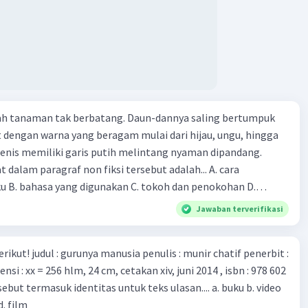
ut menciptakan berbagai jenis inokulasi bersama sejumlah
 dan vaksin. Beberapa waktu lalu, Kepala Laboratorium
 dari Institut Peter Doherty untuk Infeksi dan kekebalan,
n Druce, menyatakan mereka mengembangkan virus Corona
ri tubuh pasien yang terinfeksi untuk uji coba. Tanggapan
 berita tersebut adalah ... A. Pemerintah Australia telah
Iklan
pi serangan virus Corona dengan menemukan vaksin virus
lah tanaman tak berbatang. Daun-dannya saling bertumpuk
 ilmuan perlu segera mempelajari virus corona yang menjadi
t dengan warna yang beragam mulai dari hijau, ungu, hingga
i kesehatan dunia karena persebarannya sangat cepat. C.
enis memiliki garis putih melintang nyaman dipandang.
 mawas diri dan menjaga kesehatan dalam menghadapi
dalam paragraf non fiksi tersebut adalah... A. cara
rona yang mulai menyebar di Indonesia, D. Virus corona
ku B. bahasa yang digunakan C. tokoh dan penokohan D.
besar bagi kesehatan manusia.
ita
Jawaban terverifikasi
munir chatif penerbit :
d. film