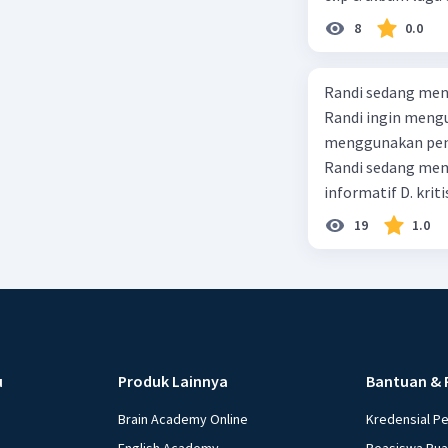
8
0.0
Randi sedang meng
Randi ingin mengu
menggunakan pendekatan sosiol
Randi sedang membuat t
informatif D. kriti
19
1.0
u
Produk Lainnya
Bantuan & 
Brain Academy Online
Kredensial P
English Academy
Beasiswa Ru