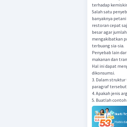
terhadap kemiskin
Salah satu penye
banyaknya petani
restoran cepat s
besar agar jumlah
mengakibatkan pr
terbuang sia-sia.
Penyebab lain dar
makanan dan tran
Hal ini dapat me
dikonsumsi.
3. Dalam struktur
paragraf tersebut
4. Apakah jenis a
5. Buatlah contoh 
Ikuti T
Habis d