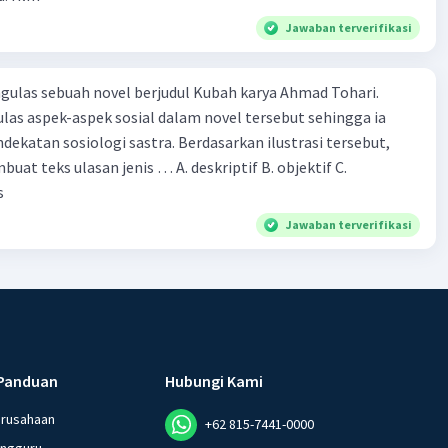
Jawaban terverifikasi
ulas sebuah novel berjudul Kubah karya Ahmad Tohari.
las aspek-aspek sosial dalam novel tersebut sehingga ia
ogi sastra. Berdasarkan ilustrasi tersebut,
eks ulasan jenis … A. deskriptif B. objektif C.
s
Jawaban terverifikasi
Panduan
Hubungi Kami
erusahaan
+62 815-7441-0000
angguru