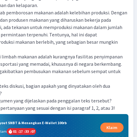
an dan kelaparan.
bab pemborosan makanan adalah kelebihan produksi. Dengan
 dan produsen makanan yang diharuskan bekerja pada
aji, ada tekanan untuk memproduksi makanan dalam jumlah
 permintaan terpenuhi. Tentunya, hal ini dapat
oduksi makanan berlebih, yang sebagian besar mungkin
i limbah makanan adalah kurangnya fasilitas penyimpanan
sportasi yang memadai, khususnya di negara berkembang.
ngakibatkan pembusukan makanan sebelum sempat untuk
 teks diskusi, bagian apakah yang dinyatakan oleh dua
?
rgumen yang dijelaskan pada penggalan teks tersebut?
pertanyaan yang sesuai dengan isi paragraf 1, 2, atau 3!
ryout SNBT & Menangkan E-Wallet 100rb
Klaim
alam
01
:
17
:
33
:
06