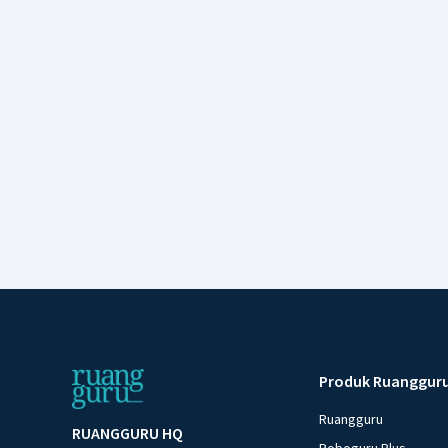
Produk Ruanggur
Ruangguru
RUANGGURU HQ
Roboguru Plus