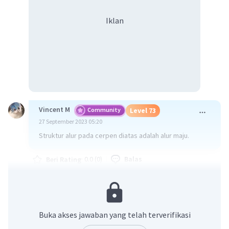
Iklan
Vincent M
Community
Level 73
27 September 2023 05:20
Struktur alur pada cerpen diatas adalah alur maju.
·
0.0
(
0
)
Balas
Beri Rating
Buka akses jawaban yang telah terverifikasi