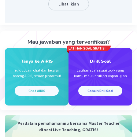
Lihat Iklan
Iklan
Mau jawaban yang terverifikasi?
LATIHAN SOAL GRATIS!
Tanya ke AiRIS
Drill Soal
Yuk, cobain chat dan belajar
Latihan soal sesuai topik yang
bareng AiRIS, teman pintarmu!
kamu mau untuk persiapan ujian
Chat AiRIS
Cobain Drill Soal
Perdalam pemahamanmu bersama Master Teacher
di sesi Live Teaching, GRATIS!