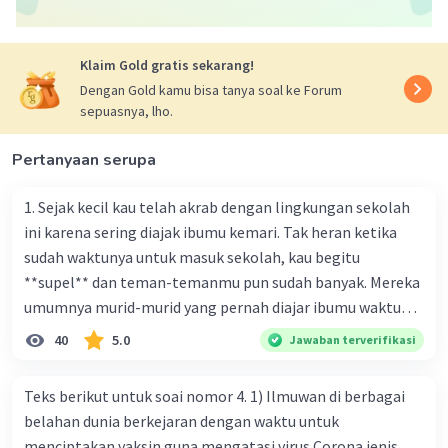
Klaim Gold gratis sekarang!
Dengan Gold kamu bisa tanya soal ke Forum
sepuasnya, lho.
Pertanyaan serupa
1. Sejak kecil kau telah akrab dengan lingkungan sekolah
ini karena sering diajak ibumu kemari. Tak heran ketika
sudah waktunya untuk masuk sekolah, kau begitu
**supel** dan teman-temanmu pun sudah banyak. Mereka
umumnya murid-murid yang pernah diajar ibumu waktu
kelas satu. Sedangkan aku? Aku waktu itu baru saja pindah
40
5.0
Jawaban terverifikasi
ke kota kecil ini. Makna kata bercetak tebal dalam kutipan
cerpen tersebut adalah .... A. ramah C. santun B. sopan D.
Teks berikut untuk soai nomor 4. 1) Ilmuwan di berbagai
baik
belahan dunia berkejaran dengan waktu untuk
menciptakan vaksin guna mengatasi virus Corona jenis