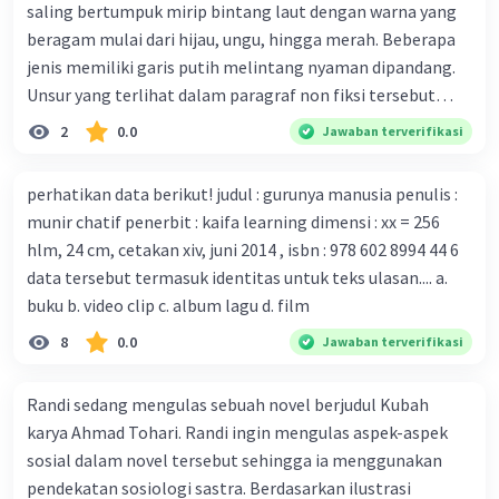
Beberapa waktu lalu, Kepala Laboratorium Identifikasi
saling bertumpuk mirip bintang laut dengan warna yang
Virus dari Institut Peter Doherty untuk Infeksi dan
beragam mulai dari hijau, ungu, hingga merah. Beberapa
kekebalan, Melbourne, Julian Druce, menyatakan mereka
jenis memiliki garis putih melintang nyaman dipandang.
mengembangkan virus Corona versi laboratorium dari
Unsur yang terlihat dalam paragraf non fiksi tersebut
tubuh pasien yang terinfeksi untuk uji coba. Tanggapan
adalah... A. cara menyajikan isi buku B. bahasa yang
2
0.0
Jawaban terverifikasi
yang sesuai dengan berita tersebut adalah ... A.
digunakan C. tokoh dan penokohan D. penyajian alur cerita
Pemerintah Australia telah tanggap menghadapi
perhatikan data berikut! judul : gurunya manusia penulis :
serangan virus Corona dengan menemukan vaksin virus
munir chatif penerbit : kaifa learning dimensi : xx = 256
tersebut. B. Para ilmuan perlu segera mempelajari virus
hlm, 24 cm, cetakan xiv, juni 2014 , isbn : 978 602 8994 44 6
corona yang menjadi masalah besar bagi kesehatan dunia
data tersebut termasuk identitas untuk teks ulasan.... a.
karena persebarannya sangat cepat. C. Masyarakat perlu
buku b. video clip c. album lagu d. film
mawas diri dan menjaga kesehatan dalam menghadapi
serangan virus corona yang mulai menyebar di Indonesia,
8
0.0
Jawaban terverifikasi
D. Virus corona menjadi masalah besar bagi kesehatan
manusia.
Randi sedang mengulas sebuah novel berjudul Kubah
karya Ahmad Tohari. Randi ingin mengulas aspek-aspek
sosial dalam novel tersebut sehingga ia menggunakan
pendekatan sosiologi sastra. Berdasarkan ilustrasi