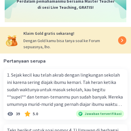
Perdalam pemahamanmu bersama Master Teacher
di sesi Live Teaching, GRATIS!
Klaim Gold gratis sekarang!
Dengan Gold kamu bisa tanya soal ke Forum
sepuasnya, lho.
Pertanyaan serupa
1. Sejak kecil kau telah akrab dengan lingkungan sekolah
ini karena sering diajak ibumu kemari. Tak heran ketika
sudah waktunya untuk masuk sekolah, kau begitu
**supel** dan teman-temanmu pun sudah banyak. Mereka
umumnya murid-murid yang pernah diajar ibumu waktu
kelas satu. Sedangkan aku? Aku waktu itu baru saja pindah
39
5.0
Jawaban terverifikasi
ke kota kecil ini. Makna kata bercetak tebal dalam kutipan
cerpen tersebut adalah .... A. ramah C. santun B. sopan D.
Teks berikut untuk soai nomor 4. 1) Ilmuwan di berbagai