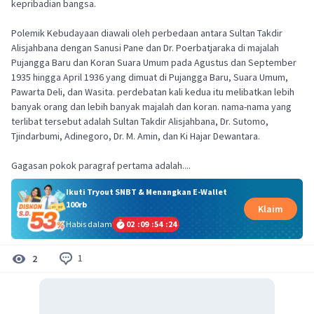
kepribadian bangsa.
Polemik Kebudayaan diawali oleh perbedaan antara Sultan Takdir
Alisjahbana dengan Sanusi Pane dan Dr. Poerbatjaraka di majalah
Pujangga Baru dan Koran Suara Umum pada Agustus dan September
1935 hingga April 1936 yang dimuat di Pujangga Baru, Suara Umum,
Pawarta Deli, dan Wasita. perdebatan kali kedua itu melibatkan lebih
banyak orang dan lebih banyak majalah dan koran. nama-nama yang
terlibat tersebut adalah Sultan Takdir Alisjahbana, Dr. Sutomo,
Tjindarbumi, Adinegoro, Dr. M. Amin, dan Ki Hajar Dewantara.
Gagasan pokok paragraf pertama adalah....
Ikuti Tryout SNBT & Menangkan E-Wallet
100rb
Klaim
Habis dalam
02
:
09
:
54
:
24
1
2