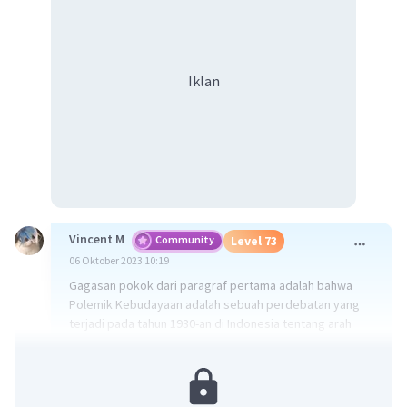
Iklan
Vincent M
Community
Level 73
06 Oktober 2023 10:19
Gagasan pokok dari paragraf pertama adalah bahwa
Polemik Kebudayaan adalah sebuah perdebatan yang
terjadi pada tahun 1930-an di Indonesia tentang arah
yang seharusnya diambil oleh kebudayaan Indonesia di
masa depan. Perdebatan ini mencakup pertanyaan
apakah sebaiknya Indonesia meniru kebudayaan Barat
yang telah maju, atau mengembangkan nilai-nilai budaya