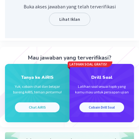
Timur yang lebih sesuai dengan identitas dan
Buka akses jawaban yang telah terverifikasi
kepribadian bangsa Indonesia.
Lihat Iklan
·
0.0
(
0
)
Balas
Beri Rating
Mau jawaban yang terverifikasi?
LATIHAN SOAL GRATIS!
Iklan
Tanya ke AiRIS
Drill Soal
Yuk, cobain chat dan belajar
Latihan soal sesuai topik yang
bareng AiRIS, teman pintarmu!
kamu mau untuk persiapan ujian
Chat AiRIS
Cobain Drill Soal