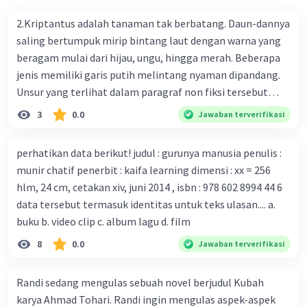
bersama sejumlah perusahaan biotek dan vaksin.
2.Kriptantus adalah tanaman tak berbatang. Daun-dannya
Beberapa waktu lalu, Kepala Laboratorium Identifikasi
saling bertumpuk mirip bintang laut dengan warna yang
Virus dari Institut Peter Doherty untuk Infeksi dan
beragam mulai dari hijau, ungu, hingga merah. Beberapa
kekebalan, Melbourne, Julian Druce, menyatakan mereka
jenis memiliki garis putih melintang nyaman dipandang.
mengembangkan virus Corona versi laboratorium dari
Unsur yang terlihat dalam paragraf non fiksi tersebut
tubuh pasien yang terinfeksi untuk uji coba. Tanggapan
adalah... A. cara menyajikan isi buku B. bahasa yang
3
0.0
Jawaban terverifikasi
yang sesuai dengan berita tersebut adalah ... A.
digunakan C. tokoh dan penokohan D. penyajian alur cerita
Pemerintah Australia telah tanggap menghadapi
perhatikan data berikut! judul : gurunya manusia penulis :
serangan virus Corona dengan menemukan vaksin virus
munir chatif penerbit : kaifa learning dimensi : xx = 256
tersebut. B. Para ilmuan perlu segera mempelajari virus
hlm, 24 cm, cetakan xiv, juni 2014 , isbn : 978 602 8994 44 6
corona yang menjadi masalah besar bagi kesehatan dunia
data tersebut termasuk identitas untuk teks ulasan.... a.
karena persebarannya sangat cepat. C. Masyarakat perlu
buku b. video clip c. album lagu d. film
mawas diri dan menjaga kesehatan dalam menghadapi
serangan virus corona yang mulai menyebar di Indonesia,
8
0.0
Jawaban terverifikasi
D. Virus corona menjadi masalah besar bagi kesehatan
manusia.
Randi sedang mengulas sebuah novel berjudul Kubah
karya Ahmad Tohari. Randi ingin mengulas aspek-aspek