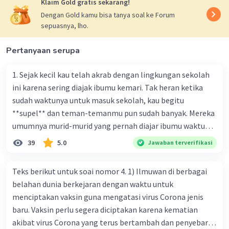
Klaim Gold gratis sekarang!
Dengan Gold kamu bisa tanya soal ke Forum
sepuasnya, lho.
Pertanyaan serupa
1. Sejak kecil kau telah akrab dengan lingkungan sekolah
ini karena sering diajak ibumu kemari. Tak heran ketika
sudah waktunya untuk masuk sekolah, kau begitu
**supel** dan teman-temanmu pun sudah banyak. Mereka
umumnya murid-murid yang pernah diajar ibumu waktu
kelas satu. Sedangkan aku? Aku waktu itu baru saja pindah
39
5.0
Jawaban terverifikasi
ke kota kecil ini. Makna kata bercetak tebal dalam kutipan
cerpen tersebut adalah .... A. ramah C. santun B. sopan D.
Teks berikut untuk soai nomor 4. 1) Ilmuwan di berbagai
baik
belahan dunia berkejaran dengan waktu untuk
menciptakan vaksin guna mengatasi virus Corona jenis
baru. Vaksin perlu segera diciptakan karena kematian
akibat virus Corona yang terus bertambah dan penyebaran