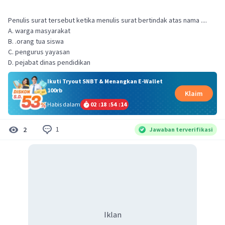
Penulis surat tersebut ketika menulis surat bertindak atas nama ....
A. warga masyarakat
B. .orang tua siswa
C. pengurus yayasan
D. pejabat dinas pendidikan
Ikuti Tryout SNBT & Menangkan E-Wallet
100rb
Klaim
Habis dalam
02
:
18
:
54
:
14
1
2
Jawaban terverifikasi
Iklan