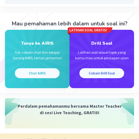
pandemi Covid-19.
·
0.0
(
0
)
Balas
Beri Rating
Mau pemahaman lebih dalam untuk soal ini?
LATIHAN SOAL GRATIS!
Tanya ke AiRIS
Drill Soal
Yuk, cobain chat dan belajar
Latihan soal sesuai topik yang
bareng AiRIS, teman pintarmu!
kamu mau untuk persiapan ujian
Iklan
Chat AiRIS
Cobain Drill Soal
Perdalam pemahamanmu bersama Master Teacher
di sesi Live Teaching, GRATIS!