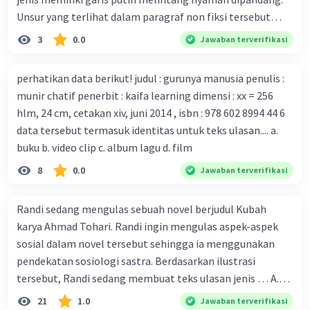
mengembangkan virus Corona versi laboratorium dari
Unsur yang terlihat dalam paragraf non fiksi tersebut
tubuh pasien yang terinfeksi untuk uji coba. Tanggapan
adalah... A. cara menyajikan isi buku B. bahasa yang
3
0.0
Jawaban terverifikasi
yang sesuai dengan berita tersebut adalah ... A.
digunakan C. tokoh dan penokohan D. penyajian alur cerita
Pemerintah Australia telah tanggap menghadapi
perhatikan data berikut! judul : gurunya manusia penulis :
serangan virus Corona dengan menemukan vaksin virus
munir chatif penerbit : kaifa learning dimensi : xx = 256
tersebut. B. Para ilmuan perlu segera mempelajari virus
hlm, 24 cm, cetakan xiv, juni 2014 , isbn : 978 602 8994 44 6
corona yang menjadi masalah besar bagi kesehatan dunia
data tersebut termasuk identitas untuk teks ulasan.... a.
karena persebarannya sangat cepat. C. Masyarakat perlu
buku b. video clip c. album lagu d. film
mawas diri dan menjaga kesehatan dalam menghadapi
serangan virus corona yang mulai menyebar di Indonesia,
8
0.0
Jawaban terverifikasi
D. Virus corona menjadi masalah besar bagi kesehatan
manusia.
Randi sedang mengulas sebuah novel berjudul Kubah
karya Ahmad Tohari. Randi ingin mengulas aspek-aspek
sosial dalam novel tersebut sehingga ia menggunakan
pendekatan sosiologi sastra. Berdasarkan ilustrasi
tersebut, Randi sedang membuat teks ulasan jenis … A.
deskriptif B. objektif C. informatif D. kritis
21
1.0
Jawaban terverifikasi