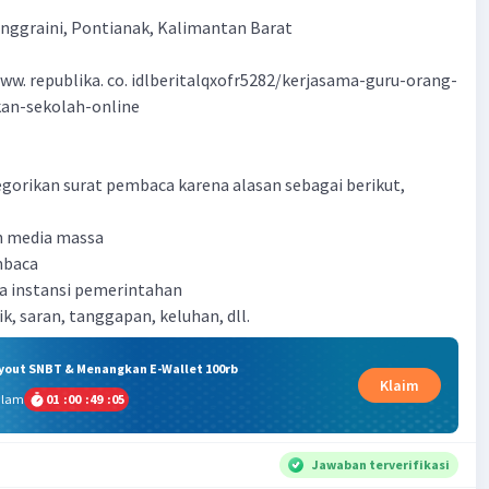
nggraini, Pontianak, Kalimantan Barat
ww. republika. co. idlberitalqxofr5282/kerjasama-guru-orang-
kan-sekolah-online
tegorikan surat pembaca karena alasan sebagai berikut,
eh media massa
embaca
da instansi pemerintahan
tik, saran, tanggapan, keluhan, dll.
ryout SNBT & Menangkan E-Wallet 100rb
Klaim
alam
01
:
00
:
49
:
04
Jawaban terverifikasi