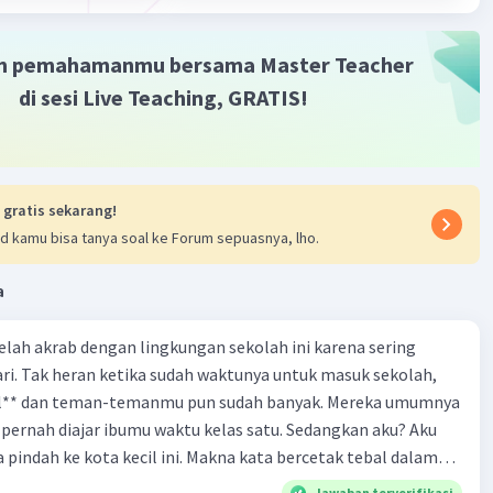
m pemahamanmu bersama Master Teacher
di sesi Live Teaching, GRATIS!
 gratis sekarang!
d kamu bisa tanya soal ke Forum sepuasnya, lho.
a
 telah akrab dengan lingkungan sekolah ini karena sering
ri. Tak heran ketika sudah waktunya untuk masuk sekolah,
el** dan teman-temanmu pun sudah banyak. Mereka umumnya
pernah diajar ibumu waktu kelas satu. Sedangkan aku? Aku
a pindah ke kota kecil ini. Makna kata bercetak tebal dalam
kutipan cerpen tersebut adalah .... A. ramah C. santun B. sopan D. baik
Jawaban terverifikasi