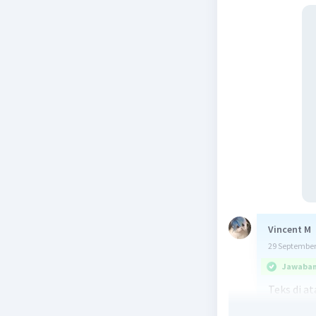
Vincent M
29 September
Jawaban 
Teks di a
sebagai b