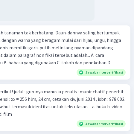
n Druce, menyatakan mereka mengembangkan virus Corona
ri tubuh pasien yang terinfeksi untuk uji coba. Tanggapan
 berita tersebut adalah ... A. Pemerintah Australia telah
pi serangan virus Corona dengan menemukan vaksin virus
lah tanaman tak berbatang. Daun-dannya saling bertumpuk
 ilmuan perlu segera mempelajari virus corona yang menjadi
t dengan warna yang beragam mulai dari hijau, ungu, hingga
i kesehatan dunia karena persebarannya sangat cepat. C.
enis memiliki garis putih melintang nyaman dipandang.
 mawas diri dan menjaga kesehatan dalam menghadapi
dalam paragraf non fiksi tersebut adalah... A. cara
rona yang mulai menyebar di Indonesia, D. Virus corona
ku B. bahasa yang digunakan C. tokoh dan penokohan D.
besar bagi kesehatan manusia.
ita
Jawaban terverifikasi
munir chatif penerbit :
d. film
Jawaban terverifikasi