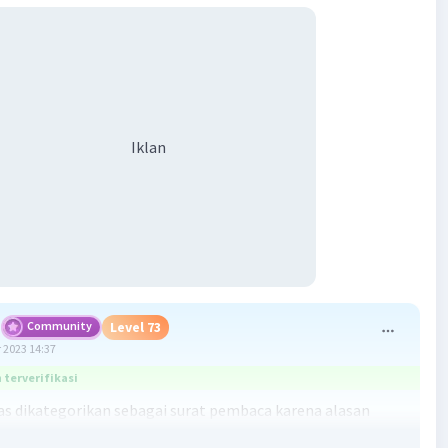
Iklan
Community
Level 73
 2023 14:37
terverifikasi
tas dikategorikan sebagai surat pembaca karena alasan
erikut: