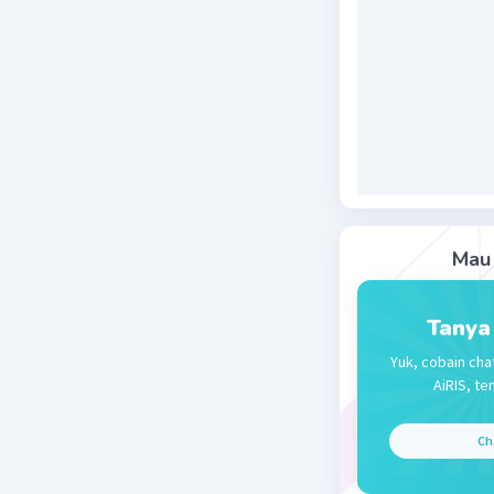
C. dituju
Surat ini
pendidika
pemerinta
kementeri
Beri R
Mau 
Tanya
Yuk, cobain cha
AiRIS, te
Ch