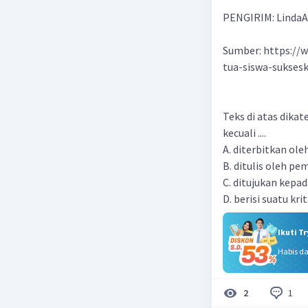
PENGIRIM: LindaA
Sumber: https://w
tua-siswa-sukses
Teks di atas dika
kecuali ....
A. diterbitkan ol
B. ditulis oleh p
C. ditujukan kepa
D. berisi suatu kri
Ikuti T
Habis d
1
2