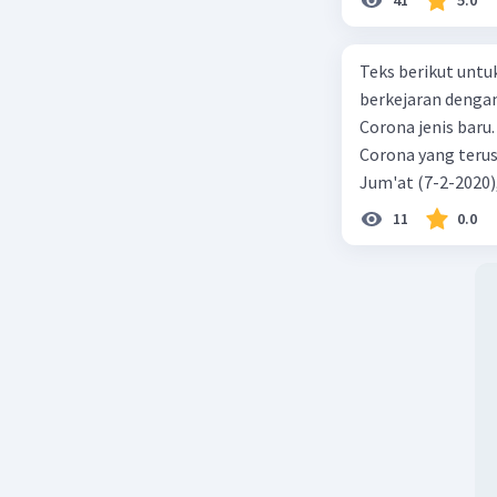
Teks berikut untu
berkejaran denga
Corona jenis baru.
Corona yang terus
Jum'at (7-2-2020
akibat virus Coro
11
0.0
yang terinfeksi me
tempat vi kesehata
telah menyebar ke
kecepatan penuh 
penyakit pernapas
berupaya menemuk
mereka menciptaka
hingga Prancis ik
perusahaan biotek
Identifikasi Virus