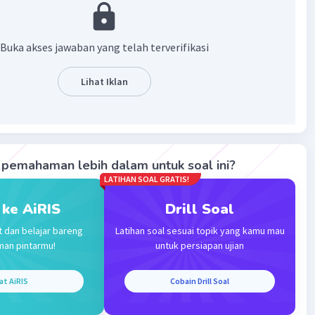
kan kepada instansi pemerintahan.
Buka akses jawaban yang telah terverifikasi
 ditujukan kepada instansi pemerintahan dalam konteks
n, seperti guru dan sekolah, tetapi bukan kepada instansi
Lihat Iklan
han yang lebih tinggi seperti pemerintah pusat atau
an pendidikan.
·
0.0
(
0
)
Balas
ating
pemahaman lebih dalam untuk soal ini?
LATIHAN SOAL GRATIS!
 ke AiRIS
Drill Soal
t dan belajar bareng
Latihan soal sesuai topik yang kamu mau
man pintarmu!
untuk persiapan ujian
Iklan
at AiRIS
Cobain Drill Soal