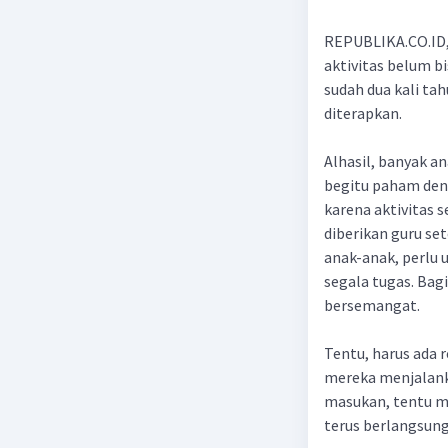
REPUBLIKA.CO.ID,
aktivitas belum b
sudah dua kali ta
diterapkan.
Alhasil, banyak a
begitu paham deng
karena aktivitas 
diberikan guru set
anak-anak, perlu
segala tugas. Bag
bersemangat.
Tentu, harus ada r
mereka menjalank
masukan, tentu m
terus berlangsung