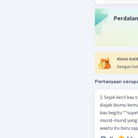
Perdala
Klaim Gold
Dengan Gol
Pertanyaan serup
1. Sejak kecil kau
diajak ibumu kema
kau begitu **sup
murid-murid yang 
waktu itu baru saj
41
5.0