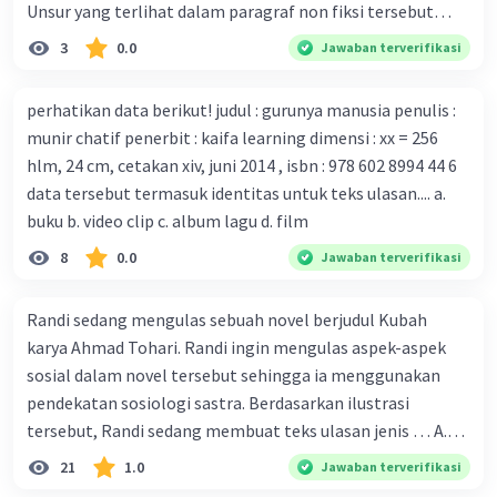
mengembangkan virus Corona versi laboratorium dari
Unsur yang terlihat dalam paragraf non fiksi tersebut
tubuh pasien yang terinfeksi untuk uji coba. Tanggapan
adalah... A. cara menyajikan isi buku B. bahasa yang
3
0.0
Jawaban terverifikasi
yang sesuai dengan berita tersebut adalah ... A.
digunakan C. tokoh dan penokohan D. penyajian alur cerita
Pemerintah Australia telah tanggap menghadapi
perhatikan data berikut! judul : gurunya manusia penulis :
serangan virus Corona dengan menemukan vaksin virus
munir chatif penerbit : kaifa learning dimensi : xx = 256
tersebut. B. Para ilmuan perlu segera mempelajari virus
hlm, 24 cm, cetakan xiv, juni 2014 , isbn : 978 602 8994 44 6
corona yang menjadi masalah besar bagi kesehatan dunia
data tersebut termasuk identitas untuk teks ulasan.... a.
karena persebarannya sangat cepat. C. Masyarakat perlu
buku b. video clip c. album lagu d. film
mawas diri dan menjaga kesehatan dalam menghadapi
serangan virus corona yang mulai menyebar di Indonesia,
8
0.0
Jawaban terverifikasi
D. Virus corona menjadi masalah besar bagi kesehatan
manusia.
Randi sedang mengulas sebuah novel berjudul Kubah
karya Ahmad Tohari. Randi ingin mengulas aspek-aspek
sosial dalam novel tersebut sehingga ia menggunakan
pendekatan sosiologi sastra. Berdasarkan ilustrasi
tersebut, Randi sedang membuat teks ulasan jenis … A.
deskriptif B. objektif C. informatif D. kritis
21
1.0
Jawaban terverifikasi