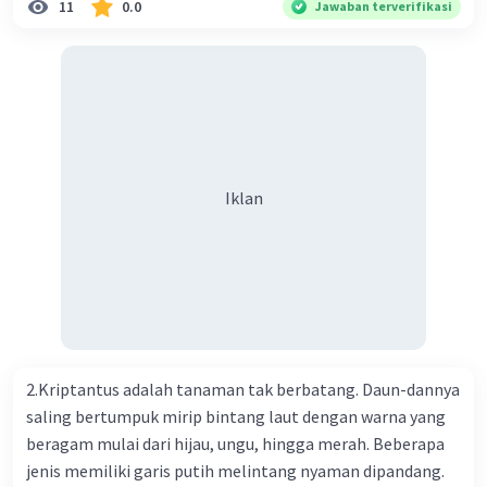
11
0.0
Jawaban terverifikasi
Kesehatan Nasional Cina mencatat jumlah kematian
akibat virus Corona baru telah mencapai 636 kasus,
sedangkan jumlah warga yang terinfeksi menjadi 31.161
kasus. Kasus terbanyak terjadi di Hubei, Cina, tempat vi
kesehatan du niairus pertama muncul. Selain di Cina, virus
itu kini telah menyebar ke lebih dari 25 negara. 3) Para
ilmuwan bekerja dalam kecepatan penuh untuk
Iklan
menemukan vaksin bagi virus Corona baru atau penyakit
pernapasan akut 2019-nCOV. Sebagai pusat epidemic,
ilmuwan Cina berupaya menemukan vaksin bagi virus itu.
Perkembangan terbaru adalah mereka menciptakan peta
genetik virus. 4) Ilmuwan dari Australia, Kanada, hingga
Prancis ikut menciptakan berbagai jenis inokulasi
bersama sejumlah perusahaan biotek dan vaksin.
2.Kriptantus adalah tanaman tak berbatang. Daun-dannya
Beberapa waktu lalu, Kepala Laboratorium Identifikasi
saling bertumpuk mirip bintang laut dengan warna yang
Virus dari Institut Peter Doherty untuk Infeksi dan
beragam mulai dari hijau, ungu, hingga merah. Beberapa
kekebalan, Melbourne, Julian Druce, menyatakan mereka
jenis memiliki garis putih melintang nyaman dipandang.