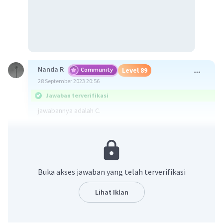
Nanda R
Community
Level 89
28 September 2023 20:56
Jawaban terverifikasi
jawabannya adalah C.
karena pada kalimat terakhir dituliskan " penulis terlalu
idealis dalan menggambarkan tokoh utama".
·
0.0
(
0
)
Balas
Beri Rating
Buka akses jawaban yang telah terverifikasi
Lihat Iklan
Vincent M
Community
Level 73
29 September 2023 09:30
Jawaban terverifikasi