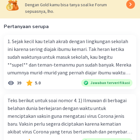
Dengan Gold kamu bisa tanya soal ke Forum
sepuasnya, lho.
Pertanyaan serupa
1. Sejak kecil kau telah akrab dengan lingkungan sekolah
ini karena sering diajak ibumu kemari. Tak heran ketika
sudah waktunya untuk masuk sekolah, kau begitu
**supel** dan teman-temanmu pun sudah banyak. Mereka
umumnya murid-murid yang pernah diajar ibumu waktu
kelas satu. Sedangkan aku? Aku waktu itu baru saja pindah
39
5.0
Jawaban terverifikasi
ke kota kecil ini. Makna kata bercetak tebal dalam kutipan
cerpen tersebut adalah .... A. ramah C. santun B. sopan D.
Teks berikut untuk soai nomor 4. 1) Ilmuwan di berbagai
baik
belahan dunia berkejaran dengan waktu untuk
menciptakan vaksin guna mengatasi virus Corona jenis
baru. Vaksin perlu segera diciptakan karena kematian
akibat virus Corona yang terus bertambah dan penyebaran
virus yang kian meluas. 2) Pada Jum'at (7-2-2020), Komisi