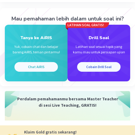
Kekurangan novel tersebut adalah:
Iklan
Mau pemahaman lebih dalam untuk soal ini?
C. penggambaran tokoh utama yang terlalu ideal
LATIHAN SOAL GRATIS!
Dalam kutipan tersebut, disebutkan bahwa penulis
Tanya ke AiRIS
Drill Soal
terlalu ingin menggambarkan tokoh utama (Delisa)
sebagai sosok yang sempurna. Ini menunjukkan bahwa
Yuk, cobain chat dan belajar
Latihan soal sesuai topik yang
bareng AiRIS, teman pintarmu!
kamu mau untuk persiapan ujian
penggambaran tokoh utama yang terlalu ideal adalah
kekurangan yang diidentifikasi dalam novel tersebut.
Chat AiRIS
Cobain Drill Soal
·
0.0
(
0
)
Balas
Beri Rating
Perdalam pemahamanmu bersama Master Teacher
di sesi Live Teaching, GRATIS!
Klaim Gold gratis sekarang!