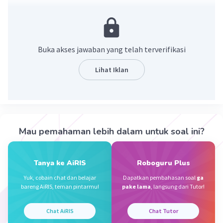
Buka akses jawaban yang telah terverifikasi
Lihat Iklan
·
0.0
(
0
)
Balas
Beri Rating
Mau pemahaman lebih dalam untuk soal ini?
N. A
Community
Level 100
25 Januari 2024 06:15
Jawaban terverifikasi
Tanya ke AiRIS
Roboguru Plus
Yuk, cobain chat dan belajar
Dapatkan pembahasan soal
ga
Jawaban yang tepat adalah
110 cm
.
Iklan
bareng AiRIS, teman pintarmu!
pake lama
, langsung dari Tutor!
Penjelasan:
Chat AiRIS
Chat Tutor
Pintu rumah biasanya berbentuk persegi