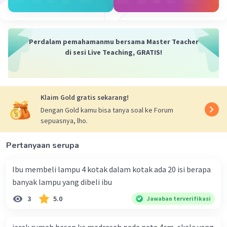
panjang. Karena yang diketahui tinggi dan
kelilingnya dan yang ditanya adalah lebarnya
(panjang alas), maka kita harus isolasi variabel
Perdalam pemahamanmu bersama Master Teacher
panjang alas dengan melakukan berbagai
di sesi Live Teaching, GRATIS!
perhitungan. Karena:
K = 2(a + t)
Maka:
K/2 = a + t
Klaim Gold gratis sekarang!
a = K/2 - t
Dengan Gold kamu bisa tanya soal ke Forum
Sehingga:
sepuasnya, lho.
a = 660/2 - 220
a = 330 - 220
Pertanyaan serupa
a = 110
Ibu membeli lampu 4 kotak dalam kotak ada 20 isi berapa
Jadi, lebar pintu tersebut adalah
110 cm
.
banyak lampu yang dibeli ibu
3
5.0
Jawaban terverifikasi
·
0.0
(
0
)
Balas
Beri Rating