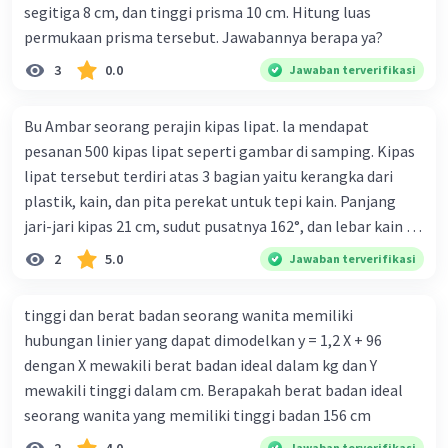
segitiga 8 cm, dan tinggi prisma 10 cm. Hitung luas
permukaan prisma tersebut. Jawabannya berapa ya?
3
0.0
Jawaban terverifikasi
Bu Ambar seorang perajin kipas lipat. la mendapat
pesanan 500 kipas lipat seperti gambar di samping. Kipas
lipat tersebut terdiri atas 3 bagian yaitu kerangka dari
plastik, kain, dan pita perekat untuk tepi kain. Panjang
jari-jari kipas 21 cm, sudut pusatnya 162°, dan lebar kain 14
cm. Biaya kerangka dan tali sebesar Rp1.800,00 per buah,
2
5.0
Jawaban terverifikasi
kain sebesar Rp40.000,00/m², dan pita perekat
Rp350,00/m. Kipas tersebut dijual dengan harga
tinggi dan berat badan seorang wanita memiliki
Rp6.500,00 per buah. Tentukan total keuntungan yang
hubungan linier yang dapat dimodelkan y = 1,2 X + 96
diperoleh Bu Ambar.
dengan X mewakili berat badan ideal dalam kg dan Y
mewakili tinggi dalam cm. Berapakah berat badan ideal
seorang wanita yang memiliki tinggi badan 156 cm
Jawaban terverifikasi