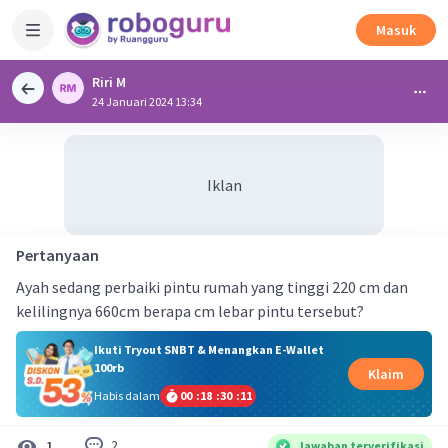
Masuk
Riri M
24 Januari 2024 13:34
Iklan
Pertanyaan
Ayah sedang perbaiki pintu rumah yang tinggi 220 cm dan
kelilingnya 660cm berapa cm lebar pintu tersebut?
Ikuti Tryout SNBT & Menangkan E-Wallet
100rb
Klaim
Habis dalam
00
:
18
:
30
:
11
2
1
Jawaban terverifikasi