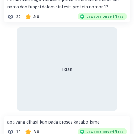
nama dan fungsi dalam sintesis protein nomor 1?
Kesimpulan:
20
5.0
Jawaban terverifikasi
Peluang anak yang menderita diabetes melitus
adalah
25%
, atau 1 dari 4 anak akan mengidap
penyakit tersebut jika kedua orang tua adalah
heterozigot (Dd).
·
0.0
(
0
)
Balas
Beri Rating
Iklan
Iklan
apa yang dihasilkan pada proses katabolisme
10
3.0
Jawaban terverifikasi