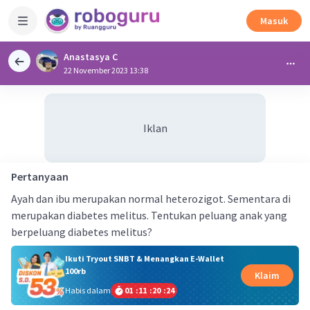
Masuk
Anastasya C
22 November 2023 13:38
Iklan
Pertanyaan
Ayah dan ibu merupakan normal heterozigot. Sementara di
merupakan diabetes melitus. Tentukan peluang anak yang
berpeluang diabetes melitus?
Ikuti Tryout SNBT & Menangkan E-Wallet
100rb
Klaim
Habis dalam
01
:
11
:
20
:
23