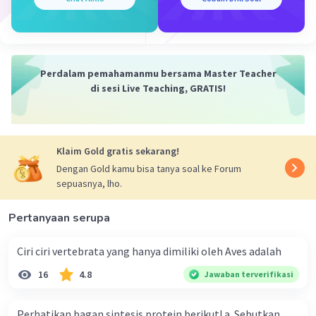
kemungkinan genotip sebagai berikut:
DD
: Anak tidak memiliki diabetes
(normal).
Dd
: Anak tidak memiliki diabetes,
Perdalam pemahamanmu bersama Master Teacher
tetapi merupakan pembawa (bisa
di sesi Live Teaching, GRATIS!
menurunkan penyakit ke keturunan
selanjutnya).
dd
: Anak menderita diabetes melitus
Klaim Gold gratis sekarang!
(karena mewarisi alel resesif dari
kedua orang tua).
Dengan Gold kamu bisa tanya soal ke Forum
sepuasnya, lho.
Peluang:
Pertanyaan serupa
Peluang genotip dd (diabetes melitus)
adalah
1/4
atau
25%
.
Ciri ciri vertebrata yang hanya dimiliki oleh Aves adalah
Peluang genotip Dd (pembawa)
adalah
16
4.8
Jawaban terverifikasi
2/4
atau
50%
.
Peluang genotip DD (normal)
adalah
1/4
Perhatikan bagan sintesis protein berikut! a. Sebutkan
atau
25%
.