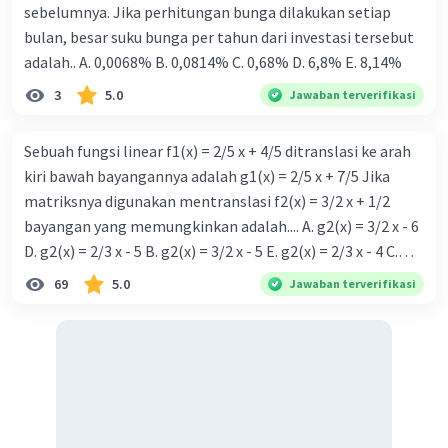
sebelumnya. Jika perhitungan bunga dilakukan setiap
bulan, besar suku bunga per tahun dari investasi tersebut
adalah.. A. 0,0068% B. 0,0814% C. 0,68% D. 6,8% Ε. 8,14%
3
5.0
Jawaban terverifikasi
Sebuah fungsi linear f1(x) = 2/5 x + 4/5 ditranslasi ke arah
kiri bawah bayangannya adalah g1(x) = 2/5 x + 7/5 Jika
matriksnya digunakan mentranslasi f2(x) = 3/2 x + 1/2
bayangan yang memungkinkan adalah.... A. g2(x) = 3/2 x - 6
D. g2(x) = 2/3 x - 5 B. g2(x) = 3/2 x - 5 E. g2(x) = 2/3 x - 4 C.
g{2}(x) = 3/2 x + 5
69
5.0
Jawaban terverifikasi