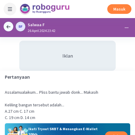
Masuk
Salwaa F
26 April 2024 23:42
Iklan
Pertanyaan
Assalamualaikum... Pliss bantu jawab donk... Makasih
Keliling bangun tersebut adalah...
A.27 cm C. 17 cm
C. 19 cm D. 14 cm
Ikuti Tryout SNBT & Menangkan E-Wallet
100rb