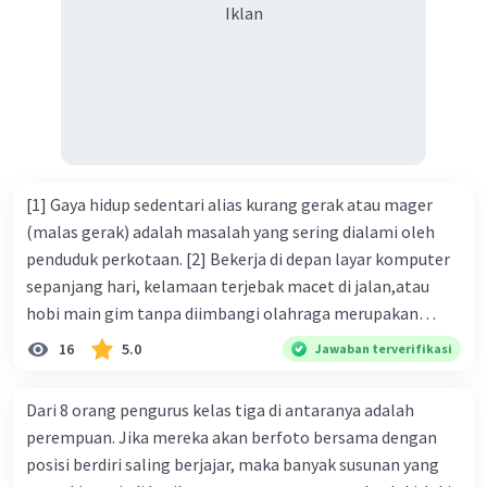
Iklan
[1] Gaya hidup sedentari alias kurang gerak atau mager
(malas gerak) adalah masalah yang sering dialami oleh
penduduk perkotaan. [2] Bekerja di depan layar komputer
sepanjang hari, kelamaan terjebak macet di jalan,atau
hobi main gim tanpa diimbangi olahraga merupakan
bentuk dari gaya hidup sedentari. [3] Jika Anda termasuk
16
5.0
Jawaban terverifikasi
salah satu orang yang sering melakukan berbagai
rutinitas tersebut, Anda harus waspada. [4] Pasalnya, gaya
Dari 8 orang pengurus kelas tiga di antaranya adalah
hidup sedentari sangat berbahaya karena membuat Anda
perempuan. Jika mereka akan berfoto bersama dengan
berisiko terkena diabetes tipe 2. [5] Gaya hidup sedentari
posisi berdiri saling berjajar, maka banyak susunan yang
menyebabkan masyarakat, terutama penduduk kota,