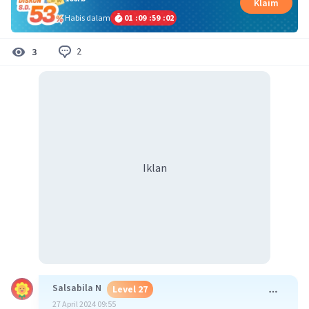
Klaim
Habis dalam
01
:
09
:
59
:
01
2
3
Iklan
Salsabila N
Level 27
27 April 2024 09:55