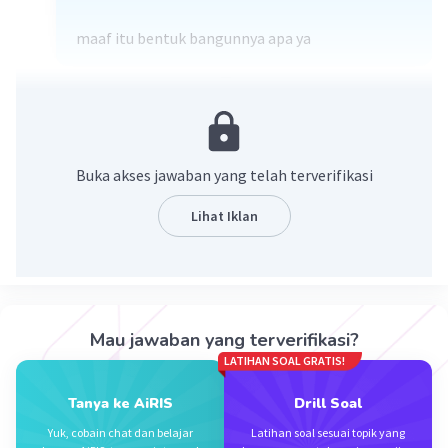
maaf itu bentuk bangunnya apa ya
·
0.0
(
0
)
Balas
Beri Rating
Jacky J
Bronze
Level 90
28 April 2024 06:20
Buka akses jawaban yang telah terverifikasi
bentuk bangunannya apa ya kak?
Lihat Iklan
Iklan
·
0.0
(
0
)
Balas
Beri Rating
Mau jawaban yang terverifikasi?
LATIHAN SOAL GRATIS!
Tanya ke AiRIS
Drill Soal
Yuk, cobain chat dan belajar
Latihan soal sesuai topik yang