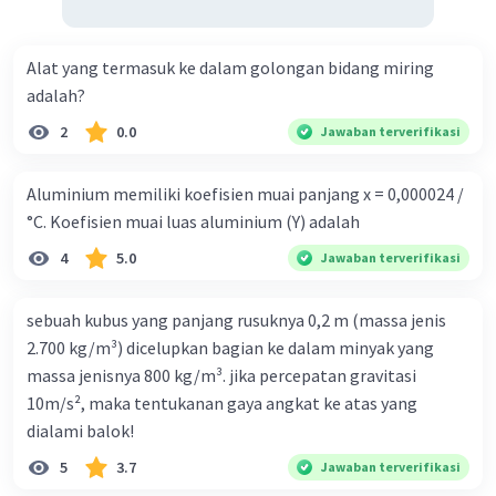
Alat yang termasuk ke dalam golongan bidang miring
adalah?
2
0.0
Jawaban terverifikasi
Aluminium memiliki koefisien muai panjang x = 0,000024 /
°C. Koefisien muai luas aluminium (Y) adalah
4
5.0
Jawaban terverifikasi
sebuah kubus yang panjang rusuknya 0,2 m (massa jenis
2.700 kg/m³) dicelupkan bagian ke dalam minyak yang
massa jenisnya 800 kg/m³. jika percepatan gravitasi
10m/s², maka tentukanan gaya angkat ke atas yang
dialami balok!
5
3.7
Jawaban terverifikasi