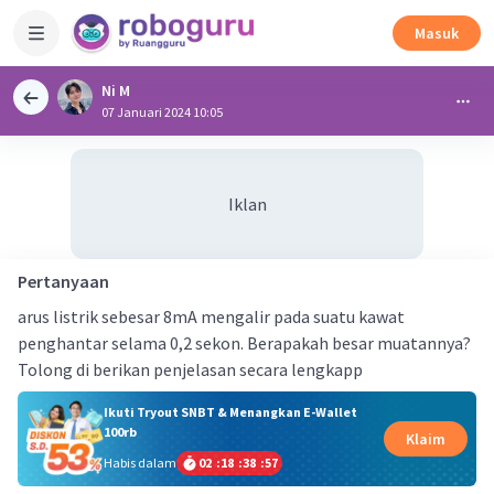
Masuk
Ni M
07 Januari 2024 10:05
Iklan
Pertanyaan
arus listrik sebesar 8mA mengalir pada suatu kawat
penghantar selama 0,2 sekon. Berapakah besar muatannya?
Tolong di berikan penjelasan secara lengkapp
Ikuti Tryout SNBT & Menangkan E-Wallet
100rb
Klaim
Habis dalam
02
:
18
:
38
:
57