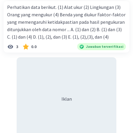
Q = I x t
Perhatikan data berikut. (1) Alat ukur (2) Lingkungan (3)
-3
-1
= (8 x 10
) x (2 x 10
)
Orang yang mengukur (4) Benda yang diukur Faktor-faktor
-3
-1
= 8 x 10
x 2 x 10
-4
yang memengaruhi ketidakpastian pada hasil pengukuran
= 16 x 10
C
-3
ditunjukkan oleh data nomor ... A. (1) dan (2) B. (1) dan (3)
= 1,6 x 10
C
C. (1) dan (4) D. (1), (2), dan (3) E. (1), (2),(3), dan (4)
·
0.0
(
0
)
Balas
Beri Rating
3
0.0
Jawaban terverifikasi
Iklan