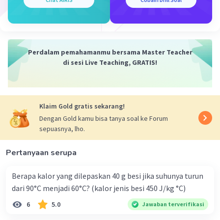
Dengan melakukan perhitungan, kita mendapatkan q =
1,6 x 10^-3 C atau 1,6 mC. Jadi, muatan listrik yang
mengalir melalui kawat penghantar adalah 1,6 mC.
Semoga penjelasan ini membantu Anda memahami
konsepnya 🙂
Perdalam pemahamanmu bersama Master Teacher
di sesi Live Teaching, GRATIS!
·
0.0
(
0
)
Balas
Beri Rating
Sumber W
Community
Level 72
Klaim Gold gratis sekarang!
07 Januari 2024 12:05
Dengan Gold kamu bisa tanya soal ke Forum
Jawaban terverifikasi
sepuasnya, lho.
-3
Jawabannya adalah
1,6 x 10
C
Pertanyaan serupa
Iklan
Pembahasan :
Berapa kalor yang dilepaskan 40 g besi jika suhunya turun
-3
I = 8 mA = 8 x 10
A
dari 90°C menjadi 60°C? (kalor jenis besi 450 J/kg °C)
-1
t = 0,2 s = 2 x 10
s
6
5.0
Jawaban terverifikasi