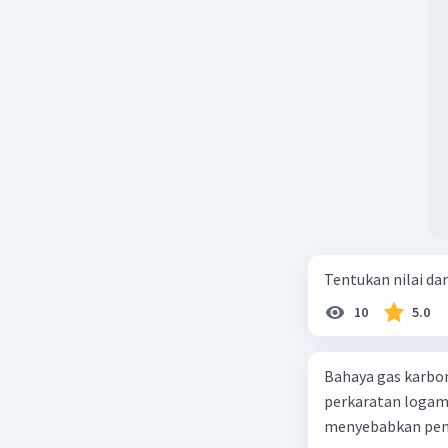
Tentukan nilai dar
10
5.0
Bahaya gas karbon mon
perkaratan logam b. mengurangi kadar CO2 di udara c. merusak lapisan ozon