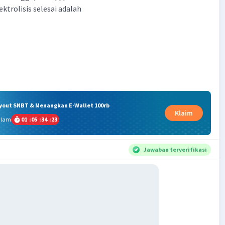
ektrolisis selesai adalah
ryout SNBT & Menangkan E-Wallet 100rb
Klaim
alam
01
:
05
:
34
:
22
Jawaban terverifikasi