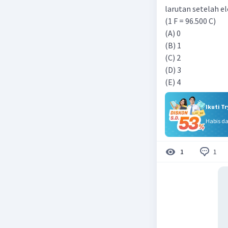
larutan setelah el
(1 F = 96.500 C)
(A) 0
(B) 1
(C) 2
(D) 3
(E) 4
Ikuti T
Habis d
1
1