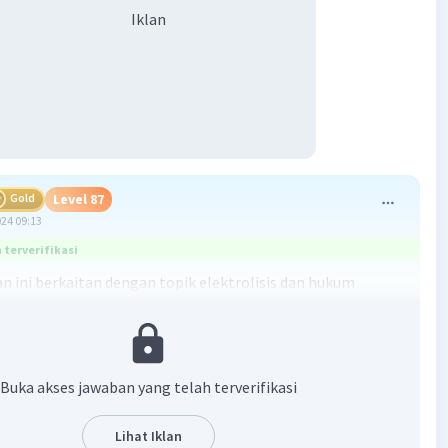
Iklan
Gold
Level 87
024 09:13
terverifikasi
n ini berkaitan dengan topik elektrolisis dan hukum
khususnya dalam konteks elektrolisis larutan perak nitrat
ruhnya terhadap pH larutan.
ses elektrolisis, arus listrik digunakan untuk memecah
Buka akses jawaban yang telah terverifikasi
alam larutan. Dalam kasus ini, larutan perak nitrat
kan terurai menjadi ion perak (Ag+) dan ion nitrat (NO3-).
Lihat Iklan