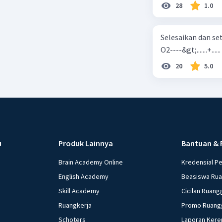
28
1.0
Selesaikan dan seta
O2----&gt;.......+......
20
5.0
u
Produk Lainnya
Bantuan & 
Brain Academy Online
Kredensial P
English Academy
Beasiswa Ru
Skill Academy
Cicilan Ruang
Ruangkerja
Promo Ruang
Schoters
Laporan Kere