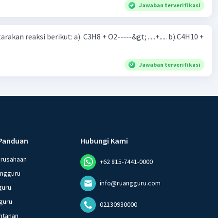
Jawaban terverifikasi
rakan reaksi berikut: a). C3H8 + O2-----&gt; .....+..... b).C4H10 +
Jawaban terverifikasi
Panduan
Hubungi Kami
erusahaan
+62 815-7441-0000
angguru
info@ruangguru.com
guru
guru
02130930000
ntanan