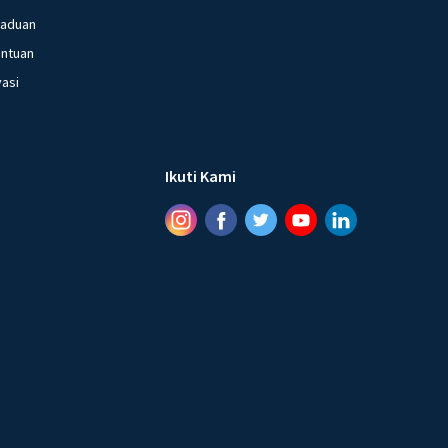
gaduan
entuan
vasi
Ikuti Kami