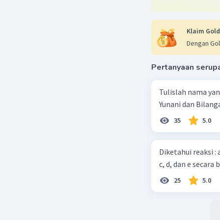
Jadi, pH l
yang bena
Klaim Gold
Beri R
Dengan Gol
Pertanyaan serup
Tulislah nama ya
Yunani dan Bilanga
35
5.0
Diketahui reaksi :
c, d, dan e secara 
25
5.0