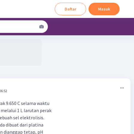
Daftar
Masuk
06:52
yak 9.650 C selama waktu
 melalui 1 L larutan perak
ebuah sel elektrolisis.
da dibuat dari platina
n dianggap tetap, pH