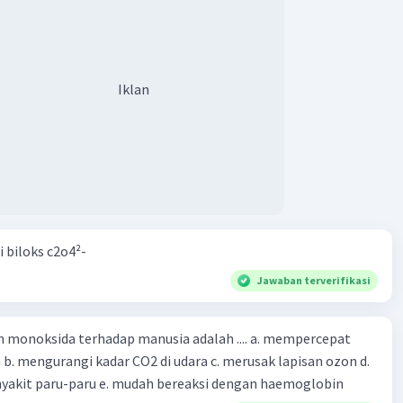
Iklan
i biloks c2o4²-
Jawaban terverifikasi
oksida terhadap manusia adalah .... a. mempercepat
 d.
menyebabkan penyakit paru-paru e. mudah bereaksi dengan haemoglobin