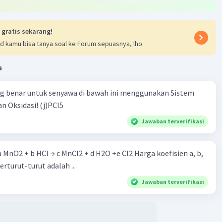
arutan setelah elektrolisis selesai adalah 1. Jadi, jawaban
r adalah (B) 1. Semoga penjelasan ini membantu Anda 🙂
 gratis sekarang!
·
0.0
(
0
)
Balas
ating
d kamu bisa tanya soal ke Forum sepuasnya, lho.
a
ng benar untuk senyawa di bawah ini menggunakan Sistem
n Oksidasi! (j)PCI5
Jawaban terverifikasi
Iklan
 a MnO2 + b HCl → c MnCl2 + d H2O +e Cl2 Harga koefisien a, b,
berturut-turut adalah ...
Jawaban terverifikasi