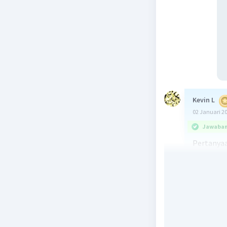
Kevin L
02 Januari 2
Jawaban 
Pertanyaa
Faraday, 
dan penga
Dalam pro
molekul d
(AgNO3) a