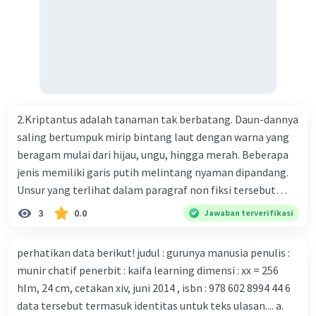
menemukan vaksin bagi virus Corona baru atau penyakit
pernapasan akut 2019-nCOV. Sebagai pusat epidemic,
ilmuwan Cina berupaya menemukan vaksin bagi virus itu.
Perkembangan terbaru adalah mereka menciptakan peta
genetik virus. 4) Ilmuwan dari Australia, Kanada, hingga
Prancis ikut menciptakan berbagai jenis inokulasi
bersama sejumlah perusahaan biotek dan vaksin.
2.Kriptantus adalah tanaman tak berbatang. Daun-dannya
Beberapa waktu lalu, Kepala Laboratorium Identifikasi
saling bertumpuk mirip bintang laut dengan warna yang
Virus dari Institut Peter Doherty untuk Infeksi dan
beragam mulai dari hijau, ungu, hingga merah. Beberapa
kekebalan, Melbourne, Julian Druce, menyatakan mereka
jenis memiliki garis putih melintang nyaman dipandang.
mengembangkan virus Corona versi laboratorium dari
Unsur yang terlihat dalam paragraf non fiksi tersebut
tubuh pasien yang terinfeksi untuk uji coba. Tanggapan
adalah... A. cara menyajikan isi buku B. bahasa yang
3
0.0
Jawaban terverifikasi
yang sesuai dengan berita tersebut adalah ... A.
digunakan C. tokoh dan penokohan D. penyajian alur cerita
Pemerintah Australia telah tanggap menghadapi
perhatikan data berikut! judul : gurunya manusia penulis :
serangan virus Corona dengan menemukan vaksin virus
munir chatif penerbit : kaifa learning dimensi : xx = 256
tersebut. B. Para ilmuan perlu segera mempelajari virus
hlm, 24 cm, cetakan xiv, juni 2014 , isbn : 978 602 8994 44 6
corona yang menjadi masalah besar bagi kesehatan dunia
data tersebut termasuk identitas untuk teks ulasan.... a.
karena persebarannya sangat cepat. C. Masyarakat perlu