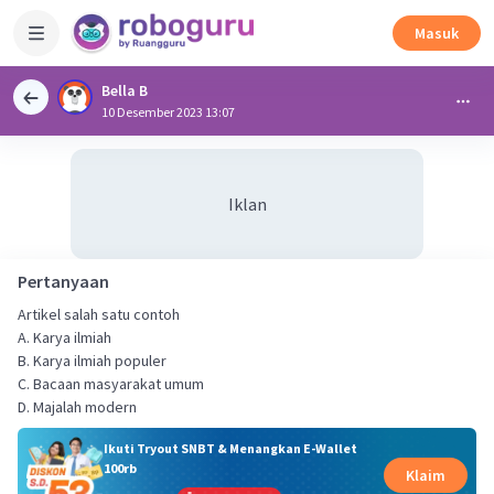
Masuk
Bella B
10 Desember 2023 13:07
Iklan
Pertanyaan
Artikel salah satu contoh
A. Karya ilmiah
B. Karya ilmiah populer
C. Bacaan masyarakat umum
D. Majalah modern
Ikuti Tryout SNBT & Menangkan E-Wallet
100rb
Klaim