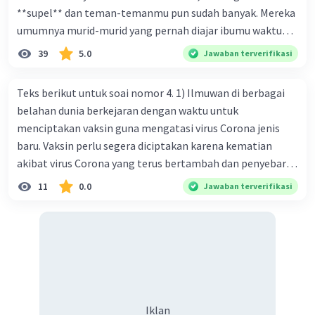
**supel** dan teman-temanmu pun sudah banyak. Mereka
umumnya murid-murid yang pernah diajar ibumu waktu
kelas satu. Sedangkan aku? Aku waktu itu baru saja pindah
39
5.0
Jawaban terverifikasi
ke kota kecil ini. Makna kata bercetak tebal dalam kutipan
cerpen tersebut adalah .... A. ramah C. santun B. sopan D.
Teks berikut untuk soai nomor 4. 1) Ilmuwan di berbagai
baik
belahan dunia berkejaran dengan waktu untuk
menciptakan vaksin guna mengatasi virus Corona jenis
baru. Vaksin perlu segera diciptakan karena kematian
akibat virus Corona yang terus bertambah dan penyebaran
virus yang kian meluas. 2) Pada Jum'at (7-2-2020), Komisi
11
0.0
Jawaban terverifikasi
Kesehatan Nasional Cina mencatat jumlah kematian
akibat virus Corona baru telah mencapai 636 kasus,
sedangkan jumlah warga yang terinfeksi menjadi 31.161
kasus. Kasus terbanyak terjadi di Hubei, Cina, tempat vi
kesehatan du niairus pertama muncul. Selain di Cina, virus
itu kini telah menyebar ke lebih dari 25 negara. 3) Para
ilmuwan bekerja dalam kecepatan penuh untuk
Iklan