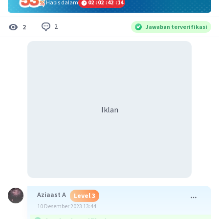
Habis dalam
02
:
02
:
42
:
14
2
2
Jawaban terverifikasi
Iklan
Aziaast A
Level 3
10 Desember 2023 13:44