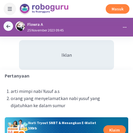
Masuk
Flowra A
25 November 2023 09:45
Iklan
Pertanyaan
arti mimpi nabi Yusuf a.s
orang yang menyelamatkan nabi yusuf yang
dijatuhkan ke dalam sumur
Ikuti Tryout SNBT & Menangkan E-Wallet
100rb
Klaim