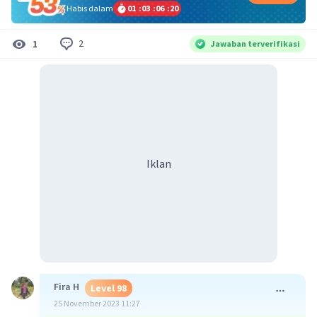
Habis dalam
01
:
03
:
06
:
19
2
1
Jawaban terverifikasi
Iklan
Fira H
Level 98
25 November 2023 11:27