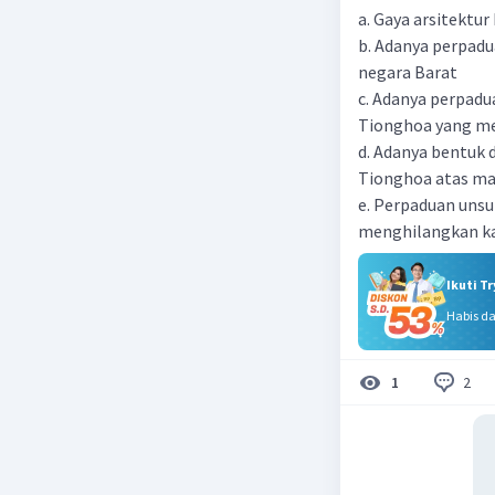
a. Gaya arsitektur
b. Adanya perpadu
negara Barat
c. Adanya perpad
Tionghoa yang me
d. Adanya bentuk
Tionghoa atas ma
e. Perpaduan unsu
menghilangkan kar
Ikuti T
Habis d
2
1