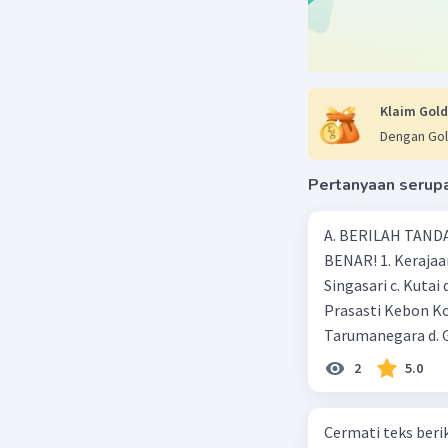
Beri R
Klaim Gold
Dengan Gol
Pertanyaan serup
A. BERILAH TANDA
BENAR! 1. Kerajaan
Singasari c. Kutai
Prasasti Kebon Ko
Tarumanegara d. 
kejayaan pada mas
2
5.0
Ageng Tirtayasa d
adalah …. a. Aceh 
Cermati teks berikut! Semangat gotong royong Saat ini masya
peninggalan keraj