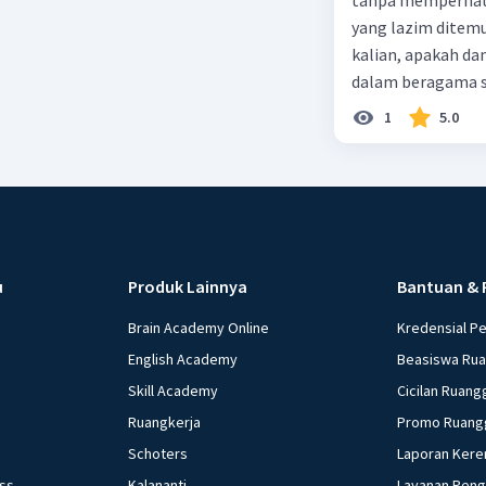
sementara c. Peru
yang lazim ditem
masyarakat d. Pro
kalian, apakah da
pola interaksi d
dalam beragama se
mempengaruhi stru
padat! 3. Kesemp
faktor pendorong p
1
5.0
terwujudnya integ
Inovasi teknologi
Pada proses asimi
pendorong peruba
tengah berasimila
migrasi adalah: * 
bersama. Berikan 
c. Urbanisasi d. A
Menurut pendapat 
keutuhan NKRI? Be
u
Produk Lainnya
Bantuan & 
Brain Academy Online
Kredensial P
English Academy
Beasiswa Ru
Skill Academy
Cicilan Ruang
Ruangkerja
Promo Ruang
Schoters
Laporan Kere
ess
Kalananti
Layanan Pen