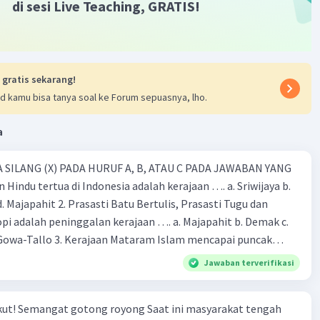
·
0.0
(
0
)
Balas
ating
di sesi Live Teaching, GRATIS!
 gratis sekarang!
d kamu bisa tanya soal ke Forum sepuasnya, lho.
a
 SILANG (X) PADA HURUF A, B, ATAU C PADA JAWABAN YANG
 Hindu tertua di Indonesia adalah kerajaan …. a. Sriwijaya b.
 d. Majapahit 2. Prasasti Batu Bertulis, Prasasti Tugu dan
pi adalah peninggalan kerajaan …. a. Majapahit b. Demak c.
Gowa-Tallo 3. Kerajaan Mataram Islam mencapai puncak
a pemerintahan …. a. Hayam Wuruk b. Sultan Agung c. Sultan
Jawaban terverifikasi
. Sultan Hasanudin 4. Kerajaan Islam pertama di Indonesia
b. Demak c. Gowa-Tallo d. Samudra Pasai 5. Berikut adalah
rakat tengah
aan Islam, kecuali … a. Masjid Demak b. Menara Kudus c. Candi