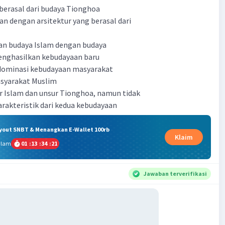
 berasal dari budaya Tionghoa
an dengan arsitektur yang berasal dari
uan budaya Islam dengan budaya
nghasilkan kebudayaan baru
 dominasi kebudayaan masyarakat
syarakat Muslim
r Islam dan unsur Tionghoa, namun tidak
akteristik dari kedua kebudayaan
ryout SNBT & Menangkan E-Wallet 100rb
Klaim
alam
01
:
13
:
34
:
20
Jawaban terverifikasi