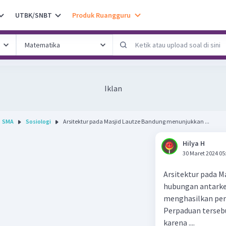
UTBK/SNBT
Produk Ruangguru
Iklan
SMA
Sosiologi
Arsitektur pada Masjid Lautze Bandung menunjukkan ...
Hilya H
30 Maret 2024 05
Arsitektur pada 
hubungan antark
menghasilkan per
Perpaduan tersebu
karena ....