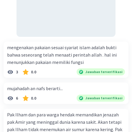
melaksanakan keputusan musyawarah disertai tawakal. d.
menyampaikan pendapat dengan santun, tidak
menghormati keputusan, menghargai pendapat orang
lain, membuat keputusan yang bermanfaaat buat ummat.
e. Menyampaikan pendapat dengan santun, menghormati
keputusan, menghargai pendapat orang lain, membuat
keputusan yang madarat buat ummat.
mengenakan pakaian sesuai syariat islam adalah bukti
bahwa seseorang telah menaati perintah allah . hal ini
menunjukkan pakaian memiliki fungsi
3
0.0
Jawaban terverifikasi
mujahadah an nafs berarti...
6
0.0
Jawaban terverifikasi
Pak Ilham dan para warga hendak memandikan jenazah
pak Amir yang meninggal dunia karena sakit. Akan tetapi
pak Ilham tidak menemukan air sumur karena kering. Pak