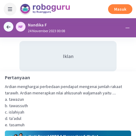
Masuk
Nandika F
24 November 2023 00:08
Iklan
Pertanyaan
Ardian menghargai perbedaan pendapat mengenai jumlah rakaat
tarawih. Ardian menerapkan nilai ahlusunah waljamaah yaitu ....
a. tawazun
b. tawassuth
c. islahiyah
d. ta'adul
e. tasamuh