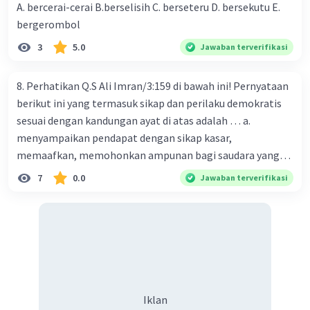
tarawih. Ardian lebih memilih untuk fokus pada
A. bercerai-cerai B.berselisih C. berseteru D. bersekutu E.
pelaksanaan tarawih itu sendiri, tanpa
bergerombol
mempermasalahkan jumlah rakaatnya.
3
5.0
Jawaban terverifikasi
Nilai tawassuth juga merupakan salah satu nilai
penting dalam Ahlussunnah wal Jamaah. Hal ini
8. Perhatikan Q.S Ali Imran/3:159 di bawah ini! Pernyataan
karena Ahlussunnah wal Jamaah berpegang
berikut ini yang termasuk sikap dan perilaku demokratis
teguh pada prinsip bahwa Islam adalah agama
sesuai dengan kandungan ayat di atas adalah … a.
yang moderat, yang tidak mengajarkan
menyampaikan pendapat dengan sikap kasar,
ekstremisme.
Berdasarkan penjelasan di atas, maka jawaban
memaafkan, memohonkan ampunan bagi saudara yang
yang tepat adalah
tasamuh
.
bersalah, senantiasa musyawarah, komitmen
7
0.0
Jawaban terverifikasi
melaksanakan keputusan musyawarah disertai tawakal. b.
·
0.0
(
0
)
Balas
Beri Rating
menyampaikan pendapat dengan santun, menghormati
keputusan, menghargai pendapat orang lain, membuat
keputusan yang bermanfaaat buat ummat. c.
menyampaikan pendapat dengan sikap lemah lembut,
memaafkan, memohonkan ampunan bagi saudara yang
bersalah, senantiasa musyawarah, komitmen
Iklan