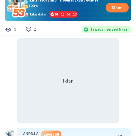
Ikuti Tryout SNBT & Menangkan E-Wallet
100rb
Klaim
Habis dalam
01
:
13
:
52
:
13
2
1
Jawaban terverifikasi
Iklan
ANRDJ A
Level 58